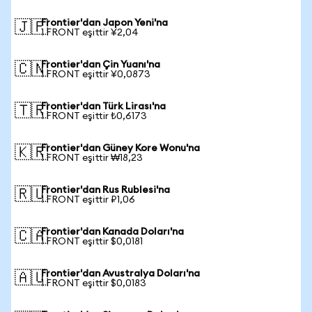
Frontier'dan Japon Yeni'na
🇯🇵
1 FRONT eşittir ¥2,04
Frontier'dan Çin Yuanı'na
🇨🇳
1 FRONT eşittir ¥0,0873
Frontier'dan Türk Lirası'na
🇹🇷
1 FRONT eşittir ₺0,6173
Frontier'dan Güney Kore Wonu'na
🇰🇷
1 FRONT eşittir ₩18,23
Frontier'dan Rus Rublesi'na
🇷🇺
1 FRONT eşittir ₽1,06
Frontier'dan Kanada Doları'na
🇨🇦
1 FRONT eşittir $0,0181
Frontier'dan Avustralya Doları'na
🇦🇺
1 FRONT eşittir $0,0183