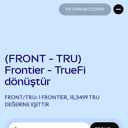
METAMASK'I EDİNİN
METAMASK'I EDİNİN
(FRONT - TRU)
Frontier - TrueFi
dönüştür
FRONT/TRU: 1 FRONTIER, 15,3499 TRU
DEĞERINE EŞITTIR