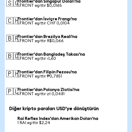
Frontier'dan Singapur Doları'na
🇸🇬
1 FRONT eşittir $0,0165
Frontier'dan İsviçre Frangı'na
🇨🇭
1 FRONT eşittir CHF 0,0104
Frontier'dan Brezilya Reali'na
🇧🇷
1 FRONT eşittir R$0,066
Frontier'dan Bangladeş Takası'na
🇧🇩
1 FRONT eşittir ৳1,60
Frontier'dan Filipin Pezosu'na
🇵🇭
1 FRONT eşittir ₱0,7851
Frontier'dan Polonya Zlotisi'na
🇵🇱
1 FRONT eşittir zł 0,0481
Diğer kripto paraları USD'ye dönüştürün
Rai Reflex Index'dan Amerikan Doları'na
1 RAI eşittir $2,24