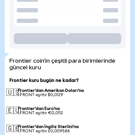
Frontier coin'in çeşitli para birimlerinde
güncel kuru
Frontier kuru bugün ne kadar?
Frontier'dan Amerikan Doları'na
🇺🇸
1 FRONT eşittir $0,0129
Frontier'dan Euro'na
🇪🇺
1 FRONT eşittir €0,0112
Frontier'dan İngiliz Sterlini'na
🇬🇧
1 FRONT eşittir £0,009586