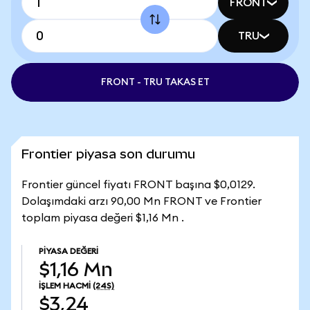
FRONT
TRU
FRONT - TRU TAKAS ET
Frontier piyasa son durumu
Frontier güncel fiyatı FRONT başına $0,0129.
Dolaşımdaki arzı 90,00 Mn FRONT ve Frontier
toplam piyasa değeri $1,16 Mn .
PIYASA DEĞERI
$1,16 Mn
İŞLEM HACMI
(24S)
$3,24