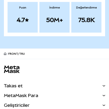
Puan
İndirme
Değerlendirme
4.7
50M+
75.8K
FRONT/TRU
MetaMask site alt bilgisi
Takas et
Takas İşlemleri
MetaMask Para
Tahmin Et
YENİ
Kripto Al
Geliştiriciler
Perps
YENİ