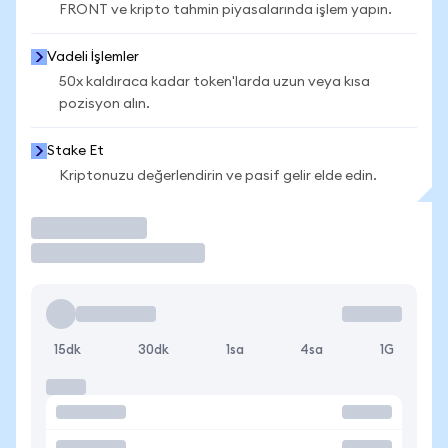
FRONT ve kripto tahmin piyasalarında işlem yapın.
Vadeli İşlemler
50x kaldıraca kadar token'larda uzun veya kısa
pozisyon alın.
Stake Et
Kriptonuzu değerlendirin ve pasif gelir elde edin.
İşlem Yap
15dk
30dk
1sa
4sa
1G