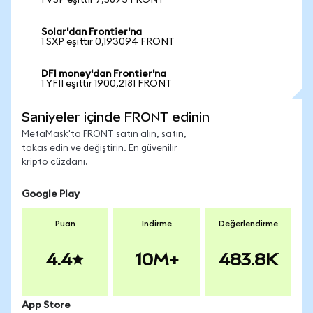
1 VSP eşittir 7,5893 FRONT
Solar'dan Frontier'na
1 SXP eşittir 0,193094 FRONT
DFI money'dan Frontier'na
1 YFII eşittir 1900,2181 FRONT
Saniyeler içinde FRONT edinin
MetaMask'ta FRONT satın alın, satın,
takas edin ve değiştirin. En güvenilir
kripto cüzdanı.
Google Play
Puan
İndirme
Değerlendirme
4.4
10M+
483.8K
App Store