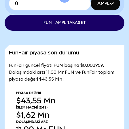
AMPL
FUN - AMPL TAKAS ET
FunFair piyasa son durumu
FunFair güncel fiyatı FUN başına $0,003959.
Dolaşımdaki arzı 11,00 Mr FUN ve FunFair toplam
piyasa değeri $43,55 Mn .
PIYASA DEĞERI
$43,55 Mn
İŞLEM HACMI
(24S)
$1,62 Mn
DOLAŞIMDAKI ARZ