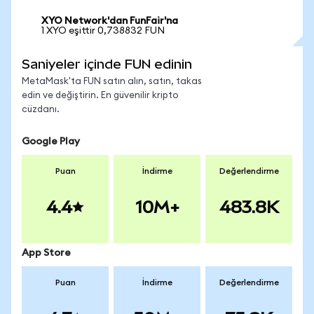
XYO Network'dan FunFair'na
1 XYO eşittir 0,738832 FUN
Saniyeler içinde FUN edinin
MetaMask'ta FUN satın alın, satın, takas
edin ve değiştirin. En güvenilir kripto
cüzdanı.
Google Play
Puan
İndirme
Değerlendirme
4.4
10M+
483.8K
App Store
Puan
İndirme
Değerlendirme