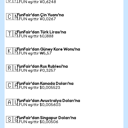
🇯🇵
1 FUN eşittir ¥0,6248
FunFair'dan Çin Yuanı'na
🇨🇳
1 FUN eşittir ¥0,0267
FunFair'dan Türk Lirası'na
🇹🇷
1 FUN eşittir ₺0,1888
FunFair'dan Güney Kore Wonu'na
🇰🇷
1 FUN eşittir ₩5,57
FunFair'dan Rus Rublesi'na
🇷🇺
1 FUN eşittir ₽0,3257
FunFair'dan Kanada Doları'na
🇨🇦
1 FUN eşittir $0,005523
FunFair'dan Avustralya Doları'na
🇦🇺
1 FUN eşittir $0,005603
FunFair'dan Singapur Doları'na
🇸🇬
1 FUN eşittir $0,00506