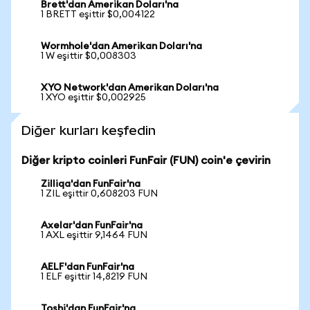
Brett'dan Amerikan Doları'na
1 BRETT eşittir $0,004122
Wormhole'dan Amerikan Doları'na
1 W eşittir $0,008303
XYO Network'dan Amerikan Doları'na
1 XYO eşittir $0,002925
Diğer kurları keşfedin
Diğer kripto coinleri FunFair (FUN) coin'e çevirin
Zilliqa'dan FunFair'na
1 ZIL eşittir 0,608203 FUN
Axelar'dan FunFair'na
1 AXL eşittir 9,1464 FUN
AELF'dan FunFair'na
1 ELF eşittir 14,8219 FUN
Toshi'dan FunFair'na