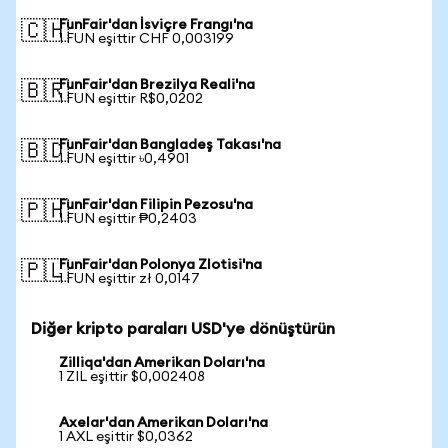
FunFair'dan İsviçre Frangı'na
🇨🇭
1 FUN eşittir CHF 0,003199
FunFair'dan Brezilya Reali'na
🇧🇷
1 FUN eşittir R$0,0202
FunFair'dan Bangladeş Takası'na
🇧🇩
1 FUN eşittir ৳0,4901
FunFair'dan Filipin Pezosu'na
🇵🇭
1 FUN eşittir ₱0,2403
FunFair'dan Polonya Zlotisi'na
🇵🇱
1 FUN eşittir zł 0,0147
Diğer kripto paraları USD'ye dönüştürün
Zilliqa'dan Amerikan Doları'na
1 ZIL eşittir $0,002408
Axelar'dan Amerikan Doları'na
1 AXL eşittir $0,0362