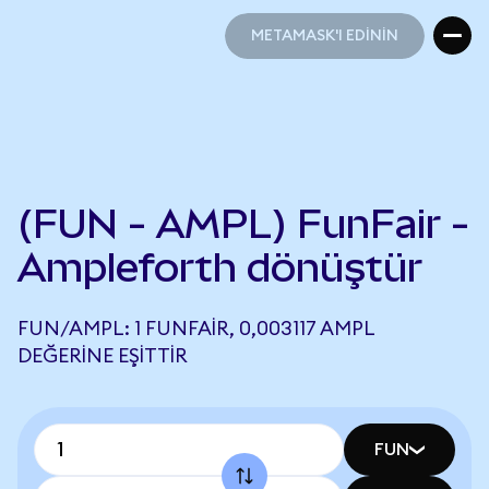
METAMASK'I EDİNİN
METAMASK'I EDİNİN
(FUN - AMPL) FunFair -
Ampleforth dönüştür
FUN/AMPL: 1 FUNFAIR, 0,003117 AMPL
DEĞERINE EŞITTIR
FUN