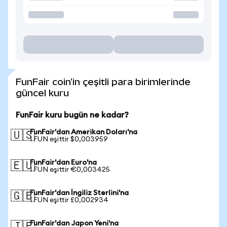
FunFair coin'in çeşitli para birimlerinde
güncel kuru
FunFair kuru bugün ne kadar?
FunFair'dan Amerikan Doları'na
🇺🇸
1 FUN eşittir $0,003959
FunFair'dan Euro'na
🇪🇺
1 FUN eşittir €0,003425
FunFair'dan İngiliz Sterlini'na
🇬🇧
1 FUN eşittir £0,002934
FunFair'dan Japon Yeni'na