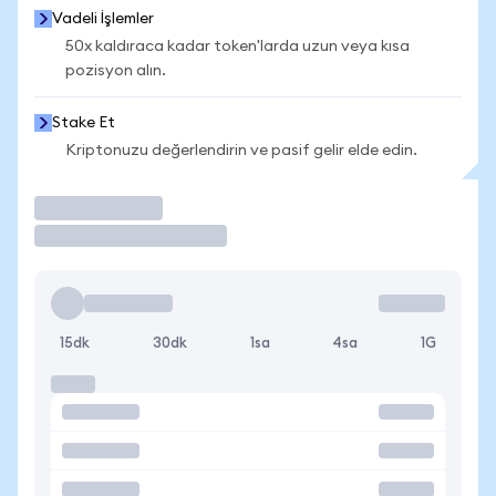
Vadeli İşlemler
50x kaldıraca kadar token'larda uzun veya kısa
pozisyon alın.
Stake Et
Kriptonuzu değerlendirin ve pasif gelir elde edin.
İşlem Yap
15dk
30dk
1sa
4sa
1G