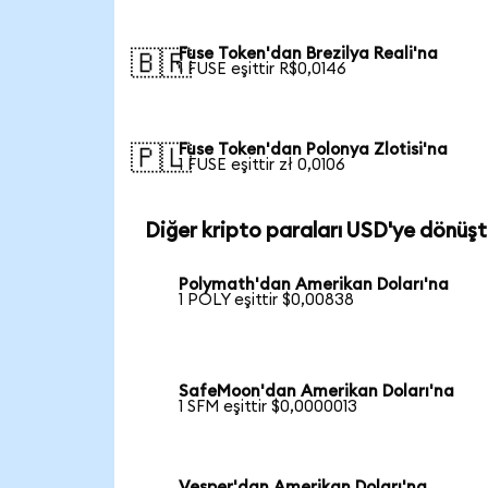
Fuse Token'dan Brezilya Reali'na
🇧🇷
1 FUSE eşittir R$0,0146
Fuse Token'dan Polonya Zlotisi'na
🇵🇱
1 FUSE eşittir zł 0,0106
Diğer kripto paraları USD'ye dönüşt
Polymath'dan Amerikan Doları'na
1 POLY eşittir $0,00838
SafeMoon'dan Amerikan Doları'na
1 SFM eşittir $0,0000013
Vesper'dan Amerikan Doları'na