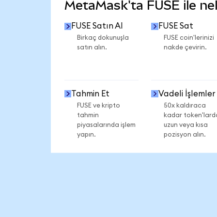
MetaMask'ta FUSE ile nele
FUSE Satın Al
FUSE Sat
Birkaç dokunuşla
FUSE coin'lerinizi
satın alın.
nakde çevirin.
Tahmin Et
Vadeli İşlemler
FUSE ve kripto
50x kaldıraca
tahmin
kadar token'lard
piyasalarında işlem
uzun veya kısa
yapın.
pozisyon alın.