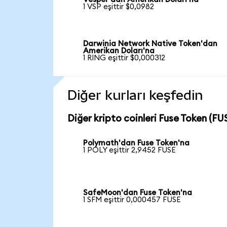
1 VSP eşittir $0,0982
Darwinia Network Native Token'dan
Amerikan Doları'na
1 RING eşittir $0,000312
Diğer kurları keşfedin
Diğer kripto coinleri Fuse Token (FUS
Polymath'dan Fuse Token'na
1 POLY eşittir 2,9452 FUSE
SafeMoon'dan Fuse Token'na
1 SFM eşittir 0,000457 FUSE