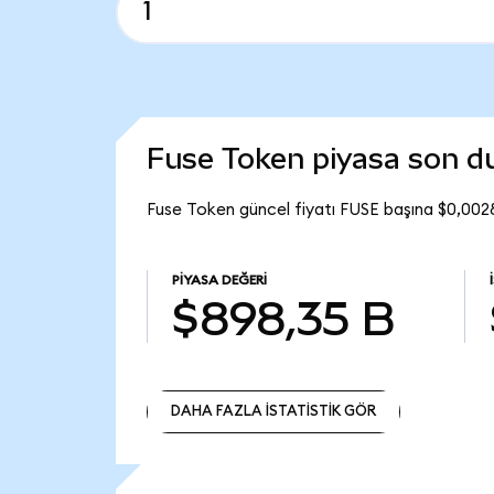
Fuse Token piyasa son 
Fuse Token güncel fiyatı FUSE başına $0,002
PIYASA DEĞERI
$898,35 B
DAHA FAZLA İSTATİSTİK GÖR
DAHA FAZLA İSTATİSTİK GÖR