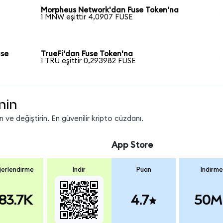
Morpheus Network'dan Fuse Token'na
1 MNW eşittir 4,0907 FUSE
use
TrueFi'dan Fuse Token'na
1 TRU eşittir 0,293982 FUSE
nin
ve değiştirin. En güvenilir kripto cüzdanı.
App Store
erlendirme
İndir
Puan
İndirme
83.7K
4.7
50M