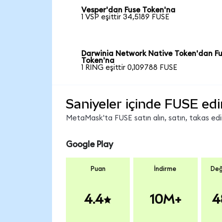
Vesper'dan Fuse Token'na
1 VSP eşittir 34,5189 FUSE
Darwinia Network Native Token'dan F
Token'na
1 RING eşittir 0,109788 FUSE
Saniyeler içinde FUSE edi
MetaMask'ta FUSE satın alın, satın, takas edin 
Google Play
Puan
İndirme
Değ
4.4
10M+
4