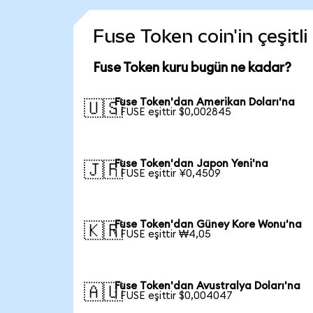
Fuse Token coin'in çeşitl
Fuse Token kuru bugün ne kadar?
Fuse Token'dan Amerikan Doları'na
🇺🇸
1 FUSE eşittir $0,002845
Fuse Token'dan Japon Yeni'na
🇯🇵
1 FUSE eşittir ¥0,4509
Fuse Token'dan Güney Kore Wonu'na
🇰🇷
1 FUSE eşittir ₩4,05
Fuse Token'dan Avustralya Doları'na
🇦🇺
1 FUSE eşittir $0,004047