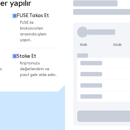
r yapılır
İşlem Yap
FUSE Takas Et
FUSE ile
blokzincirleri
arasında işlem
yapın.
15dk
30dk
Stake Et
Kriptonuzu
a
değerlendirin ve
pasif gelir elde edin.