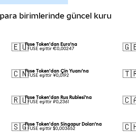
i para birimlerinde güncel kuru
Fuse Token'dan Euro'na
🇪🇺
🇬
1 FUSE eşittir €0,00247
Fuse Token'dan Çin Yuanı'na
🇨🇳
🇹
1 FUSE eşittir ¥0,0192
Fuse Token'dan Rus Rublesi'na
🇷🇺
🇨
1 FUSE eşittir ₽0,2361
Fuse Token'dan Singapur Doları'na
🇸🇬
🇨
1 FUSE eşittir $0,003652