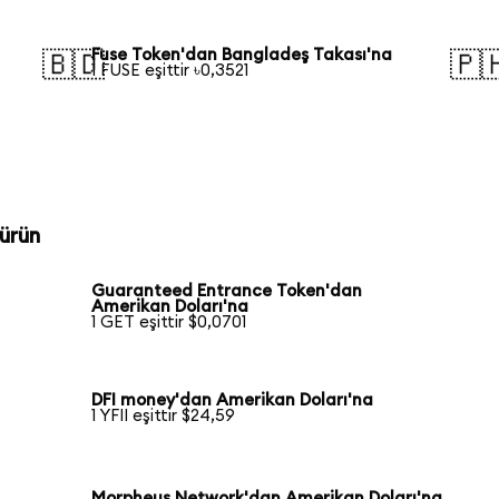
Fuse Token'dan Bangladeş Takası'na
🇧🇩
🇵
1 FUSE eşittir ৳0,3521
ürün
Guaranteed Entrance Token'dan
Amerikan Doları'na
1 GET eşittir $0,0701
DFI money'dan Amerikan Doları'na
1 YFII eşittir $24,59
Morpheus Network'dan Amerikan Doları'na