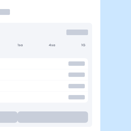
1sa
4sa
1G