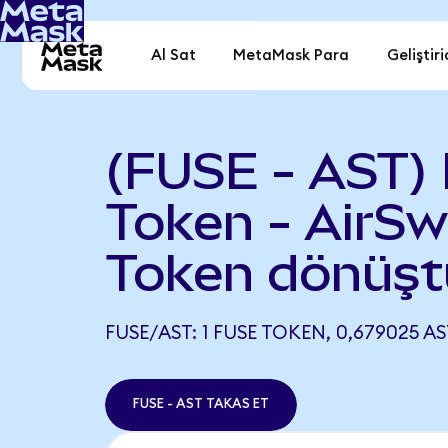
Al Sat
MetaMask Para
Geliştiri
(FUSE - AST)
Token - AirS
Token dönüşt
FUSE/AST: 1 FUSE TOKEN, 0,679025 AS
FUSE - AST TAKAS ET