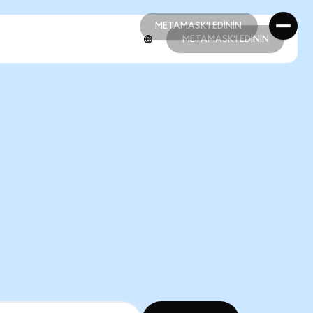
METAMASK'I EDİNİN
METAMASK'I EDİNİN
METAMASK'I EDİNİN
METAMASK'I EDİNİN