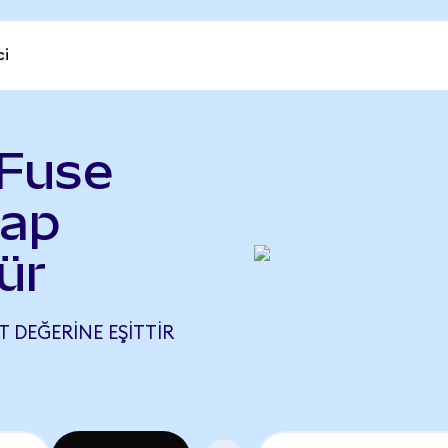
ci
 Fuse
wap
ür
T DEĞERINE EŞITTIR