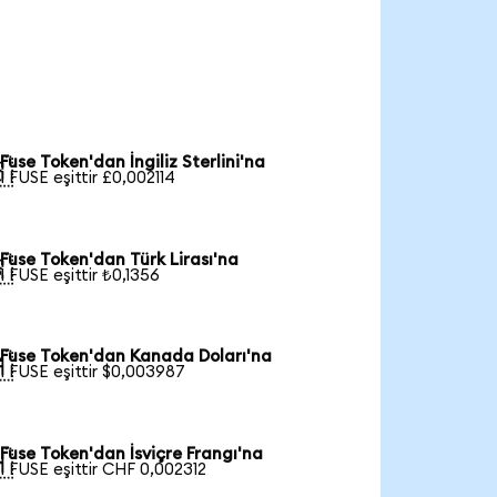
Fuse Token'dan İngiliz Sterlini'na

1 FUSE eşittir £0,002114
Fuse Token'dan Türk Lirası'na

1 FUSE eşittir ₺0,1356
Fuse Token'dan Kanada Doları'na

1 FUSE eşittir $0,003987
Fuse Token'dan İsviçre Frangı'na

1 FUSE eşittir CHF 0,002312