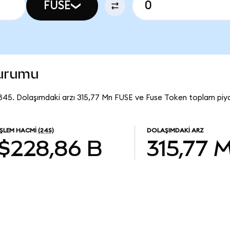
FUSE
durumu
845. Dolaşımdaki arzı 315,77 Mn FUSE ve Fuse Token toplam piya
İŞLEM HACMI
(24S)
DOLAŞIMDAKI ARZ
$228,86 B
315,77 