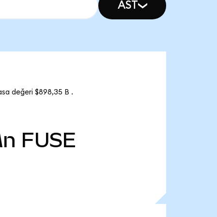
AST
sa değeri $898,35 B .
Mn
FUSE