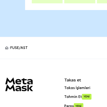
FUSE/AST
MetaMask site alt bilgisi
Takas et
Takas İşlemleri
Tahmin Et
YENİ
Perps
YENİ