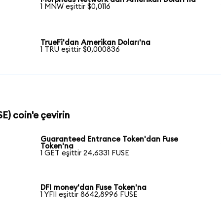
1 MNW eşittir $0,0116
TrueFi'dan Amerikan Doları'na
1 TRU eşittir $0,000836
E) coin'e çevirin
Guaranteed Entrance Token'dan Fuse
Token'na
1 GET eşittir 24,6331 FUSE
DFI money'dan Fuse Token'na
1 YFII eşittir 8642,8996 FUSE