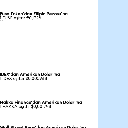
Fuse Token'dan Filipin Pezosu'na

1 FUSE eşittir ₱0,1728
IDEX'dan Amerikan Doları'na
1 IDEX eşittir $0,000968
Hakka Finance'dan Amerikan Doları'na
1 HAKKA eşittir $0,001798
Wall Street Pepe'dan Amerikan Doları'na