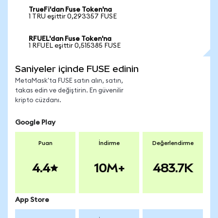
TrueFi'dan Fuse Token'na
1 TRU eşittir 0,293357 FUSE
RFUEL'dan Fuse Token'na
1 RFUEL eşittir 0,515385 FUSE
Saniyeler içinde FUSE edinin
MetaMask'ta FUSE satın alın, satın,
takas edin ve değiştirin. En güvenilir
kripto cüzdanı.
Google Play
Puan
İndirme
Değerlendirme
4.4
10M+
483.7K
App Store