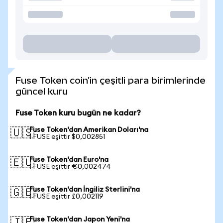
Fuse Token coin'in çeşitli para birimlerinde
güncel kuru
Fuse Token kuru bugün ne kadar?
Fuse Token'dan Amerikan Doları'na
🇺🇸
1 FUSE eşittir $0,002851
Fuse Token'dan Euro'na
🇪🇺
1 FUSE eşittir €0,002474
Fuse Token'dan İngiliz Sterlini'na
🇬🇧
1 FUSE eşittir £0,002119
Fuse Token'dan Japon Yeni'na