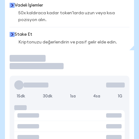
Vadeli İşlemler
50x kaldıraca kadar token'larda uzun veya kısa
pozisyon alın.
Stake Et
Kriptonuzu değerlendirin ve pasif gelir elde edin.
İşlem Yap
15dk
30dk
1sa
4sa
1G