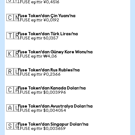
🇯🇵
1 FUSE eşittir ¥0,4516
Fuse Token'dan Çin Yuanı'na
🇨🇳
1 FUSE eşittir ¥0,0192
Fuse Token'dan Türk Lirası'na
🇹🇷
1 FUSE eşittir ₺0,1357
Fuse Token'dan Güney Kore Wonu'na
🇰🇷
1 FUSE eşittir ₩4,06
Fuse Token'dan Rus Rublesi'na
🇷🇺
1 FUSE eşittir ₽0,2366
Fuse Token'dan Kanada Doları'na
🇨🇦
1 FUSE eşittir $0,003996
Fuse Token'dan Avustralya Doları'na
🇦🇺
1 FUSE eşittir $0,004054
Fuse Token'dan Singapur Doları'na
🇸🇬
1 FUSE eşittir $0,003659