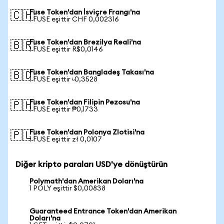
Fuse Token'dan İsviçre Frangı'na
🇨🇭
1 FUSE eşittir CHF 0,002316
Fuse Token'dan Brezilya Reali'na
🇧🇷
1 FUSE eşittir R$0,0146
Fuse Token'dan Bangladeş Takası'na
🇧🇩
1 FUSE eşittir ৳0,3528
Fuse Token'dan Filipin Pezosu'na
🇵🇭
1 FUSE eşittir ₱0,1733
Fuse Token'dan Polonya Zlotisi'na
🇵🇱
1 FUSE eşittir zł 0,0107
Diğer kripto paraları USD'ye dönüştürün
Polymath'dan Amerikan Doları'na
1 POLY eşittir $0,00838
Guaranteed Entrance Token'dan Amerikan
Doları'na