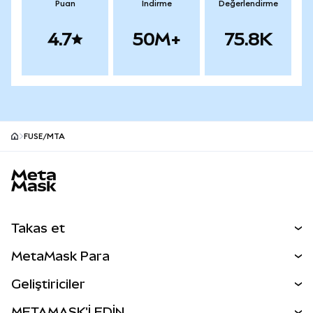
Puan
İndirme
Değerlendirme
4.7
50M+
75.8K
FUSE/MTA
MetaMask site alt bilgisi
Takas et
Takas İşlemleri
MetaMask Para
Tahmin Et
YENİ
Kripto Al
Geliştiriciler
Perps
YENİ
MetaMask Kart
Dökümantasyon
METAMASK'İ EDİN