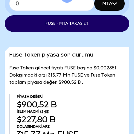
MTA
FUSE - MTA TAKAS ET
Fuse Token piyasa son durumu
Fuse Token güncel fiyatı FUSE başına $0,002851.
Dolaşımdaki arzı 315,77 Mn FUSE ve Fuse Token
toplam piyasa değeri $900,52 B .
PIYASA DEĞERI
$900,52 B
İŞLEM HACMI
(24S)
$227,80 B
DOLAŞIMDAKI ARZ