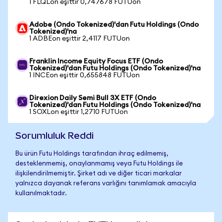
1 FLQLon eşittir 0,747678 FUTUon
Adobe (Ondo Tokenized)'dan Futu Holdings (Ondo
Tokenized)'na
1 ADBEon eşittir 2,4117 FUTUon
Franklin Income Equity Focus ETF (Ondo
Tokenized)'dan Futu Holdings (Ondo Tokenized)'na
1 INCEon eşittir 0,655848 FUTUon
Direxion Daily Semi Bull 3X ETF (Ondo
Tokenized)'dan Futu Holdings (Ondo Tokenized)'na
1 SOXLon eşittir 1,2710 FUTUon
Sorumluluk Reddi
Bu ürün Futu Holdings tarafından ihraç edilmemiş,
desteklenmemiş, onaylanmamış veya Futu Holdings ile
ilişkilendirilmemiştir. Şirket adı ve diğer ticari markalar
yalnızca dayanak referans varlığını tanımlamak amacıyla
kullanılmaktadır.