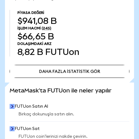
PIYASA DEĞERI
$941,08 B
İŞLEM HACMI
(24S)
$66,65 B
DOLAŞIMDAKI ARZ
8,82 B
FUTUon
DAHA FAZLA İSTATİSTİK GÖR
DAHA FAZLA İSTATİSTİK GÖR
MetaMask'ta FUTUon ile neler yapılır
FUTUon Satın Al
Birkaç dokunuşla satın alın.
FUTUon Sat
FUTUon coin'lerinizi nakde çevirin.