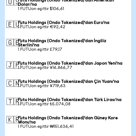
Futu Holdings (Ondo Tokenized)'dan Amerikan
🇺🇸
Doları'na
1 FUTUon eşittir $106,61
Futu Holdings (Ondo Tokenized)'dan Euro'na
🇪🇺
1 FUTUon eşittir €92,42
Futu Holdings (Ondo Tokenized)'dan İngiliz
🇬🇧
Sterlini'na
1 FUTUon eşittir £79,17
Futu Holdings (Ondo Tokenized)'dan Japon Yeni'na
🇯🇵
1 FUTUon eşittir ¥16.866,77
Futu Holdings (Ondo Tokenized)'dan Çin Yuanı'na
🇨🇳
1 FUTUon eşittir ¥719,63
Futu Holdings (Ondo Tokenized)'dan Türk Lirası'na
🇹🇷
1 FUTUon eşittir ₺5.074,08
Futu Holdings (Ondo Tokenized)'dan Güney Kore
🇰🇷
Wonu'na
1 FUTUon eşittir ₩151.636,41