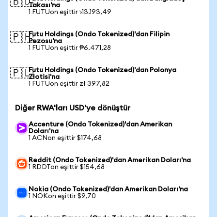
🇧🇩
Takası'na
1 FUTUon eşittir ৳13.193,49
Futu Holdings (Ondo Tokenized)'dan Filipin
🇵🇭
Pezosu'na
1 FUTUon eşittir ₱6.471,28
Futu Holdings (Ondo Tokenized)'dan Polonya
🇵🇱
Zlotisi'na
1 FUTUon eşittir zł 397,82
Diğer RWA'ları USD'ye dönüştür
Accenture (Ondo Tokenized)'dan Amerikan
Doları'na
1 ACNon eşittir $174,68
Reddit (Ondo Tokenized)'dan Amerikan Doları'na
1 RDDTon eşittir $154,68
Nokia (Ondo Tokenized)'dan Amerikan Doları'na
1 NOKon eşittir $9,70