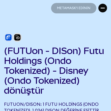
METAMASK'I EDİNİN
METAMASK'I EDİNİN
(FUTUon - DISon) Futu
Holdings (Ondo
Tokenized) - Disney
(Ondo Tokenized)
dönüştür
FUTUON/DISON: 1 FUTU HOLDINGS (ONDO
TOKENIZED), 1,0261 DISON DEĞERINE EŞITTIR