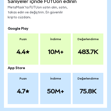
Saniyeler içinde FUTUon edinin
MetaMask'ta FUTUon satın alın, satın,
takas edin ve değiştirin. En güvenilir
kripto cüzdanı.
Google Play
Puan
İndirme
Değerlendirme
4.4
10M+
483.7K
App Store
Puan
İndirme
Değerlendirme
4.7
50M+
75.8K