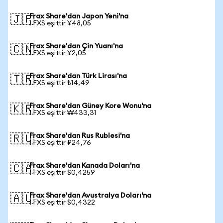
Frax Share'dan Japon Yeni'na
🇯🇵
1 FXS eşittir ¥48,05
Frax Share'dan Çin Yuanı'na
🇨🇳
1 FXS eşittir ¥2,05
Frax Share'dan Türk Lirası'na
🇹🇷
1 FXS eşittir ₺14,49
Frax Share'dan Güney Kore Wonu'na
🇰🇷
1 FXS eşittir ₩433,31
Frax Share'dan Rus Rublesi'na
🇷🇺
1 FXS eşittir ₽24,76
Frax Share'dan Kanada Doları'na
🇨🇦
1 FXS eşittir $0,4259
Frax Share'dan Avustralya Doları'na
🇦🇺
1 FXS eşittir $0,4322