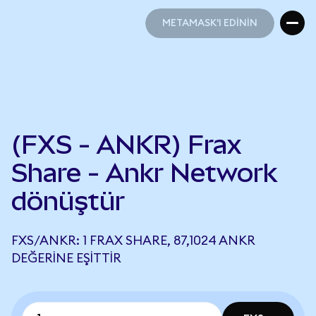
METAMASK'I EDİNİN
METAMASK'I EDİNİN
(FXS - ANKR) Frax
Share - Ankr Network
dönüştür
FXS/ANKR: 1 FRAX SHARE, 87,1024 ANKR
DEĞERINE EŞITTIR