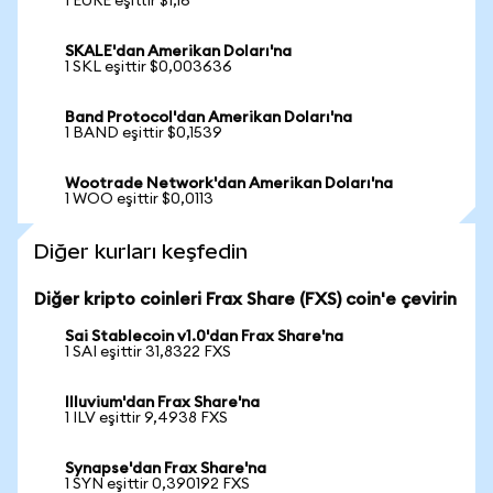
1 EURE eşittir $1,16
SKALE'dan Amerikan Doları'na
1 SKL eşittir $0,003636
Band Protocol'dan Amerikan Doları'na
1 BAND eşittir $0,1539
Wootrade Network'dan Amerikan Doları'na
1 WOO eşittir $0,0113
Diğer kurları keşfedin
Diğer kripto coinleri Frax Share (FXS) coin'e çevirin
Sai Stablecoin v1.0'dan Frax Share'na
1 SAI eşittir 31,8322 FXS
Illuvium'dan Frax Share'na
1 ILV eşittir 9,4938 FXS
Synapse'dan Frax Share'na
1 SYN eşittir 0,390192 FXS