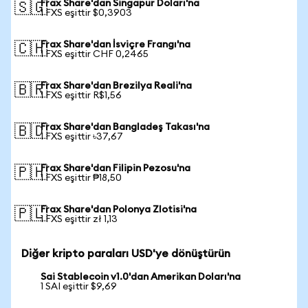
Frax Share'dan Singapur Doları'na
🇸🇬
1 FXS eşittir $0,3903
Frax Share'dan İsviçre Frangı'na
🇨🇭
1 FXS eşittir CHF 0,2465
Frax Share'dan Brezilya Reali'na
🇧🇷
1 FXS eşittir R$1,56
Frax Share'dan Bangladeş Takası'na
🇧🇩
1 FXS eşittir ৳37,67
Frax Share'dan Filipin Pezosu'na
🇵🇭
1 FXS eşittir ₱18,50
Frax Share'dan Polonya Zlotisi'na
🇵🇱
1 FXS eşittir zł 1,13
Diğer kripto paraları USD'ye dönüştürün
Sai Stablecoin v1.0'dan Amerikan Doları'na
1 SAI eşittir $9,69