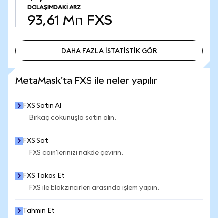
DOLAŞIMDAKI ARZ
93,61 Mn
FXS
DAHA FAZLA İSTATİSTİK GÖR
DAHA FAZLA İSTATİSTİK GÖR
MetaMask'ta FXS ile neler yapılır
FXS Satın Al
Birkaç dokunuşla satın alın.
FXS Sat
FXS coin'lerinizi nakde çevirin.
FXS Takas Et
FXS ile blokzincirleri arasında işlem yapın.
Tahmin Et