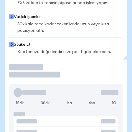
FXS ve kripto tahmin piyasalarında işlem yapın.
Vadeli İşlemler
50x kaldıraca kadar token'larda uzun veya kısa
pozisyon alın.
Stake Et
Kriptonuzu değerlendirin ve pasif gelir elde edin.
İşlem Yap
15dk
30dk
1sa
4sa
1G