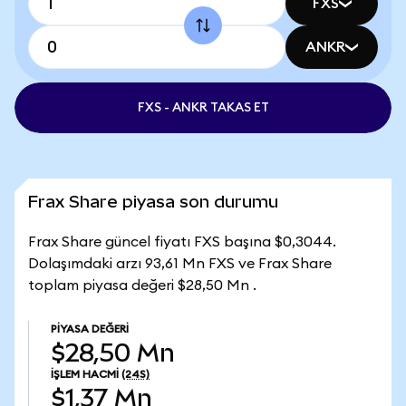
FXS
ANKR
FXS - ANKR TAKAS ET
Frax Share piyasa son durumu
Frax Share güncel fiyatı FXS başına $0,3044.
Dolaşımdaki arzı 93,61 Mn FXS ve Frax Share
toplam piyasa değeri $28,50 Mn .
PIYASA DEĞERI
$28,50 Mn
İŞLEM HACMI
(24S)
$1,37 Mn