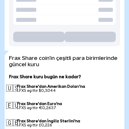
Frax Share coin'in çeşitli para birimlerinde
güncel kuru
Frax Share kuru bugün ne kadar?
Frax Share'dan Amerikan Doları'na
🇺🇸
1 FXS eşittir $0,3044
Frax Share'dan Euro'na
🇪🇺
1 FXS eşittir €0,2637
Frax Share'dan İngiliz Sterlini'na
🇬🇧
1 FXS eşittir £0,226