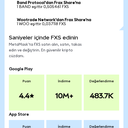
Band Protocol'dan Frax Share'na
1 BAND eşittir 0,505461 FXS
Wootrade Network'dan Frax Share'na
1 WOO eşittir 0,037118 FXS
Saniyeler içinde FXS edinin
MetaMask'ta FXS satın alın, satın, takas
edin ve değiştirin. En güvenilir kripto
cüzdanı.
Google Play
Puan
İndirme
Değerlendirme
4.4
10M+
483.7K
App Store
Puan
İndirme
Değerlendirme