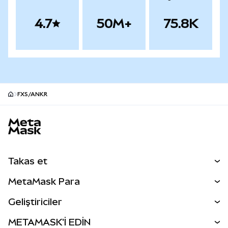
4.7
50M+
75.8K
FXS/ANKR
MetaMask site alt bilgisi
Takas et
Takas İşlemleri
MetaMask Para
Tahmin Et
YENİ
Kripto Al
Geliştiriciler
Perps
YENİ
MetaMask Kart
Dökümantasyon
METAMASK'İ EDİN
RWA'lar