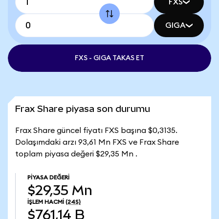
FXS
GIGA
FXS - GIGA TAKAS ET
Frax Share piyasa son durumu
Frax Share güncel fiyatı FXS başına $0,3135.
Dolaşımdaki arzı 93,61 Mn FXS ve Frax Share
toplam piyasa değeri $29,35 Mn .
PIYASA DEĞERI
$29,35 Mn
İŞLEM HACMI
(24S)
$761,14 B