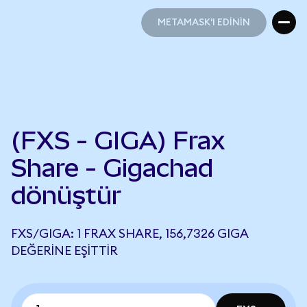
METAMASK'I EDİNİN
METAMASK'I EDİNİN
(FXS - GIGA) Frax
Share - Gigachad
dönüştür
FXS/GIGA: 1 FRAX SHARE, 156,7326 GIGA
DEĞERINE EŞITTIR