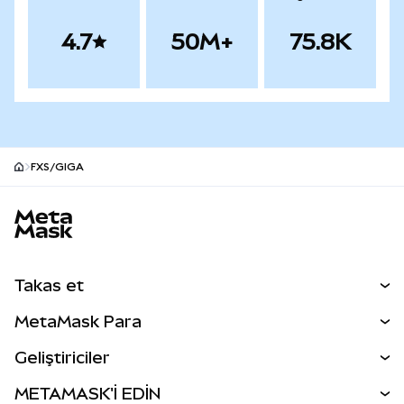
4.7
50M+
75.8K
FXS/GIGA
MetaMask site alt bilgisi
Takas et
Takas İşlemleri
MetaMask Para
Tahmin Et
YENİ
Kripto Al
Geliştiriciler
Perps
YENİ
MetaMask Kart
Dökümantasyon
METAMASK'İ EDİN
RWA'lar