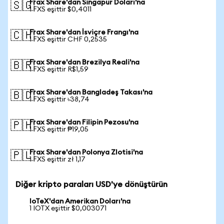
Frax Share'dan Singapur Doları'na
🇸🇬
1 FXS eşittir $0,4011
Frax Share'dan İsviçre Frangı'na
🇨🇭
1 FXS eşittir CHF 0,2535
Frax Share'dan Brezilya Reali'na
🇧🇷
1 FXS eşittir R$1,59
Frax Share'dan Bangladeş Takası'na
🇧🇩
1 FXS eşittir ৳38,74
Frax Share'dan Filipin Pezosu'na
🇵🇭
1 FXS eşittir ₱19,05
Frax Share'dan Polonya Zlotisi'na
🇵🇱
1 FXS eşittir zł 1,17
Diğer kripto paraları USD'ye dönüştürün
IoTeX'dan Amerikan Doları'na
1 IOTX eşittir $0,003071