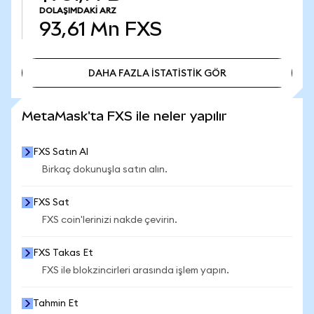
DOLAŞIMDAKI ARZ
93,61 Mn
FXS
DAHA FAZLA İSTATİSTİK GÖR
DAHA FAZLA İSTATİSTİK GÖR
MetaMask'ta FXS ile neler yapılır
FXS Satın Al
Birkaç dokunuşla satın alın.
FXS Sat
FXS coin'lerinizi nakde çevirin.
FXS Takas Et
FXS ile blokzincirleri arasında işlem yapın.
Tahmin Et