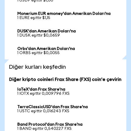
1 USDP eşittir $1,00
Monerium EUR emoney'dan Amerikan Doları'na
1 EURE eşittir $1,15
DUSK'dan Amerikan Doları'na
1 DUSK eşittir $0,0659
Orbs'dan Amerikan Doları'na
1 ORBS eşittir $0,0055
Diğer kurları keşfedin
Diğer kripto coinleri Frax Share (FXS) coin'e çevirin
IoTeX'dan Frax Share'na
1 IOTX eşittir 0,009796 FXS
TerraClassicUSD'dan Frax Share'na
1 USTC eşittir 0,016243 FXS
Band Protocol'dan Frax Share'na
1 BAND eşittir 0,540227 FXS