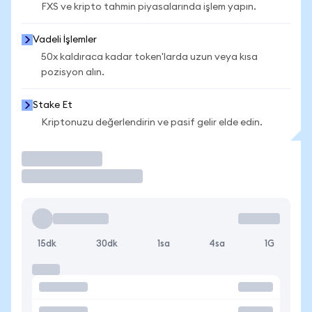
FXS ve kripto tahmin piyasalarında işlem yapın.
Vadeli İşlemler
50x kaldıraca kadar token'larda uzun veya kısa
pozisyon alın.
Stake Et
Kriptonuzu değerlendirin ve pasif gelir elde edin.
İşlem Yap
15dk
30dk
1sa
4sa
1G