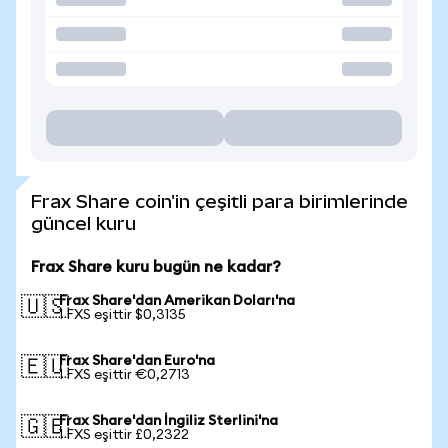
Frax Share coin'in çeşitli para birimlerinde
güncel kuru
Frax Share kuru bugün ne kadar?
Frax Share'dan Amerikan Doları'na
🇺🇸
1 FXS eşittir $0,3135
Frax Share'dan Euro'na
🇪🇺
1 FXS eşittir €0,2713
Frax Share'dan İngiliz Sterlini'na
🇬🇧
1 FXS eşittir £0,2322