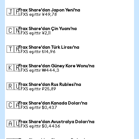
Frax Share'dan Japon Yeni'na
🇯🇵
1 FXS eşittir ¥49,78
Frax Share'dan Çin Yuanı'na
🇨🇳
1 FXS eşittir ¥2,11
Frax Share'dan Türk Lirası'na
🇹🇷
1 FXS eşittir ₺14,96
Frax Share'dan Güney Kore Wonu'na
🇰🇷
1 FXS eşittir ₩444,3
Frax Share'dan Rus Rublesi'na
🇷🇺
1 FXS eşittir ₽25,89
Frax Share'dan Kanada Doları'na
🇨🇦
1 FXS eşittir $0,437
Frax Share'dan Avustralya Doları'na
🇦🇺
1 FXS eşittir $0,4436