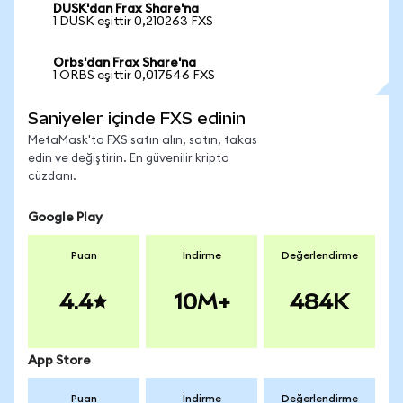
DUSK'dan Frax Share'na
1 DUSK eşittir 0,210263 FXS
Orbs'dan Frax Share'na
1 ORBS eşittir 0,017546 FXS
Saniyeler içinde FXS edinin
MetaMask'ta FXS satın alın, satın, takas
edin ve değiştirin. En güvenilir kripto
cüzdanı.
Google Play
Puan
İndirme
Değerlendirme
4.4
10M+
484K
App Store
Puan
İndirme
Değerlendirme