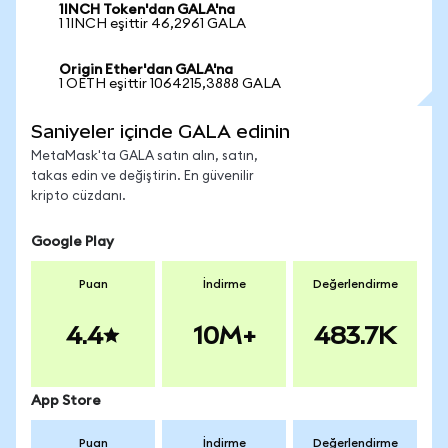
1INCH Token'dan GALA'na
1 1INCH eşittir 46,2961 GALA
Origin Ether'dan GALA'na
1 OETH eşittir 1064215,3888 GALA
Saniyeler içinde GALA edinin
MetaMask'ta GALA satın alın, satın,
takas edin ve değiştirin. En güvenilir
kripto cüzdanı.
Google Play
Puan
İndirme
Değerlendirme
4.4
10M+
483.7K
App Store
Puan
İndirme
Değerlendirme