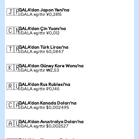
GALA'dan Japon Yeni'na
🇯🇵
1 GALA eşittir ¥0,2815
GALA'dan Çin Yuanı'na
🇨🇳
1 GALA eşittir ¥0,012
GALA'dan Türk Lirası'na
🇹🇷
1 GALA eşittir ₺0,0847
GALA'dan Güney Kore Wonu'na
🇰🇷
1 GALA eşittir ₩2,53
GALA'dan Rus Rublesi'na
🇷🇺
1 GALA eşittir ₽0,145
GALA'dan Kanada Doları'na
🇨🇦
1 GALA eşittir $0,002495
GALA'dan Avustralya Doları'na
🇦🇺
1 GALA eşittir $0,002527