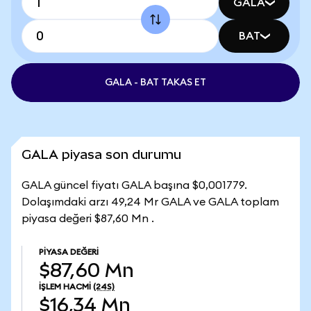
GALA
BAT
GALA - BAT TAKAS ET
GALA piyasa son durumu
GALA güncel fiyatı GALA başına $0,001779.
Dolaşımdaki arzı 49,24 Mr GALA ve GALA toplam
piyasa değeri $87,60 Mn .
PIYASA DEĞERI
$87,60 Mn
İŞLEM HACMI
(24S)
$16,34 Mn