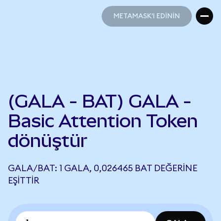
METAMASK'I EDİNİN
METAMASK'I EDİNİN
(GALA - BAT) GALA -
Basic Attention Token
dönüştür
GALA/BAT: 1 GALA, 0,026465 BAT DEĞERINE
EŞITTIR