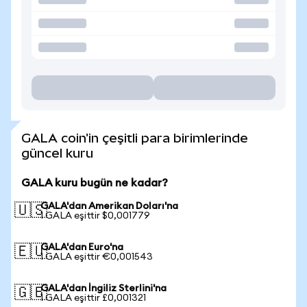
GALA coin'in çeşitli para birimlerinde
güncel kuru
GALA kuru bugün ne kadar?
GALA'dan Amerikan Doları'na
🇺🇸
1 GALA eşittir $0,001779
GALA'dan Euro'na
🇪🇺
1 GALA eşittir €0,001543
GALA'dan İngiliz Sterlini'na
🇬🇧
1 GALA eşittir £0,001321