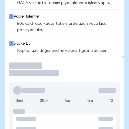
GALA ve kripto tahmin piyasalarında işlem yapın.
Vadeli İşlemler
50x kaldıraca kadar token'larda uzun veya kısa
pozisyon alın.
Stake Et
Kriptonuzu değerlendirin ve pasif gelir elde edin.
İşlem Yap
15dk
30dk
1sa
4sa
1G