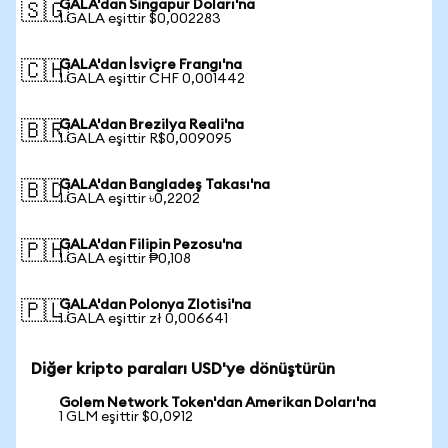
GALA'dan Singapur Doları'na
🇸🇬
1 GALA eşittir $0,002283
GALA'dan İsviçre Frangı'na
🇨🇭
1 GALA eşittir CHF 0,001442
GALA'dan Brezilya Reali'na
🇧🇷
1 GALA eşittir R$0,009095
GALA'dan Bangladeş Takası'na
🇧🇩
1 GALA eşittir ৳0,2202
GALA'dan Filipin Pezosu'na
🇵🇭
1 GALA eşittir ₱0,108
GALA'dan Polonya Zlotisi'na
🇵🇱
1 GALA eşittir zł 0,006641
Diğer kripto paraları USD'ye dönüştürün
Golem Network Token'dan Amerikan Doları'na
1 GLM eşittir $0,0912