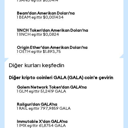
1 SAND eşittir $0,0414
Beam'dan Amerikan Doları'na
1 BEAM eşittir $0,001434
1INCH Token'dan Amerikan Doları'na
1 1INCH eşittir $0,0824
Origin Ether'dan Amerikan Doları'na
1 OETH eşittir $1.893,75
Diğer kurları keşfedin
Diğer kripto coinleri GALA (GALA) coin'e çevirin
Golem Network Token'dan GALA'na
1 GLM eşittir 51,2419 GALA
Railgun'dan GALA'na
1 RAIL eşittir 797,9859 GALA
Immutable X'dan GALA'na
1 IMX eşittir 61,8754 GALA