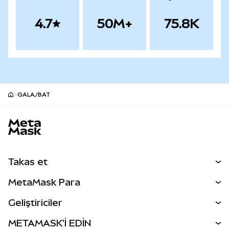
4.7
50M+
75.8K
GALA/BAT
MetaMask site alt bilgisi
Takas et
Takas İşlemleri
MetaMask Para
Tahmin Et
YENİ
Kripto Al
Geliştiriciler
Perps
YENİ
MetaMask Kart
Dökümantasyon
METAMASK'İ EDİN
RWA'lar