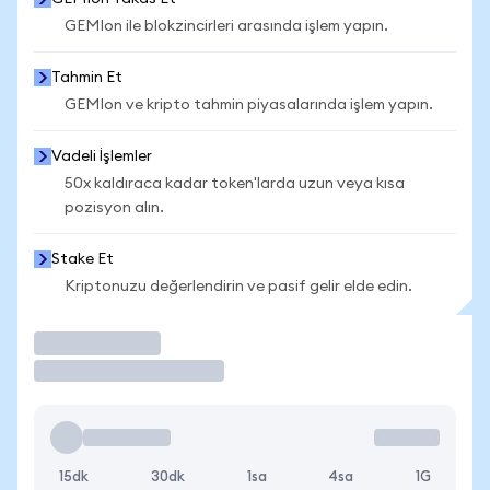
GEMIon ile blokzincirleri arasında işlem yapın.
Tahmin Et
GEMIon ve kripto tahmin piyasalarında işlem yapın.
Vadeli İşlemler
50x kaldıraca kadar token'larda uzun veya kısa
pozisyon alın.
Stake Et
Kriptonuzu değerlendirin ve pasif gelir elde edin.
İşlem Yap
15dk
30dk
1sa
4sa
1G