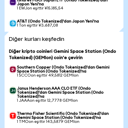
iShares MSCI Japan ETF (Ondo Tokenized)'dan
Japon Yeni'na
1 EWJon eşittir ¥15.185,54
AT&T (Ondo Tokenized)'dan Japon Yeni'na
1 Ton eşittir ¥3.687,08
Diğer kurları keşfedin
Diğer kripto coinleri Gemini Space Station (Ondo
Tokenized) (GEMIon) coin'e çevirin
Southern Copper (Ondo Tokenized)'dan Gemini
Space Station (Ondo Tokenized)'na
1 SCCOon eşittir 49,5812 GEMIon
Janus Henderson AAA CLO ETF (Ondo
Tokenized)'dan Gemini Space Station (Ondo
Tokenized)'na
1 JAAAon eşittir 12,7778 GEMIon
Thermo Fisher Scientific (Ondo Tokenized)'dan
Gemini Space Station (Ondo Tokenized)'na
1 TMOon eşittir 143,5879 GEMIon