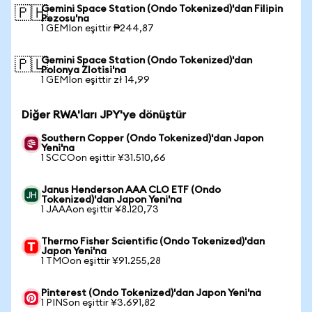
Gemini Space Station (Ondo Tokenized)'dan Filipin
🇵🇭
Pezosu'na
1 GEMIon eşittir ₱244,87
Gemini Space Station (Ondo Tokenized)'dan
🇵🇱
Polonya Zlotisi'na
1 GEMIon eşittir zł 14,99
Diğer RWA'ları JPY'ye dönüştür
Southern Copper (Ondo Tokenized)'dan Japon
Yeni'na
1 SCCOon eşittir ¥31.510,66
Janus Henderson AAA CLO ETF (Ondo
Tokenized)'dan Japon Yeni'na
1 JAAAon eşittir ¥8.120,73
Thermo Fisher Scientific (Ondo Tokenized)'dan
Japon Yeni'na
1 TMOon eşittir ¥91.255,28
Pinterest (Ondo Tokenized)'dan Japon Yeni'na
1 PINSon eşittir ¥3.691,82