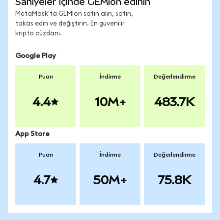
Saniyeler içinde GEMIon edinin
MetaMask'ta GEMIon satın alın, satın,
takas edin ve değiştirin. En güvenilir
kripto cüzdanı.
Google Play
Puan
İndirme
Değerlendirme
4.4
10M+
483.7K
App Store
Puan
İndirme
Değerlendirme
4.7
50M+
75.8K