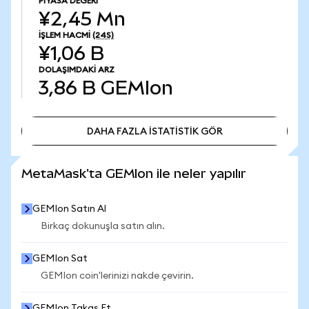
PIYASA DEĞERI
¥2,45 Mn
İŞLEM HACMI
(24S)
¥1,06 B
DOLAŞIMDAKI ARZ
3,86 B
GEMIon
DAHA FAZLA İSTATİSTİK GÖR
DAHA FAZLA İSTATİSTİK GÖR
MetaMask'ta GEMIon ile neler yapılır
GEMIon Satın Al
Birkaç dokunuşla satın alın.
GEMIon Sat
GEMIon coin'lerinizi nakde çevirin.
GEMIon Takas Et