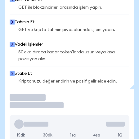
GET ile blokzincirleri arasında işlem yapın.
Tahmin Et
GET ve kripto tahmin piyasalarında işlem yapın.
Vadeli İşlemler
50x kaldıraca kadar token'larda uzun veya kısa
pozisyon alın.
Stake Et
Kriptonuzu değerlendirin ve pasif gelir elde edin.
İşlem Yap
15dk
30dk
1sa
4sa
1G