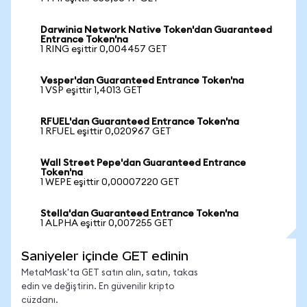
Darwinia Network Native Token'dan Guaranteed
Entrance Token'na
1 RING eşittir 0,004457 GET
Vesper'dan Guaranteed Entrance Token'na
1 VSP eşittir 1,4013 GET
RFUEL'dan Guaranteed Entrance Token'na
1 RFUEL eşittir 0,020967 GET
Wall Street Pepe'dan Guaranteed Entrance
Token'na
1 WEPE eşittir 0,00007220 GET
Stella'dan Guaranteed Entrance Token'na
1 ALPHA eşittir 0,007255 GET
Saniyeler içinde GET edinin
MetaMask'ta GET satın alın, satın, takas
edin ve değiştirin. En güvenilir kripto
cüzdanı.