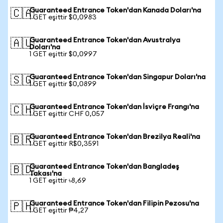
Guaranteed Entrance Token'dan Kanada Doları'na
🇨🇦
1 GET eşittir $0,0983
Guaranteed Entrance Token'dan Avustralya
🇦🇺
Doları'na
1 GET eşittir $0,0997
Guaranteed Entrance Token'dan Singapur Doları'na
🇸🇬
1 GET eşittir $0,0899
Guaranteed Entrance Token'dan İsviçre Frangı'na
🇨🇭
1 GET eşittir CHF 0,057
Guaranteed Entrance Token'dan Brezilya Reali'na
🇧🇷
1 GET eşittir R$0,3591
Guaranteed Entrance Token'dan Bangladeş
🇧🇩
Takası'na
1 GET eşittir ৳8,69
Guaranteed Entrance Token'dan Filipin Pezosu'na
🇵🇭
1 GET eşittir ₱4,27