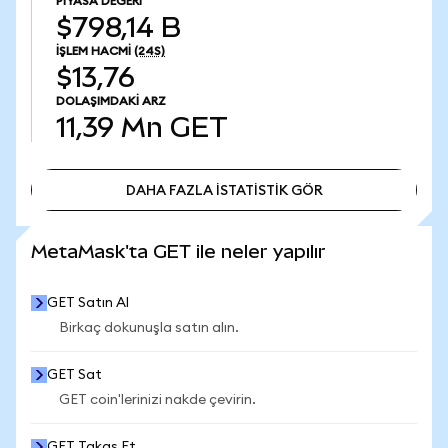
PIYASA DEĞERI
$798,14 B
İŞLEM HACMI
(24S)
$13,76
DOLAŞIMDAKI ARZ
11,39 Mn
GET
DAHA FAZLA İSTATİSTİK GÖR
DAHA FAZLA İSTATİSTİK GÖR
MetaMask'ta GET ile neler yapılır
GET Satın Al
Birkaç dokunuşla satın alın.
GET Sat
GET coin'lerinizi nakde çevirin.
GET Takas Et