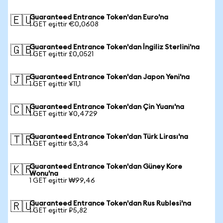
Guaranteed Entrance Token'dan Euro'na
🇪🇺
1 GET eşittir €0,0608
Guaranteed Entrance Token'dan İngiliz Sterlini'na
🇬🇧
1 GET eşittir £0,0521
Guaranteed Entrance Token'dan Japon Yeni'na
🇯🇵
1 GET eşittir ¥11,1
Guaranteed Entrance Token'dan Çin Yuanı'na
🇨🇳
1 GET eşittir ¥0,4729
Guaranteed Entrance Token'dan Türk Lirası'na
🇹🇷
1 GET eşittir ₺3,34
Guaranteed Entrance Token'dan Güney Kore
🇰🇷
Wonu'na
1 GET eşittir ₩99,46
Guaranteed Entrance Token'dan Rus Rublesi'na
🇷🇺
1 GET eşittir ₽5,82