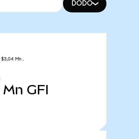
DODO
 $3,04 Mn .
Z
5 Mn
GFI