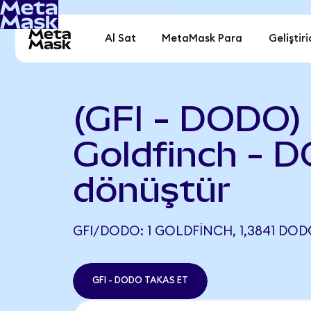
Al Sat
MetaMask Para
Geliştiri
(GFI - DODO)
Goldfinch - 
dönüştür
GFI/DODO: 1 GOLDFINCH, 1,3841 DOD
GFI - DODO TAKAS ET