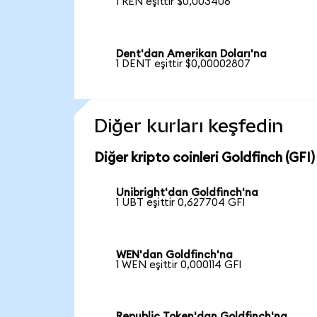
1 REN eşittir $0,003406
Dent'dan Amerikan Doları'na
1 DENT eşittir $0,00002807
Diğer kurları keşfedin
Diğer kripto coinleri Goldfinch (GFI) 
Unibright'dan Goldfinch'na
1 UBT eşittir 0,627704 GFI
WEN'dan Goldfinch'na
1 WEN eşittir 0,000114 GFI
Republic Token'dan Goldfinch'na