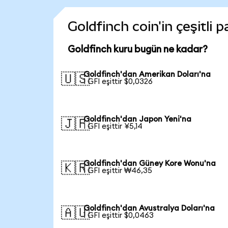
Goldfinch coin'in çeşitli 
Goldfinch kuru bugün ne kadar?
Goldfinch'dan Amerikan Doları'na
🇺🇸
1 GFI eşittir $0,0326
Goldfinch'dan Japon Yeni'na
🇯🇵
1 GFI eşittir ¥5,14
Goldfinch'dan Güney Kore Wonu'na
🇰🇷
1 GFI eşittir ₩46,35
Goldfinch'dan Avustralya Doları'na
🇦🇺
1 GFI eşittir $0,0463