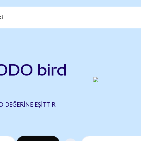
ci
DODO bird
O DEĞERINE EŞITTIR