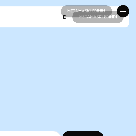
METAMASK'I EDİNİN
METAMASK'I EDİNİN
METAMASK'I EDİNİN
METAMASK'I EDİNİN