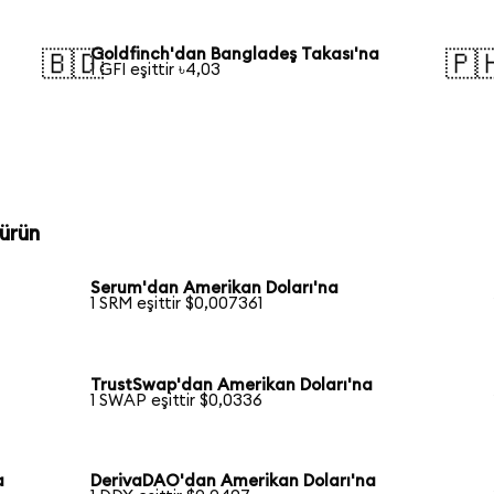
Goldfinch'dan Bangladeş Takası'na
🇧🇩
🇵
1 GFI eşittir ৳4,03
ürün
Serum'dan Amerikan Doları'na
1 SRM eşittir $0,007361
TrustSwap'dan Amerikan Doları'na
1 SWAP eşittir $0,0336
a
DerivaDAO'dan Amerikan Doları'na