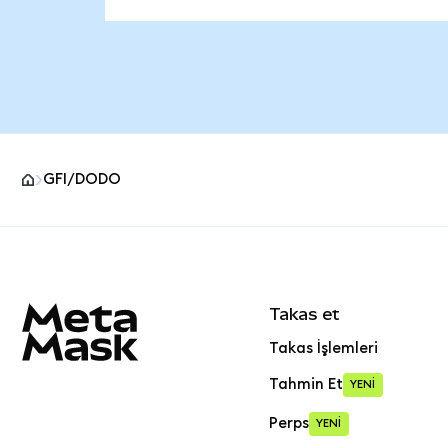
GFI/DODO
MetaMask site alt bilgisi
Takas et
Takas İşlemleri
Tahmin Et
YENİ
Perps
YENİ