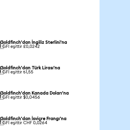
Goldfinch'dan İngiliz Sterlini'na

1 GFI eşittir £0,0242
Goldfinch'dan Türk Lirası'na

1 GFI eşittir ₺1,55
Goldfinch'dan Kanada Doları'na

1 GFI eşittir $0,0456
Goldfinch'dan İsviçre Frangı'na

1 GFI eşittir CHF 0,0264