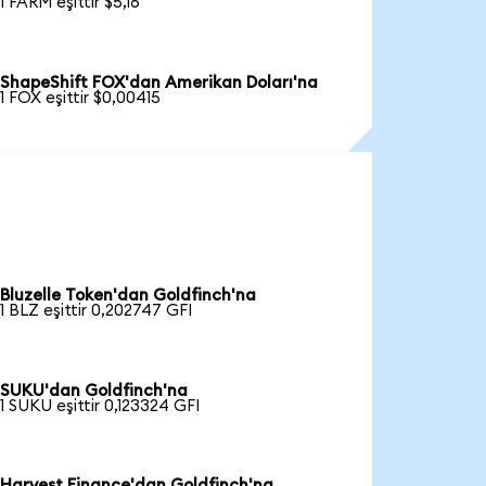
1 FARM eşittir $5,16
ShapeShift FOX'dan Amerikan Doları'na
1 FOX eşittir $0,00415
Bluzelle Token'dan Goldfinch'na
1 BLZ eşittir 0,202747 GFI
SUKU'dan Goldfinch'na
1 SUKU eşittir 0,123324 GFI
Harvest Finance'dan Goldfinch'na