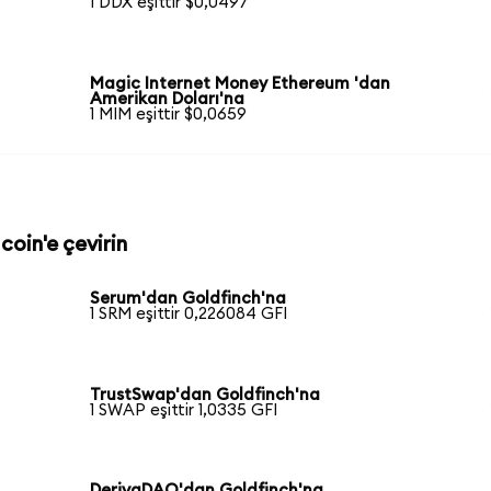
1 DDX eşittir $0,0497
Magic Internet Money Ethereum 'dan
Amerikan Doları'na
1 MIM eşittir $0,0659
coin'e çevirin
Serum'dan Goldfinch'na
1 SRM eşittir 0,226084 GFI
TrustSwap'dan Goldfinch'na
1 SWAP eşittir 1,0335 GFI
DerivaDAO'dan Goldfinch'na