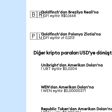
Goldfinch'dan Brezilya Reali'na
🇧🇷
1 GFI eşittir R$0,1668
Goldfinch'dan Polonya Zlotisi'na
🇵🇱
1 GFI eşittir zł 0,1213
Diğer kripto paraları USD'ye dönüşt
Unibright'dan Amerikan Doları'na
1 UBT eşittir $0,0204
WEN'dan Amerikan Doları'na
1 WEN eşittir $0,00000371
Republic Token'dan Amerikan Doları'n