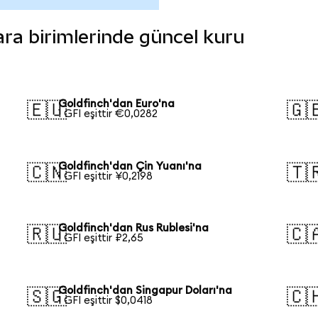
para birimlerinde güncel kuru
Goldfinch'dan Euro'na
🇪🇺
🇬
1 GFI eşittir €0,0282
Goldfinch'dan Çin Yuanı'na
🇨🇳
🇹
1 GFI eşittir ¥0,2198
Goldfinch'dan Rus Rublesi'na
🇷🇺
🇨
1 GFI eşittir ₽2,65
Goldfinch'dan Singapur Doları'na
🇸🇬
🇨
1 GFI eşittir $0,0418