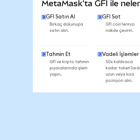
MetaMask'ta GFI ile neler 
GFI Satın Al
GFI Sat
Birkaç dokunuşla
GFI coin'lerinizi
satın alın.
nakde çevirin.
Tahmin Et
Vadeli İşlemler
GFI ve kripto tahmin
50x kaldıraca
piyasalarında işlem
kadar token'lard
yapın.
uzun veya kısa
pozisyon alın.