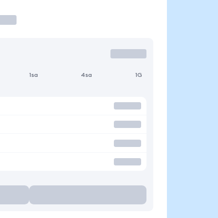
1sa
4sa
1G