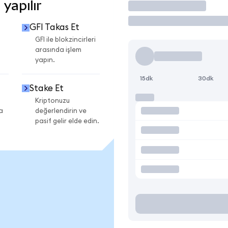
yapılır
İşlem Yap
GFI Takas Et
GFI ile blokzincirleri
arasında işlem
yapın.
15dk
30dk
Stake Et
Kriptonuzu
a
değerlendirin ve
pasif gelir elde edin.