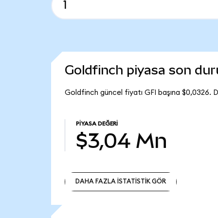
Goldfinch piyasa son du
Goldfinch güncel fiyatı GFI başına $0,0326. 
PIYASA DEĞERI
$3,04 Mn
DAHA FAZLA İSTATİSTİK GÖR
DAHA FAZLA İSTATİSTİK GÖR