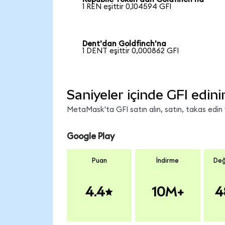
1 REN eşittir 0,104594 GFI
Dent'dan Goldfinch'na
1 DENT eşittir 0,000862 GFI
Saniyeler içinde GFI edini
MetaMask'ta GFI satın alın, satın, takas edin v
Google Play
Puan
İndirme
Değ
4.4
10M+
4