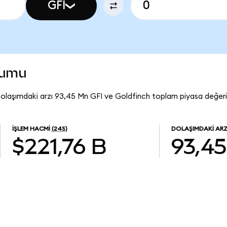
GFI
rumu
Dolaşımdaki arzı 93,45 Mn GFI ve Goldfinch toplam piyasa değeri
İŞLEM HACMI
(24S)
DOLAŞIMDAKI AR
$221,76 B
93,4