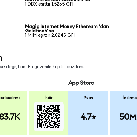
1 DDX eşittir 1,5265 GFI
Magic Internet Money Ethereum 'dan
Goldfinch'na
1 MIM eşittir 2,0245 GFI
n
e değiştirin. En güvenilir kripto cüzdanı.
App Store
erlendirme
İndir
Puan
İndirme
83.7K
4.7
50M