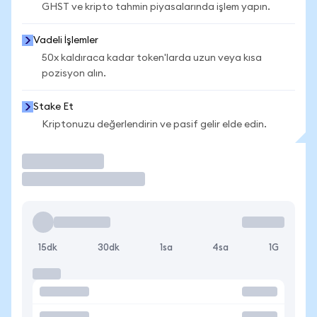
GHST ve kripto tahmin piyasalarında işlem yapın.
Vadeli İşlemler
50x kaldıraca kadar token'larda uzun veya kısa
pozisyon alın.
Stake Et
Kriptonuzu değerlendirin ve pasif gelir elde edin.
İşlem Yap
15dk
30dk
1sa
4sa
1G