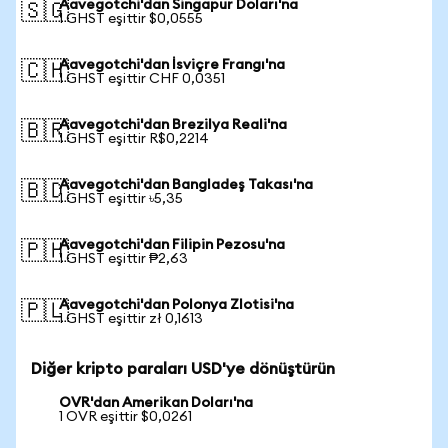
Aavegotchi'dan Singapur Doları'na
🇸🇬
1 GHST eşittir $0,0555
Aavegotchi'dan İsviçre Frangı'na
🇨🇭
1 GHST eşittir CHF 0,0351
Aavegotchi'dan Brezilya Reali'na
🇧🇷
1 GHST eşittir R$0,2214
Aavegotchi'dan Bangladeş Takası'na
🇧🇩
1 GHST eşittir ৳5,35
Aavegotchi'dan Filipin Pezosu'na
🇵🇭
1 GHST eşittir ₱2,63
Aavegotchi'dan Polonya Zlotisi'na
🇵🇱
1 GHST eşittir zł 0,1613
Diğer kripto paraları USD'ye dönüştürün
OVR'dan Amerikan Doları'na
1 OVR eşittir $0,0261