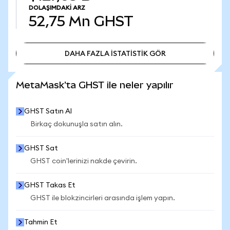
DOLAŞIMDAKI ARZ
52,75 Mn
GHST
DAHA FAZLA İSTATİSTİK GÖR
DAHA FAZLA İSTATİSTİK GÖR
MetaMask'ta GHST ile neler yapılır
GHST Satın Al
Birkaç dokunuşla satın alın.
GHST Sat
GHST coin'lerinizi nakde çevirin.
GHST Takas Et
GHST ile blokzincirleri arasında işlem yapın.
Tahmin Et