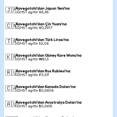
Aavegotchi'dan Japon Yeni'na
🇯🇵
1 GHST eşittir ¥6,85
Aavegotchi'dan Çin Yuanı'na
🇨🇳
1 GHST eşittir ¥0,2917
Aavegotchi'dan Türk Lirası'na
🇹🇷
1 GHST eşittir ₺2,06
Aavegotchi'dan Güney Kore Wonu'na
🇰🇷
1 GHST eşittir ₩61,5
Aavegotchi'dan Rus Rublesi'na
🇷🇺
1 GHST eşittir ₽3,59
Aavegotchi'dan Kanada Doları'na
🇨🇦
1 GHST eşittir $0,0606
Aavegotchi'dan Avustralya Doları'na
🇦🇺
1 GHST eşittir $0,0615