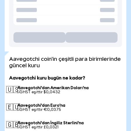
Aavegotchi coin'in çeşitli para birimlerinde
güncel kuru
Aavegotchi kuru bugün ne kadar?
Aavegotchi'dan Amerikan Doları'na
🇺🇸
1 GHST eşittir $0,0432
Aavegotchi'dan Euro'na
🇪🇺
1 GHST eşittir €0,0375
Aavegotchi'dan İngiliz Sterlini'na
🇬🇧
1 GHST eşittir £0,0321