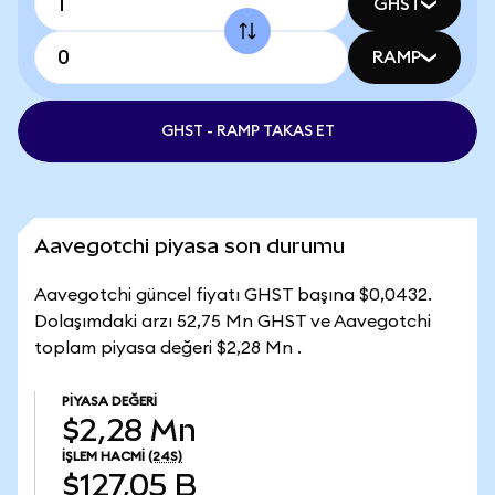
GHST
RAMP
GHST - RAMP TAKAS ET
Aavegotchi piyasa son durumu
Aavegotchi güncel fiyatı GHST başına $0,0432.
Dolaşımdaki arzı 52,75 Mn GHST ve Aavegotchi
toplam piyasa değeri $2,28 Mn .
PIYASA DEĞERI
$2,28 Mn
İŞLEM HACMI
(24S)
$127,05 B