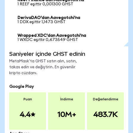
Reef Finance'dan Aavegotchi'na
1 REEF eşittir 0,001300 GHST
DerivaDAO'dan Aavegotchi'na
1 DDX eşittir 1,1473 GHST
Wrapped XDC'dan Aavegotchi'na
1 WXDC eşittir 0,673549 GHST
Saniyeler içinde GHST edinin
MetaMask'ta GHST satın alın, satın,
takas edin ve değiştirin. En güvenilir
kripto cüzdanı.
Google Play
Puan
İndirme
Değerlendirme
4.4
10M+
483.7K