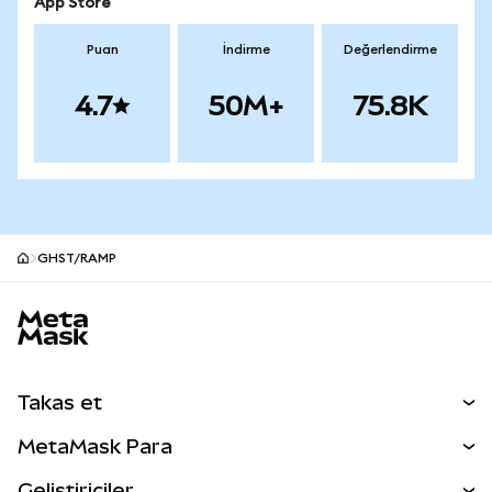
App Store
Puan
İndirme
Değerlendirme
4.7
50M+
75.8K
GHST/RAMP
MetaMask site alt bilgisi
Takas et
Takas İşlemleri
MetaMask Para
Tahmin Et
YENİ
Kripto Al
Geliştiriciler