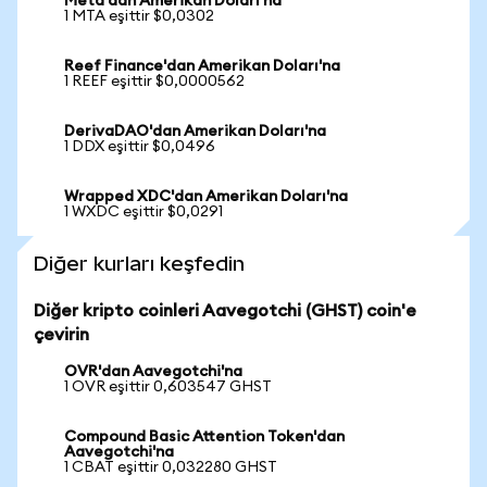
Meta'dan Amerikan Doları'na
1 MTA eşittir $0,0302
Reef Finance'dan Amerikan Doları'na
1 REEF eşittir $0,0000562
DerivaDAO'dan Amerikan Doları'na
1 DDX eşittir $0,0496
Wrapped XDC'dan Amerikan Doları'na
1 WXDC eşittir $0,0291
Diğer kurları keşfedin
Diğer kripto coinleri Aavegotchi (GHST) coin'e
çevirin
OVR'dan Aavegotchi'na
1 OVR eşittir 0,603547 GHST
Compound Basic Attention Token'dan
Aavegotchi'na
1 CBAT eşittir 0,032280 GHST