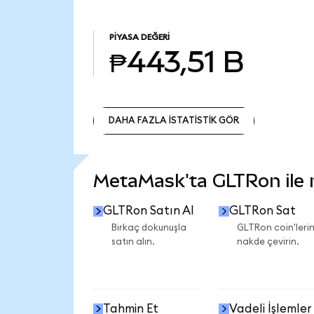
PIYASA DEĞERI
₱443,51 B
DAHA FAZLA İSTATİSTİK GÖR
DAHA FAZLA İSTATİSTİK GÖR
MetaMask'ta GLTRon ile ne
GLTRon Satın Al
GLTRon Sat
Birkaç dokunuşla
GLTRon coin'lerin
satın alın.
nakde çevirin.
Tahmin Et
Vadeli İşlemler