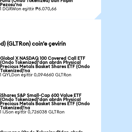
Fund (Ondo Tokenized)'dan Filipin
Pezosu'na
1 DGRWon eşittir ₱6.070,66
d) (GLTRon) coin'e çevirin
Global X NASDAQ 100 Covered Call ETF
(Ondo Tokenized)'dan abrdn Physical
Precious Metals Basket Shares ETF (Ondo
Tokenized)'na
1 QYLDon eşittir 0,094660 GLTRon
iShares S&P Small-Cap 600 Value ETF
(Ondo Tokenized)'dan abrdn Physical
Precious Metals Basket Shares ETF (Ondo
Tokenized)'na
1 IJSon eşittir 0,726038 GLTRon