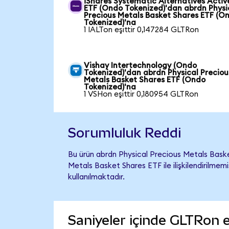
iShares Systematic Alternatives Activ
ETF (Ondo Tokenized)'dan abrdn Physi
Precious Metals Basket Shares ETF (O
Tokenized)'na
1 IALTon eşittir 0,147284 GLTRon
Vishay Intertechnology (Ondo
Tokenized)'dan abrdn Physical Preciou
Metals Basket Shares ETF (Ondo
Tokenized)'na
1 VSHon eşittir 0,180954 GLTRon
Sorumluluk Reddi
Bu ürün abrdn Physical Precious Metals Bask
Metals Basket Shares ETF ile ilişkilendirilmem
kullanılmaktadır.
Saniyeler içinde GLTRon e