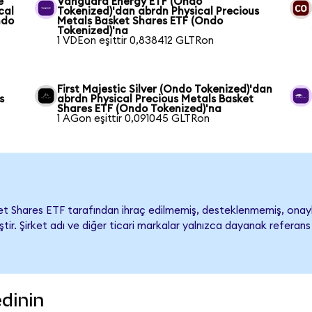
e
Vanguard Energy ETF (Ondo
cal
Tokenized)'dan abrdn Physical Precious
ndo
Metals Basket Shares ETF (Ondo
Tokenized)'na
1 VDEon eşittir 0,838412 GLTRon
First Majestic Silver (Ondo Tokenized)'dan
s
abrdn Physical Precious Metals Basket
Shares ETF (Ondo Tokenized)'na
1 AGon eşittir 0,091045 GLTRon
et Shares ETF tarafından ihraç edilmemiş, desteklenmemiş, ona
iştir. Şirket adı ve diğer ticari markalar yalnızca dayanak referan
dinin