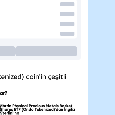
ized) coin'in çeşitli
ar?
abrdn Physical Precious Metals Basket

Shares ETF (Ondo Tokenized)'dan İngiliz
Sterlini'na