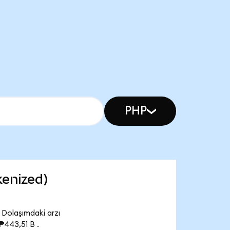
PHP
kenized)
 Dolaşımdaki arzı
₱443,51 B .