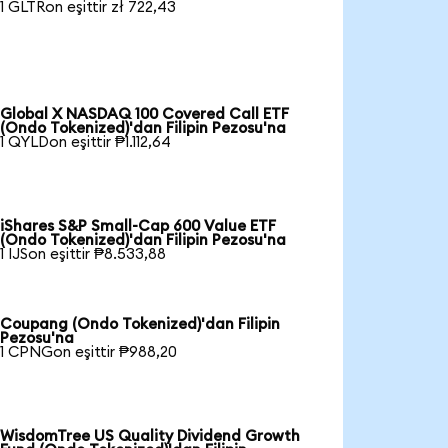
1 GLTRon eşittir zł 722,43
Global X NASDAQ 100 Covered Call ETF
(Ondo Tokenized)'dan Filipin Pezosu'na
1 QYLDon eşittir ₱1.112,64
iShares S&P Small-Cap 600 Value ETF
(Ondo Tokenized)'dan Filipin Pezosu'na
1 IJSon eşittir ₱8.533,88
Coupang (Ondo Tokenized)'dan Filipin
Pezosu'na
1 CPNGon eşittir ₱988,20
WisdomTree US Quality Dividend Growth