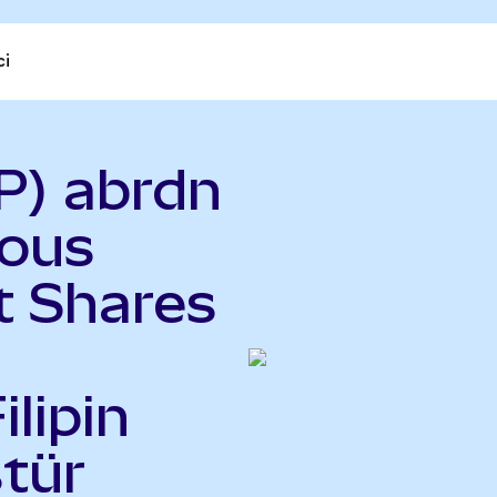
ci
P) abrdn
ious
t Shares
ilipin
tür