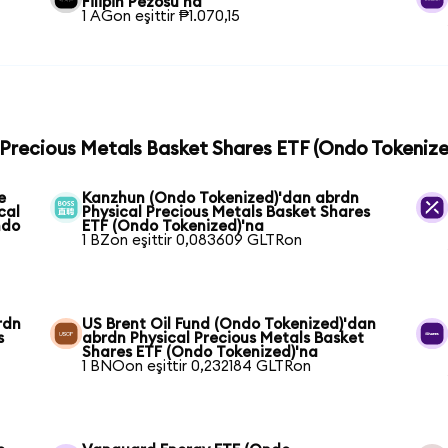
Filipin Pezosu'na
1 AGon eşittir ₱1.070,15
l Precious Metals Basket Shares ETF (Ondo Tokenize
e
Kanzhun (Ondo Tokenized)'dan abrdn
cal
Physical Precious Metals Basket Shares
ndo
ETF (Ondo Tokenized)'na
1 BZon eşittir 0,083609 GLTRon
rdn
US Brent Oil Fund (Ondo Tokenized)'dan
s
abrdn Physical Precious Metals Basket
Shares ETF (Ondo Tokenized)'na
1 BNOon eşittir 0,232184 GLTRon