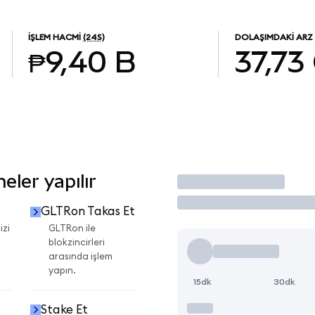
İŞLEM HACMI
(24S)
DOLAŞIMDAKI ARZ
₱9,40 B
37,73
ler yapılır
İşlem Yap
GLTRon Takas Et
izi
GLTRon ile
blokzincirleri
arasında işlem
yapın.
15dk
30dk
Stake Et