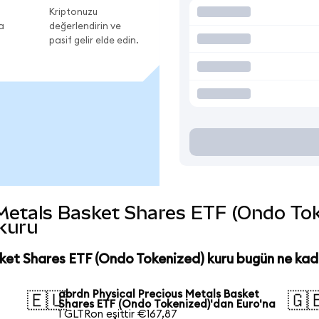
Kriptonuzu
a
değerlendirin ve
pasif gelir elde edin.
etals Basket Shares ETF (Ondo Token
 kuru
ket Shares ETF (Ondo Tokenized) kuru bugün ne kad
abrdn Physical Precious Metals Basket
🇪🇺
🇬
Shares ETF (Ondo Tokenized)'dan Euro'na
1 GLTRon eşittir €167,87