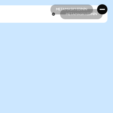
METAMASK'I EDİNİN
METAMASK'I EDİNİN
METAMASK'I EDİNİN
METAMASK'I EDİNİN