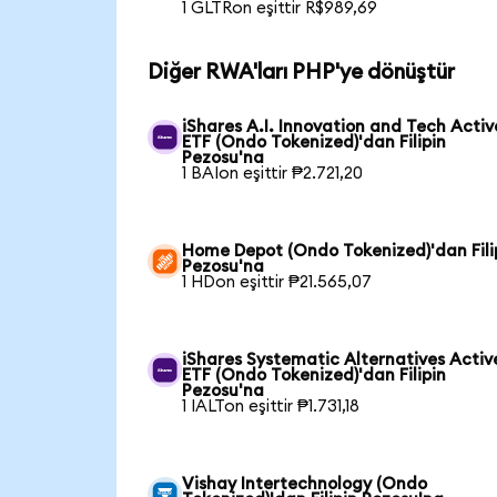
1 GLTRon eşittir R$989,69
Diğer RWA'ları PHP'ye dönüştür
iShares A.I. Innovation and Tech Activ
ETF (Ondo Tokenized)'dan Filipin
Pezosu'na
1 BAIon eşittir ₱2.721,20
Home Depot (Ondo Tokenized)'dan Fili
Pezosu'na
1 HDon eşittir ₱21.565,07
iShares Systematic Alternatives Activ
ETF (Ondo Tokenized)'dan Filipin
Pezosu'na
1 IALTon eşittir ₱1.731,18
Vishay Intertechnology (Ondo