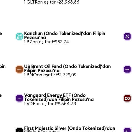
1 GLTRon eşittir ৳23.963,86
e
Kanzhun (Ondo Tokenized)'dan Filipin
Pezosu'na
1 BZon eşittir ₱982,74
pin
US Brent Oil Fund (Ondo Tokenized)'dan
Filipin Pezosu'na
1 BNOon eşittir ₱2.729,09
e
Vanguard Energy ETF (Ondo
Tokenized)'dan Filipin Pezosu'na
1 VDEon eşittir ₱9.854,73
First Majestic Silver (Ondo Tokenized)'dan