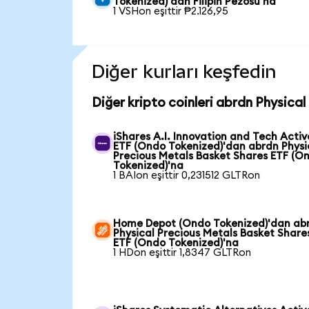
Tokenized)'dan Filipin Pezosu'na
1 VSHon eşittir ₱2.126,95
Diğer kurları keşfedin
Diğer kripto coinleri abrdn Physica
iShares A.I. Innovation and Tech Activ
ETF (Ondo Tokenized)'dan abrdn Physi
Precious Metals Basket Shares ETF (O
Tokenized)'na
1 BAIon eşittir 0,231512 GLTRon
Home Depot (Ondo Tokenized)'dan ab
Physical Precious Metals Basket Share
ETF (Ondo Tokenized)'na
1 HDon eşittir 1,8347 GLTRon