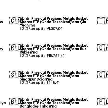
abrdn Physical Precious Metals Basket
🇨🇳
🇹
on
Shares ETF (Ondo Tokenized)'dan Çin
Yuanı'na
1 GLTRon eşittir ¥1.307,09
abrdn Physical Precious Metals Basket
🇷🇺
🇨
ey
Shares ETF (Ondo Tokenized)'dan Rus
Rublesi'na
1 GLTRon eşittir ₽15.783,62
abrdn Physical Precious Metals Basket
🇸🇬
🇨
Shares ETF (Ondo Tokenized)'dan
Singapur Doları'na
1 GLTRon eşittir $248,41
abrdn Physical Precious Metals Basket
🇧🇩
🇵
ilya
Shares ETF (Ondo Tokenized)'dan
Bangladeş Takası'na