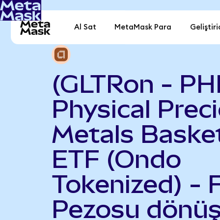
Al Sat
MetaMask Para
Geliştiri
(GLTRon - PH
Physical Prec
Metals Baske
ETF (Ondo
Tokenized) - F
Pezosu dönüş