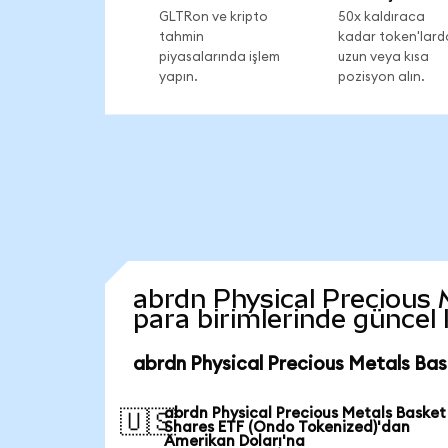
GLTRon ve kripto
50x kaldıraca
tahmin
kadar token'lard
piyasalarında işlem
uzun veya kısa
yapın.
pozisyon alın.
abrdn Physical Precious M
para birimlerinde güncel
abrdn Physical Precious Metals Bas
abrdn Physical Precious Metals Basket
🇺🇸
Shares ETF (Ondo Tokenized)'dan
Amerikan Doları'na