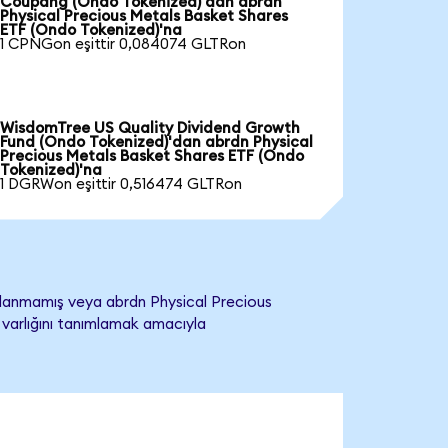
Coupang (Ondo Tokenized)'dan abrdn
Physical Precious Metals Basket Shares
ETF (Ondo Tokenized)'na
1 CPNGon eşittir 0,084074 GLTRon
WisdomTree US Quality Dividend Growth
Fund (Ondo Tokenized)'dan abrdn Physical
Precious Metals Basket Shares ETF (Ondo
Tokenized)'na
1 DGRWon eşittir 0,516474 GLTRon
ylanmamış veya abrdn Physical Precious
s varlığını tanımlamak amacıyla