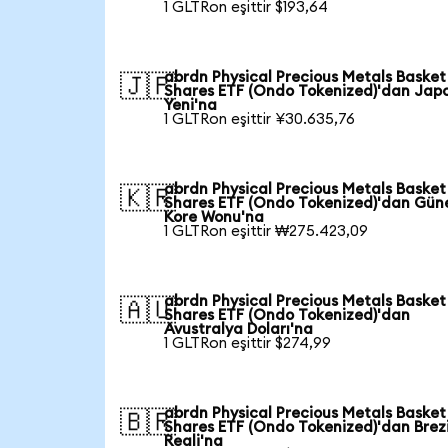
1 GLTRon eşittir $193,64
abrdn Physical Precious Metals Basket
🇯🇵
Shares ETF (Ondo Tokenized)'dan Jap
Yeni'na
1 GLTRon eşittir ¥30.635,76
abrdn Physical Precious Metals Basket
🇰🇷
Shares ETF (Ondo Tokenized)'dan Gün
Kore Wonu'na
1 GLTRon eşittir ₩275.423,09
abrdn Physical Precious Metals Basket
🇦🇺
Shares ETF (Ondo Tokenized)'dan
Avustralya Doları'na
1 GLTRon eşittir $274,99
abrdn Physical Precious Metals Basket
🇧🇷
Shares ETF (Ondo Tokenized)'dan Brez
Reali'na