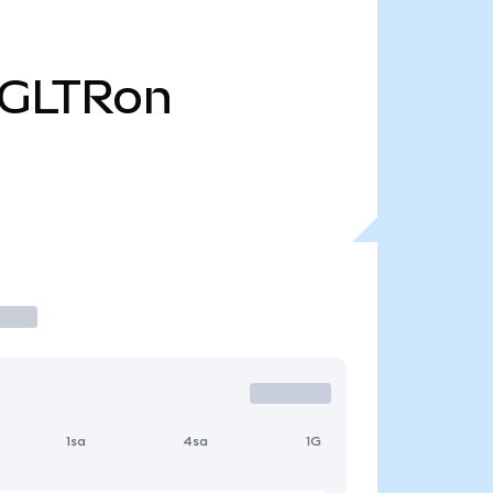
GLTRon
1sa
4sa
1G