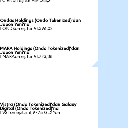
1 CIENon eşittir ¥64.215,21
Ondas Holdings (Ondo Tokenized)'dan
Japon Yeni'na
1 ONDSon eşittir ¥1.396,02
MARA Holdings (Ondo Tokenized)'dan
Japon Yeni'na
1 MARAon eşittir ¥1.723,38
Vistra (Ondo Tokenized)'dan Galaxy
Digital (Ondo Tokenized)'na
1 VSTon eşittir 6,9775 GLXYon