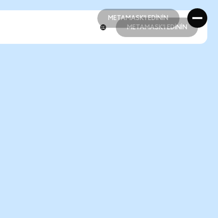
METAMASK'I EDİNİN
METAMASK'I EDİNİN
METAMASK'I EDİNİN
METAMASK'I EDİNİN