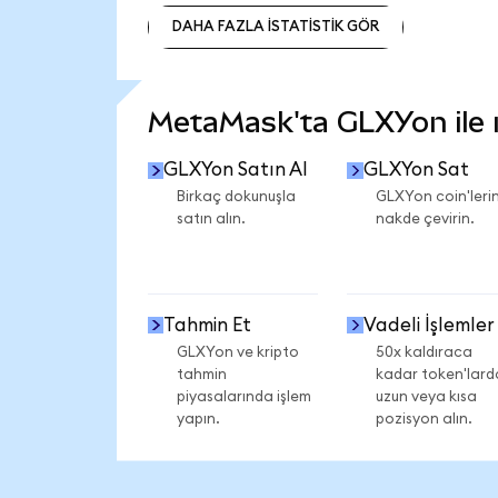
DAHA FAZLA İSTATİSTİK GÖR
DAHA FAZLA İSTATİSTİK GÖR
MetaMask'ta GLXYon ile ne
GLXYon Satın Al
GLXYon Sat
Birkaç dokunuşla
GLXYon coin'lerin
satın alın.
nakde çevirin.
Tahmin Et
Vadeli İşlemler
GLXYon ve kripto
50x kaldıraca
tahmin
kadar token'lard
piyasalarında işlem
uzun veya kısa
yapın.
pozisyon alın.