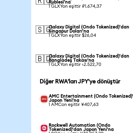
🇷🇺
Rublesi'na
1 GLXYon eşittir ₽1.674,37
Galaxy Digital (Ondo Tokenized)'dan
🇸🇬
Singapur Doları'na
1 GLXYon eşittir $26,04
Galaxy Digital (Ondo Tokenized)'dan
🇧🇩
Bangladeş Takası'na
1 GLXYon eşittir ৳2.522,70
Diğer RWA'ları JPY'ye dönüştür
AMC Entertainment (Ondo Tokenized)
Japon Yeni'na
1 AMCon eşittir ¥407,63
Rockwell Automation (Ondo
Tokenized)'dan Japon Yeni'na