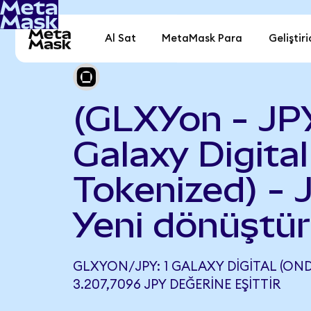
Al Sat
MetaMask Para
Geliştiri
(GLXYon - JP
Galaxy Digita
Tokenized) - 
Yeni dönüştür
GLXYON/JPY: 1 GALAXY DIGITAL (ON
3.207,7096 JPY DEĞERINE EŞITTIR