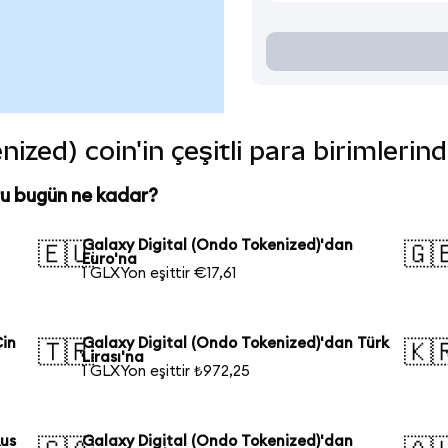
ized) coin'in çeşitli para birimlerin
ru bugün ne kadar?
Galaxy Digital (Ondo Tokenized)'dan
🇪🇺
🇬
Euro'na
1 GLXYon eşittir €17,61
Çin
Galaxy Digital (Ondo Tokenized)'dan Türk
🇹🇷
🇰
Lirası'na
1 GLXYon eşittir ₺972,25
Rus
Galaxy Digital (Ondo Tokenized)'dan