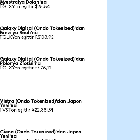

Avustralya Doları'na
1 GLXYon eşittir $28,84
Galaxy Digital (Ondo Tokenized)'dan

Brezilya Reali'na
1 GLXYon eşittir R$103,92
Galaxy Digital (Ondo Tokenized)'dan

Polonya Zlotisi'na
1 GLXYon eşittir zł 75,71
Vistra (Ondo Tokenized)'dan Japon
Yeni'na
1 VSTon eşittir ¥22.381,91
Ciena (Ondo Tokenized)'dan Japon
Yeni'na