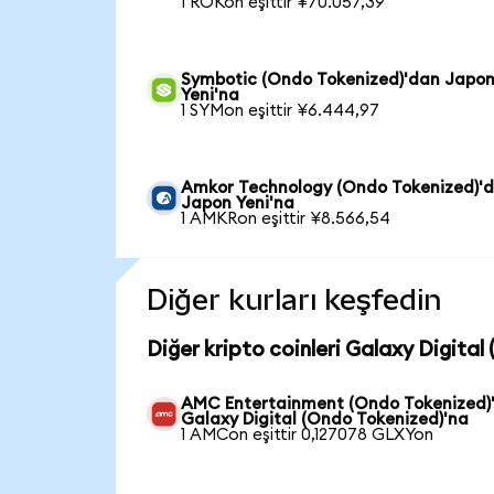
1 ROKon eşittir ¥70.057,39
Symbotic (Ondo Tokenized)'dan Japo
Yeni'na
1 SYMon eşittir ¥6.444,97
Amkor Technology (Ondo Tokenized)'
Japon Yeni'na
1 AMKRon eşittir ¥8.566,54
Diğer kurları keşfedin
Diğer kripto coinleri Galaxy Digital
AMC Entertainment (Ondo Tokenized)
Galaxy Digital (Ondo Tokenized)'na
1 AMCon eşittir 0,127078 GLXYon