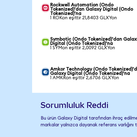
Rockwell Automation (Ondo
Tokenized)'dan Galaxy Digital (Ondo
Tokenized)'na
1 ROKon eşittir 21,8403 GLXYon
Symbotic (Ondo Tokenized)'dan Galax
Digital (Ondo Tokenized)'na
1 SYMon eşittir 2,0092 GLXYon
Amkor Technology (Ondo Tokenized)'
Galaxy Digital (Ondo Tokenized)'na
1 AMKRon eşittir 2,6706 GLXYon
Sorumluluk Reddi
Bu ürün Galaxy Digital tarafından ihraç edilme
markalar yalnızca dayanak referans varlığını 