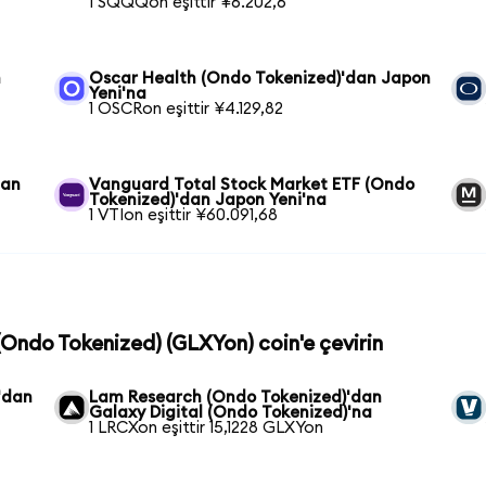
1 SQQQon eşittir ¥6.202,6
n
Oscar Health (Ondo Tokenized)'dan Japon
Yeni'na
1 OSCRon eşittir ¥4.129,82
dan
Vanguard Total Stock Market ETF (Ondo
Tokenized)'dan Japon Yeni'na
1 VTIon eşittir ¥60.091,68
 (Ondo Tokenized) (GLXYon) coin'e çevirin
'dan
Lam Research (Ondo Tokenized)'dan
Galaxy Digital (Ondo Tokenized)'na
1 LRCXon eşittir 15,1228 GLXYon