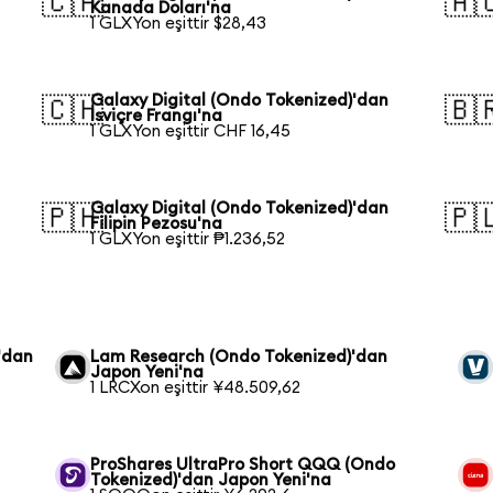
🇨🇦
🇦
Kanada Doları'na
1 GLXYon eşittir $28,43
Galaxy Digital (Ondo Tokenized)'dan
🇨🇭
🇧
İsviçre Frangı'na
1 GLXYon eşittir CHF 16,45
Galaxy Digital (Ondo Tokenized)'dan
🇵🇭
🇵
Filipin Pezosu'na
1 GLXYon eşittir ₱1.236,52
'dan
Lam Research (Ondo Tokenized)'dan
Japon Yeni'na
1 LRCXon eşittir ¥48.509,62
ProShares UltraPro Short QQQ (Ondo
Tokenized)'dan Japon Yeni'na