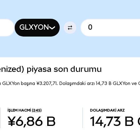
GLXYON
enized) piyasa son durumu
ı GLXYon başına ¥3.207,71. Dolaşımdaki arzı 14,73 B GLXYon ve 
İŞLEM HACMI
(24S)
DOLAŞIMDAKI ARZ
¥6,86 B
14,73 B