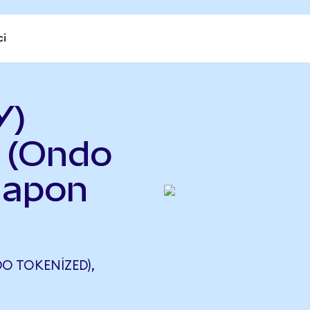
ci
Y)
l (Ondo
Japon
DO TOKENIZED),