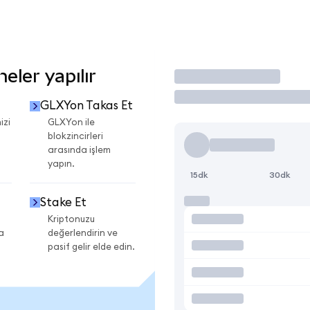
ler yapılır
İşlem Yap
GLXYon Takas Et
izi
GLXYon ile
blokzincirleri
arasında işlem
yapın.
15dk
30dk
Stake Et
Kriptonuzu
a
değerlendirin ve
pasif gelir elde edin.