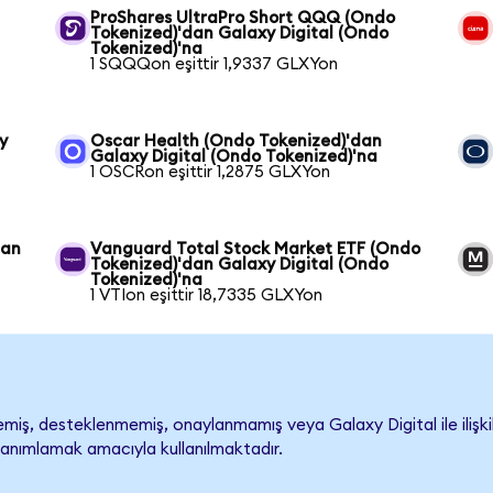
ProShares UltraPro Short QQQ (Ondo
Tokenized)'dan Galaxy Digital (Ondo
Tokenized)'na
1 SQQQon eşittir 1,9337 GLXYon
y
Oscar Health (Ondo Tokenized)'dan
Galaxy Digital (Ondo Tokenized)'na
1 OSCRon eşittir 1,2875 GLXYon
dan
Vanguard Total Stock Market ETF (Ondo
Tokenized)'dan Galaxy Digital (Ondo
Tokenized)'na
1 VTIon eşittir 18,7335 GLXYon
miş, desteklenmemiş, onaylanmamış veya Galaxy Digital ile ilişkilen
tanımlamak amacıyla kullanılmaktadır.