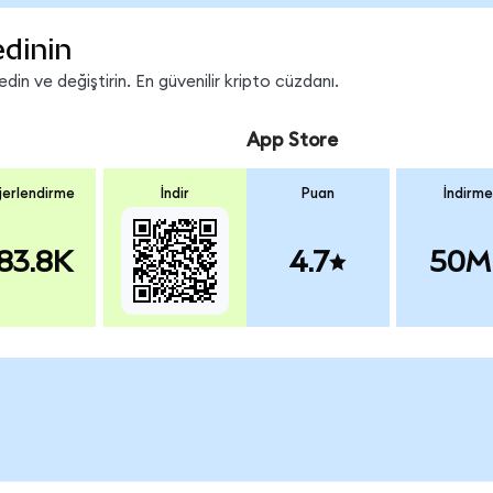
edinin
in ve değiştirin. En güvenilir kripto cüzdanı.
App Store
erlendirme
İndir
Puan
İndirme
83.8K
4.7
50M