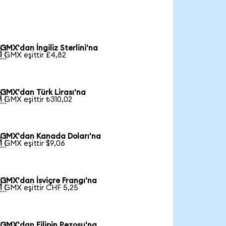
GMX'dan İngiliz Sterlini'na

1 GMX eşittir £4,82
GMX'dan Türk Lirası'na

1 GMX eşittir ₺310,02
GMX'dan Kanada Doları'na

1 GMX eşittir $9,06
GMX'dan İsviçre Frangı'na

1 GMX eşittir CHF 5,25
GMX'dan Filipin Pezosu'na