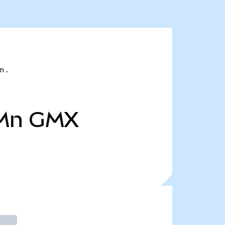
n .
 Mn
GMX