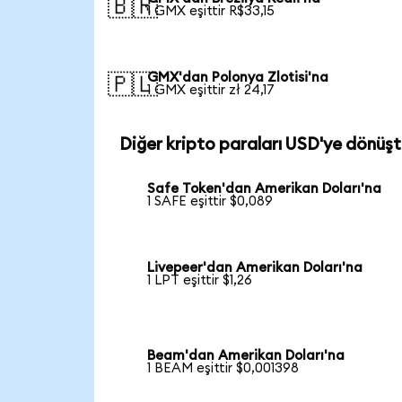
🇧🇷
1 GMX eşittir R$33,15
GMX'dan Polonya Zlotisi'na
🇵🇱
1 GMX eşittir zł 24,17
Diğer kripto paraları USD'ye dönüşt
Safe Token'dan Amerikan Doları'na
1 SAFE eşittir $0,089
Livepeer'dan Amerikan Doları'na
1 LPT eşittir $1,26
Beam'dan Amerikan Doları'na
1 BEAM eşittir $0,001398