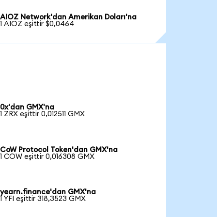
AIOZ Network'dan Amerikan Doları'na
1 AIOZ eşittir $0,0464
0x'dan GMX'na
1 ZRX eşittir 0,012511 GMX
CoW Protocol Token'dan GMX'na
1 COW eşittir 0,016308 GMX
yearn.finance'dan GMX'na
1 YFI eşittir 318,3523 GMX