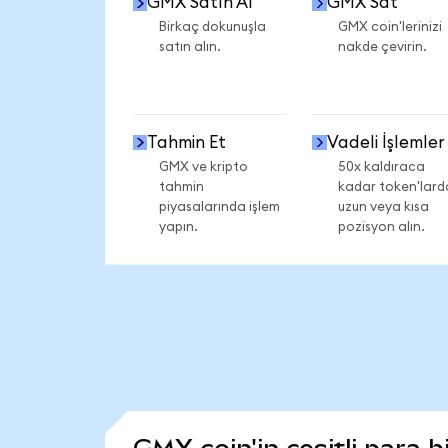
GMX Satın Al
GMX Sat
Birkaç dokunuşla
GMX coin'lerinizi
satın alın.
nakde çevirin.
Tahmin Et
Vadeli İşlemler
GMX ve kripto
50x kaldıraca
tahmin
kadar token'lard
piyasalarında işlem
uzun veya kısa
yapın.
pozisyon alın.