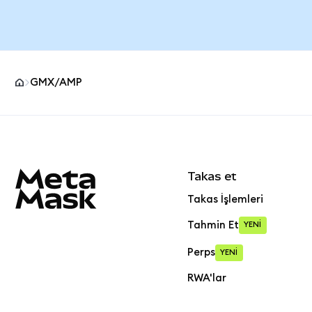
GMX/AMP
MetaMask site alt bilgisi
Takas et
Takas İşlemleri
Tahmin Et
YENİ
Perps
YENİ
RWA'lar