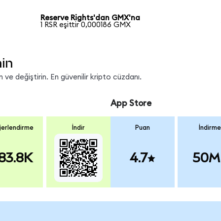
Reserve Rights'dan GMX'na
1 RSR eşittir 0,000186 GMX
nin
ve değiştirin. En güvenilir kripto cüzdanı.
App Store
erlendirme
İndir
Puan
İndirme
83.8K
4.7
50M