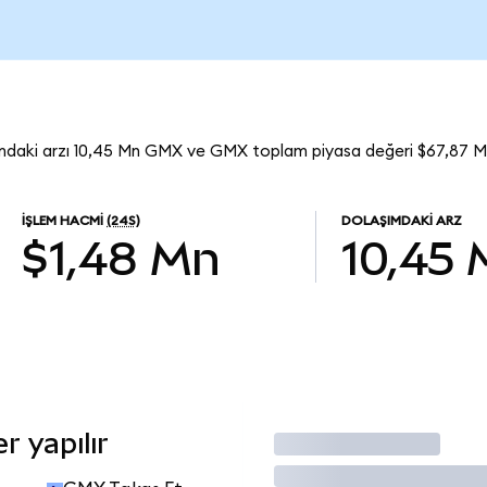
mdaki arzı 10,45 Mn GMX ve GMX toplam piyasa değeri $67,87 M
İŞLEM HACMI
(24S)
DOLAŞIMDAKI ARZ
$1,48 Mn
10,45
 yapılır
İşlem Yap