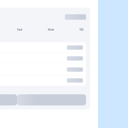
1sa
4sa
1G