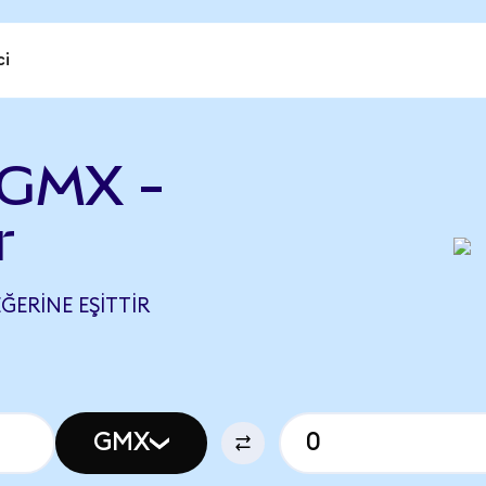
ci
 GMX -
r
ĞERINE EŞITTIR
GMX