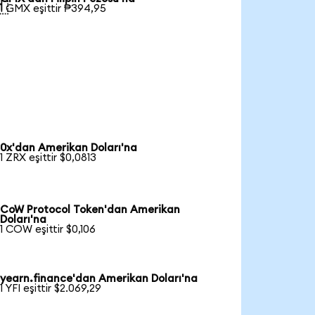

1 GMX eşittir ₱394,95
0x'dan Amerikan Doları'na
1 ZRX eşittir $0,0813
CoW Protocol Token'dan Amerikan
Doları'na
1 COW eşittir $0,106
yearn.finance'dan Amerikan Doları'na
1 YFI eşittir $2.069,29