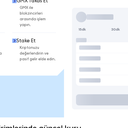
GMX Takas Et
GMX ile
blokzincirleri
arasında işlem
yapın.
15dk
30dk
Stake Et
Kriptonuzu
a
değerlendirin ve
pasif gelir elde edin.