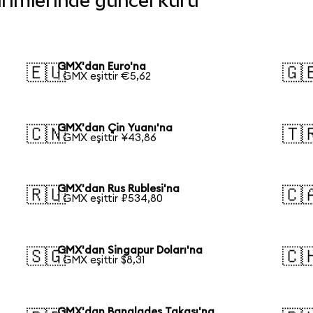
birimlerinde güncel kuru
GMX'dan Euro'na
🇪🇺
🇬
1 GMX eşittir €5,62
GMX'dan Çin Yuanı'na
🇨🇳
🇹
1 GMX eşittir ¥43,86
GMX'dan Rus Rublesi'na
🇷🇺
🇨
1 GMX eşittir ₽534,80
GMX'dan Singapur Doları'na
🇸🇬
🇨
1 GMX eşittir $8,31
GMX'dan Bangladeş Takası'na