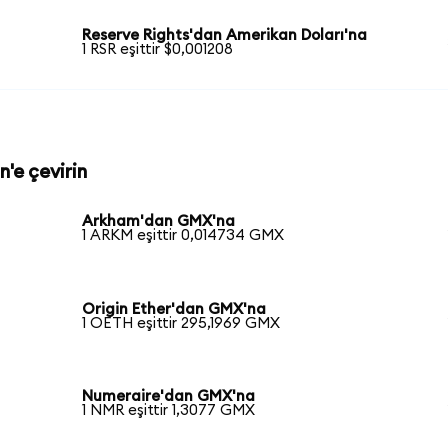
Reserve Rights'dan Amerikan Doları'na
1 RSR eşittir $0,001208
'e çevirin
Arkham'dan GMX'na
1 ARKM eşittir 0,014734 GMX
Origin Ether'dan GMX'na
1 OETH eşittir 295,1969 GMX
Numeraire'dan GMX'na
1 NMR eşittir 1,3077 GMX