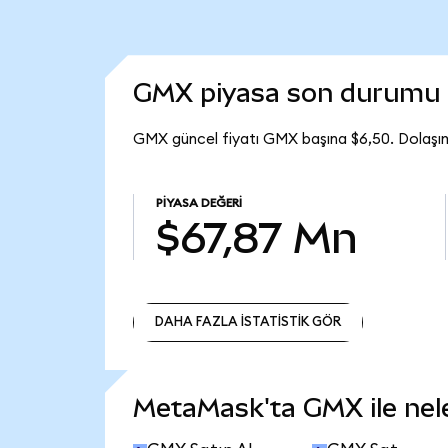
GMX piyasa son durumu
GMX güncel fiyatı GMX başına $6,50. Dolaşı
PIYASA DEĞERI
$67,87 Mn
DAHA FAZLA İSTATİSTİK GÖR
DAHA FAZLA İSTATİSTİK GÖR
MetaMask'ta GMX ile neler