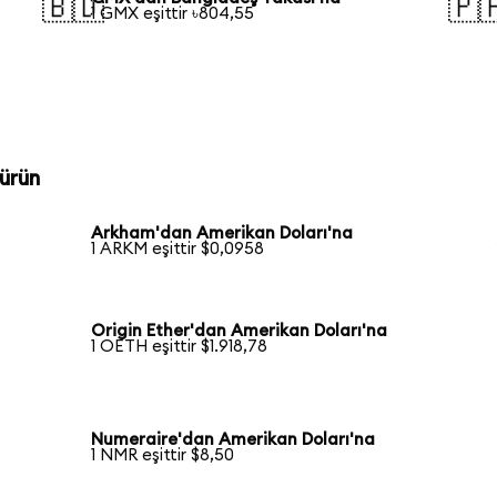
🇧🇩
🇵
1 GMX eşittir ৳804,55
ürün
Arkham'dan Amerikan Doları'na
1 ARKM eşittir $0,0958
Origin Ether'dan Amerikan Doları'na
1 OETH eşittir $1.918,78
Numeraire'dan Amerikan Doları'na
1 NMR eşittir $8,50