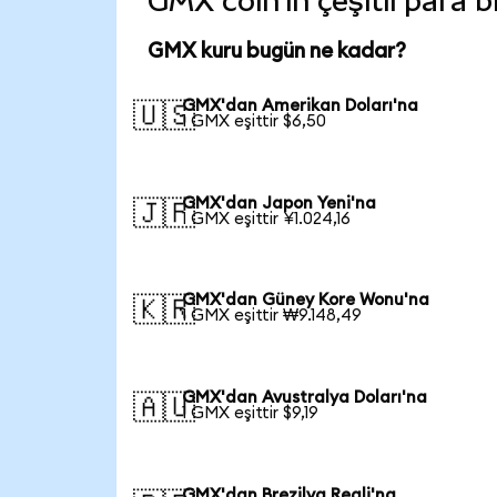
GMX coin'in çeşitli para 
GMX kuru bugün ne kadar?
GMX'dan Amerikan Doları'na
🇺🇸
1 GMX eşittir $6,50
GMX'dan Japon Yeni'na
🇯🇵
1 GMX eşittir ¥1.024,16
GMX'dan Güney Kore Wonu'na
🇰🇷
1 GMX eşittir ₩9.148,49
GMX'dan Avustralya Doları'na
🇦🇺
1 GMX eşittir $9,19
GMX'dan Brezilya Reali'na