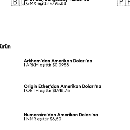
🇧🇩
🇵
1 GMX eşittir ৳795,88
ürün
Arkham'dan Amerikan Doları'na
1 ARKM eşittir $0,0958
Origin Ether'dan Amerikan Doları'na
1 OETH eşittir $1.918,78
Numeraire'dan Amerikan Doları'na
1 NMR eşittir $8,50