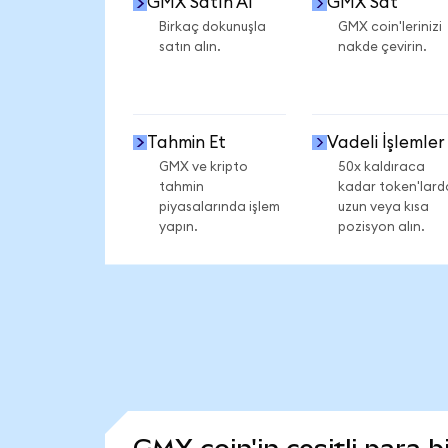
GMX Satın Al
GMX Sat
Birkaç dokunuşla
GMX coin'lerinizi
satın alın.
nakde çevirin.
Tahmin Et
Vadeli İşlemler
GMX ve kripto
50x kaldıraca
tahmin
kadar token'lard
piyasalarında işlem
uzun veya kısa
yapın.
pozisyon alın.