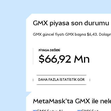
GMX piyasa son durumu
GMX güncel fiyatı GMX başına $6,43. Dolaşı
PIYASA DEĞERI
$66,92 Mn
DAHA FAZLA İSTATİSTİK GÖR
DAHA FAZLA İSTATİSTİK GÖR
MetaMask'ta GMX ile neler