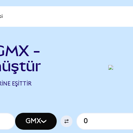
ci
GMX -
nüştür
INE EŞITTIR
GMX