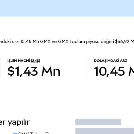
mdaki arzı 10,45 Mn GMX ve GMX toplam piyasa değeri $66,92 M
İŞLEM HACMI
(24S)
DOLAŞIMDAKI ARZ
$1,43 Mn
10,45
 yapılır
İşlem Yap