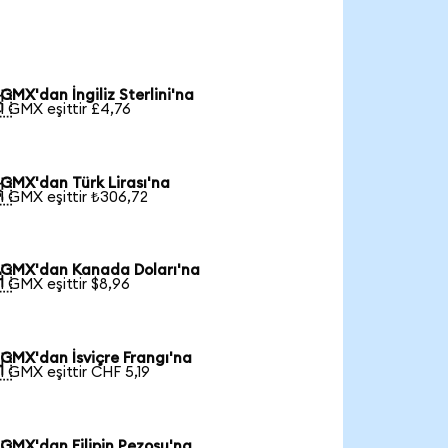
GMX'dan İngiliz Sterlini'na

1 GMX eşittir £4,76
GMX'dan Türk Lirası'na

1 GMX eşittir ₺306,72
GMX'dan Kanada Doları'na

1 GMX eşittir $8,96
GMX'dan İsviçre Frangı'na

1 GMX eşittir CHF 5,19
GMX'dan Filipin Pezosu'na