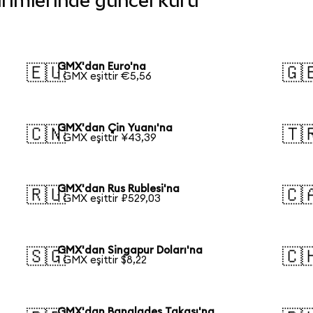
birimlerinde güncel kuru
GMX'dan Euro'na
🇪🇺
🇬
1 GMX eşittir €5,56
GMX'dan Çin Yuanı'na
🇨🇳
🇹
1 GMX eşittir ¥43,39
GMX'dan Rus Rublesi'na
🇷🇺
🇨
1 GMX eşittir ₽529,03
GMX'dan Singapur Doları'na
🇸🇬
🇨
1 GMX eşittir $8,22
GMX'dan Bangladeş Takası'na