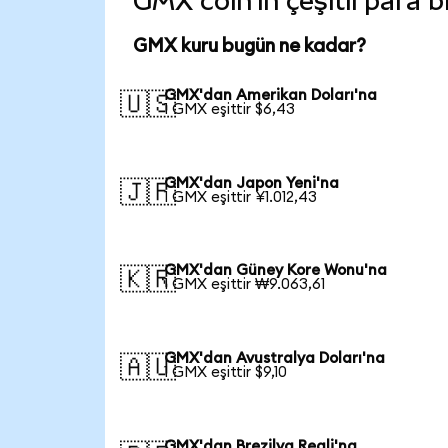
GMX coin'in çeşitli para 
GMX kuru bugün ne kadar?
GMX'dan Amerikan Doları'na
🇺🇸
1 GMX eşittir $6,43
GMX'dan Japon Yeni'na
🇯🇵
1 GMX eşittir ¥1.012,43
GMX'dan Güney Kore Wonu'na
🇰🇷
1 GMX eşittir ₩9.063,61
GMX'dan Avustralya Doları'na
🇦🇺
1 GMX eşittir $9,10
GMX'dan Brezilya Reali'na