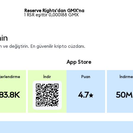
Reserve Rights'dan GMX'na
1 RSR eşittir 0,000188 GMX
nin
ve değiştirin. En güvenilir kripto cüzdanı.
App Store
erlendirme
İndir
Puan
İndirme
83.8K
4.7
50M