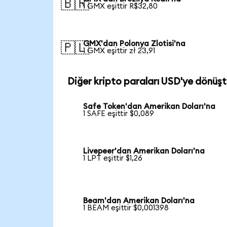
🇧🇷
1 GMX eşittir R$32,80
GMX'dan Polonya Zlotisi'na
🇵🇱
1 GMX eşittir zł 23,91
Diğer kripto paraları USD'ye dönüşt
Safe Token'dan Amerikan Doları'na
1 SAFE eşittir $0,089
Livepeer'dan Amerikan Doları'na
1 LPT eşittir $1,26
Beam'dan Amerikan Doları'na
1 BEAM eşittir $0,001398