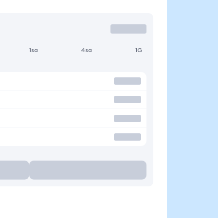
1sa
4sa
1G