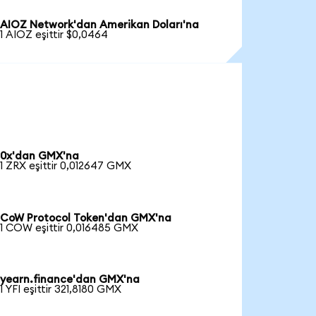
AIOZ Network'dan Amerikan Doları'na
1 AIOZ eşittir $0,0464
0x'dan GMX'na
1 ZRX eşittir 0,012647 GMX
CoW Protocol Token'dan GMX'na
1 COW eşittir 0,016485 GMX
yearn.finance'dan GMX'na
1 YFI eşittir 321,8180 GMX