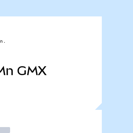
n .
 Mn
GMX