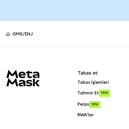
GMX/ENJ
MetaMask site alt bilgisi
Takas et
Takas İşlemleri
Tahmin Et
YENİ
Perps
YENİ
RWA'lar