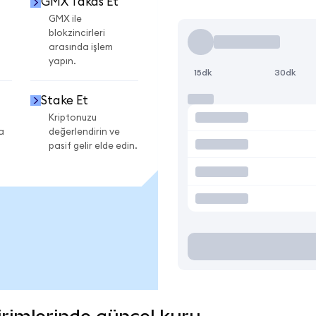
GMX Takas Et
GMX ile
blokzincirleri
arasında işlem
yapın.
15dk
30dk
Stake Et
Kriptonuzu
a
değerlendirin ve
pasif gelir elde edin.