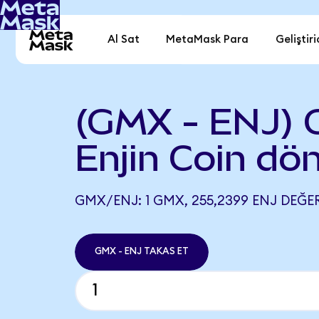
Al Sat
MetaMask Para
Geliştiri
(GMX - ENJ) 
Enjin Coin dö
GMX/ENJ: 1 GMX, 255,2399 ENJ DEĞER
GMX - ENJ TAKAS ET