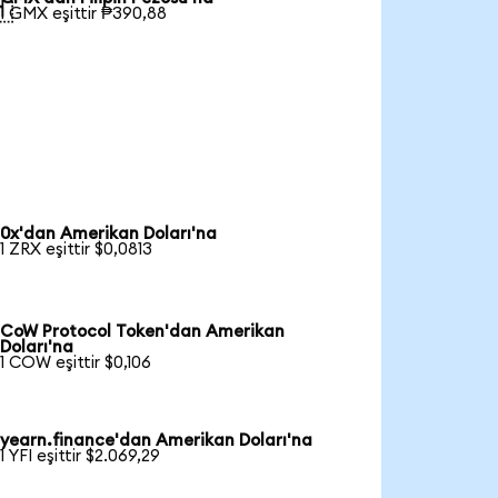

1 GMX eşittir ₱390,88
0x'dan Amerikan Doları'na
1 ZRX eşittir $0,0813
CoW Protocol Token'dan Amerikan
Doları'na
1 COW eşittir $0,106
yearn.finance'dan Amerikan Doları'na
1 YFI eşittir $2.069,29