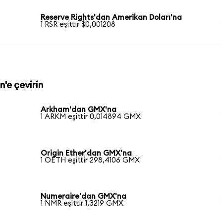
Reserve Rights'dan Amerikan Doları'na
1 RSR eşittir $0,001208
'e çevirin
Arkham'dan GMX'na
1 ARKM eşittir 0,014894 GMX
Origin Ether'dan GMX'na
1 OETH eşittir 298,4106 GMX
Numeraire'dan GMX'na
1 NMR eşittir 1,3219 GMX