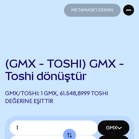
METAMASK'I EDİNİN
METAMASK'I EDİNİN
(GMX - TOSHI) GMX -
Toshi dönüştür
GMX/TOSHI: 1 GMX, 61.548,8999 TOSHI
DEĞERINE EŞITTIR
GMX