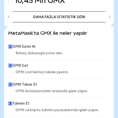
10,45 Mn
GMX
DAHA FAZLA İSTATİSTİK GÖR
DAHA FAZLA İSTATİSTİK GÖR
MetaMask'ta GMX ile neler yapılır
GMX Satın Al
Birkaç dokunuşla satın alın.
GMX Sat
GMX coin'lerinizi nakde çevirin.
GMX Takas Et
GMX ile blokzincirleri arasında işlem yapın.
Tahmin Et
GMX ve kripto tahmin piyasalarında işlem yapın.