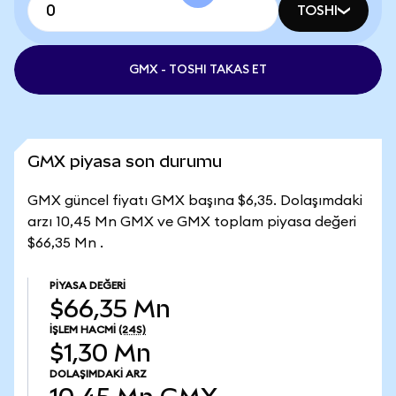
TOSHI
GMX - TOSHI TAKAS ET
GMX piyasa son durumu
GMX güncel fiyatı GMX başına $6,35. Dolaşımdaki
arzı 10,45 Mn GMX ve GMX toplam piyasa değeri
$66,35 Mn .
PIYASA DEĞERI
$66,35 Mn
İŞLEM HACMI
(24S)
$1,30 Mn
DOLAŞIMDAKI ARZ