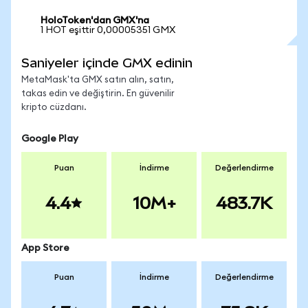
HoloToken'dan GMX'na
1 HOT eşittir 0,00005351 GMX
Saniyeler içinde GMX edinin
MetaMask'ta GMX satın alın, satın,
takas edin ve değiştirin. En güvenilir
kripto cüzdanı.
Google Play
Puan
İndirme
Değerlendirme
4.4
10M+
483.7K
App Store
Puan
İndirme
Değerlendirme