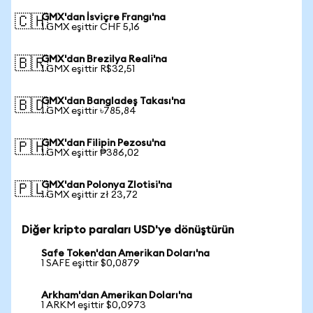
GMX'dan İsviçre Frangı'na
🇨🇭
1 GMX eşittir CHF 5,16
GMX'dan Brezilya Reali'na
🇧🇷
1 GMX eşittir R$32,51
GMX'dan Bangladeş Takası'na
🇧🇩
1 GMX eşittir ৳785,84
GMX'dan Filipin Pezosu'na
🇵🇭
1 GMX eşittir ₱386,02
GMX'dan Polonya Zlotisi'na
🇵🇱
1 GMX eşittir zł 23,72
Diğer kripto paraları USD'ye dönüştürün
Safe Token'dan Amerikan Doları'na
1 SAFE eşittir $0,0879
Arkham'dan Amerikan Doları'na
1 ARKM eşittir $0,0973