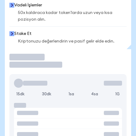
Vadeli İşlemler
50x kaldıraca kadar token'larda uzun veya kısa
pozisyon alın.
Stake Et
Kriptonuzu değerlendirin ve pasif gelir elde edin.
İşlem Yap
15dk
30dk
1sa
4sa
1G