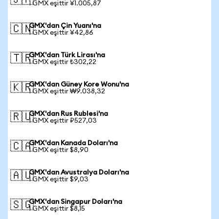
🇯🇵
1 GMX eşittir ¥1.005,87
GMX'dan Çin Yuanı'na
🇨🇳
1 GMX eşittir ¥42,86
GMX'dan Türk Lirası'na
🇹🇷
1 GMX eşittir ₺302,22
GMX'dan Güney Kore Wonu'na
🇰🇷
1 GMX eşittir ₩9.038,32
GMX'dan Rus Rublesi'na
🇷🇺
1 GMX eşittir ₽527,03
GMX'dan Kanada Doları'na
🇨🇦
1 GMX eşittir $8,90
GMX'dan Avustralya Doları'na
🇦🇺
1 GMX eşittir $9,03
GMX'dan Singapur Doları'na
🇸🇬
1 GMX eşittir $8,15