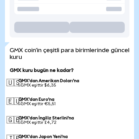
GMX coin'in çeşitli para birimlerinde güncel
kuru
GMX kuru bugün ne kadar?
GMX'dan Amerikan Doları'na
🇺🇸
1 GMX eşittir $6,35
GMX'dan Euro'na
🇪🇺
1 GMX eşittir €5,51
GMX'dan İngiliz Sterlini'na
🇬🇧
1 GMX eşittir £4,72
GMX'dan Japon Yeni'na