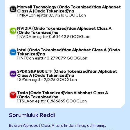
Marvell Technology (Ondo Tokenized)'dan Alphabet
Class A (Ondo Tokenized)'na
1 MRVLon eşittir 0,591216 GOOGLon
NVIDIA (Ondo Tokenized)'dan Alphabet Class A
(Ondo Tokenized)'na
1 NVDAon eşittir 0,604439 GOOGLon
Intel (Ondo Tokenized)'dan Alphabet Class A (Ondo
Tokenized)'na
1 INTCon eşittir 0,279079 GOOGLon
SPDR S&P 500 ETF (Ondo Tokenized)'dan Alphabet
Class A (Ondo Tokenized)'na
1 SPYon eşittir 2,1328 GOOGLon
Tesla (Ondo Tokenized)'dan Alphabet Class A
(Ondo Tokenized)'na
1 TSLAon eşittir 0,886865 GOOGLon
Sorumluluk Reddi
Bu ürün Alphabet Class A tarafından ihraç edilmemiş,