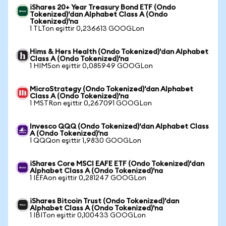
iShares 20+ Year Treasury Bond ETF (Ondo
Tokenized)'dan Alphabet Class A (Ondo
Tokenized)'na
1 TLTon eşittir 0,236613 GOOGLon
Hims & Hers Health (Ondo Tokenized)'dan Alphabet
Class A (Ondo Tokenized)'na
1 HIMSon eşittir 0,085949 GOOGLon
MicroStrategy (Ondo Tokenized)'dan Alphabet
Class A (Ondo Tokenized)'na
1 MSTRon eşittir 0,267091 GOOGLon
Invesco QQQ (Ondo Tokenized)'dan Alphabet Class
A (Ondo Tokenized)'na
1 QQQon eşittir 1,9830 GOOGLon
iShares Core MSCI EAFE ETF (Ondo Tokenized)'dan
Alphabet Class A (Ondo Tokenized)'na
1 IEFAon eşittir 0,281247 GOOGLon
iShares Bitcoin Trust (Ondo Tokenized)'dan
Alphabet Class A (Ondo Tokenized)'na
1 IBITon eşittir 0,100433 GOOGLon