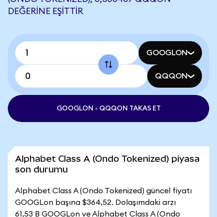
DEĞERINE EŞITTIR
GOOGLON
QQQON
GOOGLON - QQQON TAKAS ET
Alphabet Class A (Ondo Tokenized) piyasa
son durumu
Alphabet Class A (Ondo Tokenized) güncel fiyatı
GOOGLon başına $364,52. Dolaşımdaki arzı
61,53 B GOOGLon ve Alphabet Class A (Ondo