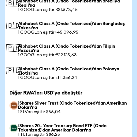
Alphabet Class A (Ondo Tokenized)'dan Brezilya
🇧🇷
Reali'na
1 GOOGLon eşittir R$1.873,45
Alphabet Class A (Ondo Tokenized)'dan Bangladeş
🇧🇩
Takası'na
1 GOOGLon eşittir ৳45.096,95
Alphabet Class A (Ondo Tokenized)'dan Filipin
🇵🇭
Pezosu'na
1 GOOGLon eşittir ₱22.125,63
Alphabet Class A (Ondo Tokenized)'dan Polonya
🇵🇱
Zlotisi'na
1 GOOGLon eşittir zł 1.356,24
Diğer RWA'ları USD'ye dönüştür
iShares Silver Trust (Ondo Tokenized)'dan Amerikan
Doları'na
1 SLVon eşittir $56,04
iShares 20+ Year Treasury Bond ETF (Ondo
Tokenized)'dan Amerikan Doları'na
1 TLTon eşittir $86,25