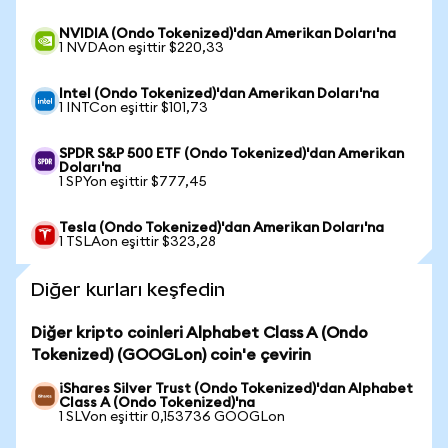
NVIDIA (Ondo Tokenized)'dan Amerikan Doları'na
1 NVDAon eşittir $220,33
Intel (Ondo Tokenized)'dan Amerikan Doları'na
1 INTCon eşittir $101,73
SPDR S&P 500 ETF (Ondo Tokenized)'dan Amerikan
Doları'na
1 SPYon eşittir $777,45
Tesla (Ondo Tokenized)'dan Amerikan Doları'na
1 TSLAon eşittir $323,28
Diğer kurları keşfedin
Diğer kripto coinleri Alphabet Class A (Ondo
Tokenized) (GOOGLon) coin'e çevirin
iShares Silver Trust (Ondo Tokenized)'dan Alphabet
Class A (Ondo Tokenized)'na
1 SLVon eşittir 0,153736 GOOGLon