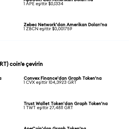
1 APE eşittir $0,1334
Zebec Network'dan Amerikan Doları'na
1 ZBCN eşittir $0,001759
RT) coin'e çevirin
a
Convex Finance'dan Graph Token'na
1 CVX eşittir 104,3923 GRT
Trust Wallet Token'dan Graph Token'na
1 TWT eşittir 27,4811 GRT
ApeCoin'dan Graph Token'na