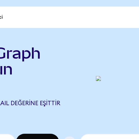
ci
Graph
un
AIL DEĞERINE EŞITTIR