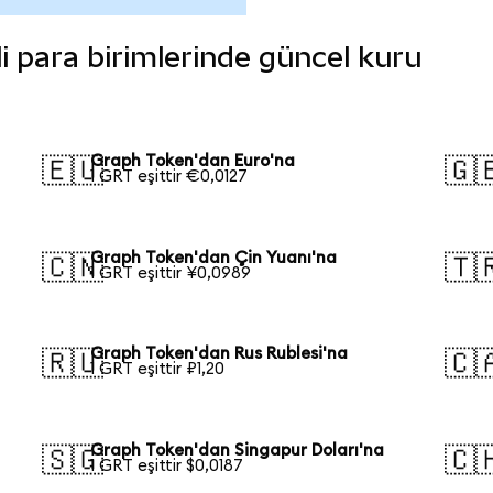
li para birimlerinde güncel kuru
Graph Token'dan Euro'na
🇪🇺
🇬
1 GRT eşittir €0,0127
Graph Token'dan Çin Yuanı'na
🇨🇳
🇹
1 GRT eşittir ¥0,0989
Graph Token'dan Rus Rublesi'na
🇷🇺
🇨
1 GRT eşittir ₽1,20
Graph Token'dan Singapur Doları'na
🇸🇬
🇨
1 GRT eşittir $0,0187