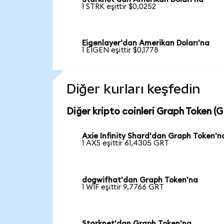
1 STRK eşittir $0,0252
Eigenlayer'dan Amerikan Doları'na
1 EIGEN eşittir $0,1778
Diğer kurları keşfedin
Diğer kripto coinleri Graph Token (G
Axie Infinity Shard'dan Graph Token'n
1 AXS eşittir 61,4305 GRT
dogwifhat'dan Graph Token'na
1 WIF eşittir 9,7766 GRT
Starknet'dan Graph Token'na