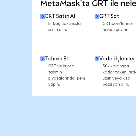
MetaMask'ta GRT ile neler
GRT Satın Al
GRT Sat
Birkaç dokunuşla
GRT coin'lerinizi
satın alın.
nakde çevirin.
Tahmin Et
Vadeli İşlemler
GRT ve kripto
50x kaldıraca
tahmin
kadar token'lard
piyasalarında işlem
uzun veya kısa
yapın.
pozisyon alın.