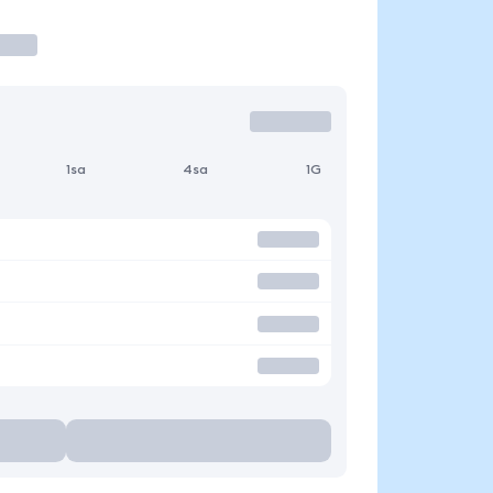
1sa
4sa
1G