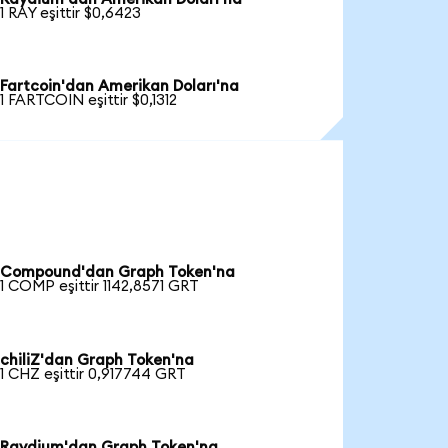
1 RAY eşittir $0,6423
Fartcoin'dan Amerikan Doları'na
1 FARTCOIN eşittir $0,1312
Compound'dan Graph Token'na
1 COMP eşittir 1142,8571 GRT
chiliZ'dan Graph Token'na
1 CHZ eşittir 0,917744 GRT
Raydium'dan Graph Token'na