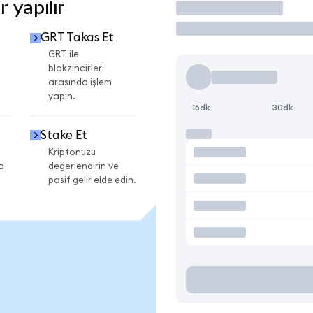
 yapılır
İşlem Yap
GRT Takas Et
GRT ile
blokzincirleri
arasında işlem
yapın.
15dk
30dk
Stake Et
Kriptonuzu
a
değerlendirin ve
pasif gelir elde edin.