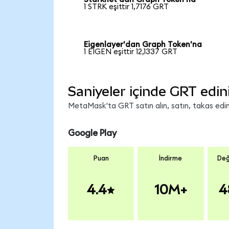
1 STRK eşittir 1,7176 GRT
Eigenlayer'dan Graph Token'na
1 EIGEN eşittir 12,1337 GRT
Saniyeler içinde GRT edin
MetaMask'ta GRT satın alın, satın, takas edin 
Google Play
Puan
İndirme
Değ
4.4
10M+
4