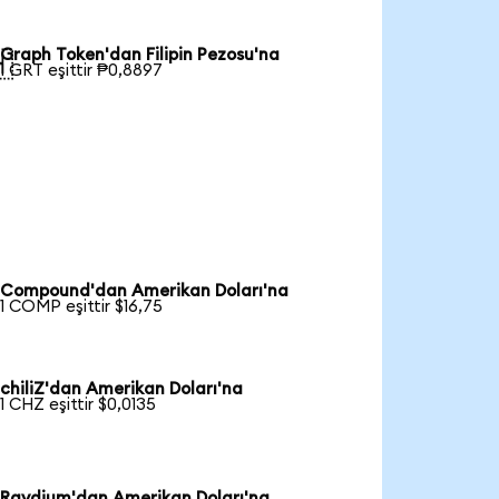
Graph Token'dan Filipin Pezosu'na

1 GRT eşittir ₱0,8897
Compound'dan Amerikan Doları'na
1 COMP eşittir $16,75
chiliZ'dan Amerikan Doları'na
1 CHZ eşittir $0,0135
Raydium'dan Amerikan Doları'na