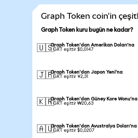
Graph Token coin'in çeşit
Graph Token kuru bugün ne kadar?
Graph Token'dan Amerikan Doları'na
🇺🇸
1 GRT eşittir $0,0147
Graph Token'dan Japon Yeni'na
🇯🇵
1 GRT eşittir ¥2,31
Graph Token'dan Güney Kore Wonu'na
🇰🇷
1 GRT eşittir ₩20,63
Graph Token'dan Avustralya Doları'na
🇦🇺
1 GRT eşittir $0,0207