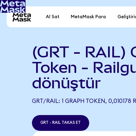
Al Sat
MetaMask Para
Geliştiri
(GRT - RAIL) 
Token - Railg
dönüştür
GRT/RAIL: 1 GRAPH TOKEN, 0,010178 R
GRT - RAIL TAKAS ET