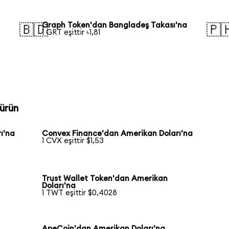
Graph Token'dan Bangladeş Takası'na
🇧🇩
🇵
1 GRT eşittir ৳1,81
ürün
ı'na
Convex Finance'dan Amerikan Doları'na
1 CVX eşittir $1,53
Trust Wallet Token'dan Amerikan
Doları'na
1 TWT eşittir $0,4028
ApeCoin'dan Amerikan Doları'na