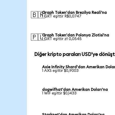
Graph Token'dan Brezilya Reali'na
🇧🇷
1 GRT eşittir R$0,0747
Graph Token'dan Polonya Zlotisi'na
🇵🇱
1 GRT eşittir zł 0,0545
Diğer kripto paraları USD'ye dönüşt
Axie Infinity Shard'dan Amerikan Dolar
1 AXS eşittir $0,9003
dogwifhat'dan Amerikan Doları'na
1 WIF eşittir $0,1433
Starknet'dan Amerikan Doları'na