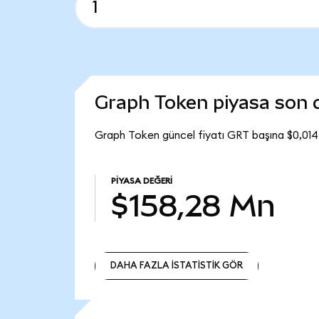
Graph Token piyasa son
Graph Token güncel fiyatı GRT başına $0,014
PIYASA DEĞERI
$158,28 Mn
DAHA FAZLA İSTATİSTİK GÖR
DAHA FAZLA İSTATİSTİK GÖR