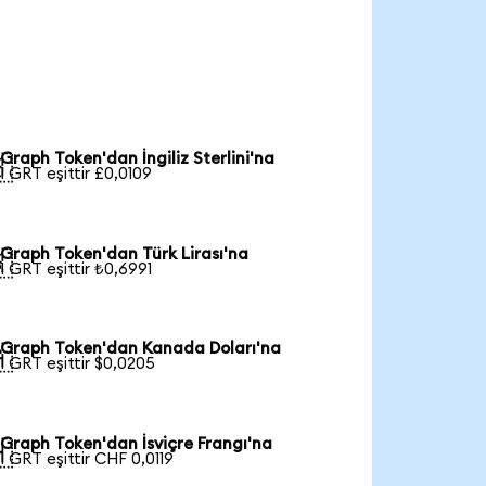
Graph Token'dan İngiliz Sterlini'na

1 GRT eşittir £0,0109
Graph Token'dan Türk Lirası'na

1 GRT eşittir ₺0,6991
Graph Token'dan Kanada Doları'na

1 GRT eşittir $0,0205
Graph Token'dan İsviçre Frangı'na

1 GRT eşittir CHF 0,0119