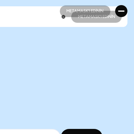
METAMASK'I EDİNİN
METAMASK'I EDİNİN
METAMASK'I EDİNİN
METAMASK'I EDİNİN