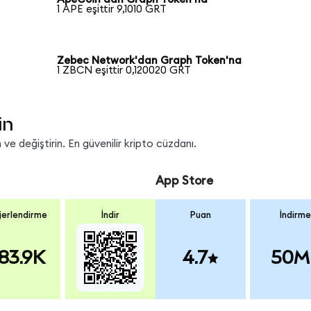
1 APE eşittir 9,1010 GRT
Zebec Network'dan Graph Token'na
1 ZBCN eşittir 0,120020 GRT
in
ve değiştirin. En güvenilir kripto cüzdanı.
App Store
erlendirme
İndir
Puan
İndirme
83.9K
4.7
50M