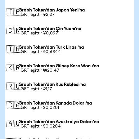
Graph Token'dan Japon Yeni'na
🇯🇵
1 GRT eşittir ¥2,27
Graph Token'dan Çin Yuanı'na
🇨🇳
1 GRT eşittir ¥0,0971
Graph Token'dan Türk Lirası'na
🇹🇷
1 GRT eşittir ₺0,6844
Graph Token'dan Güney Kore Wonu'na
🇰🇷
1 GRT eşittir ₩20,47
Graph Token'dan Rus Rublesi'na
🇷🇺
1 GRT eşittir ₽1,17
Graph Token'dan Kanada Doları'na
🇨🇦
1 GRT eşittir $0,0201
Graph Token'dan Avustralya Doları'na
🇦🇺
1 GRT eşittir $0,0204