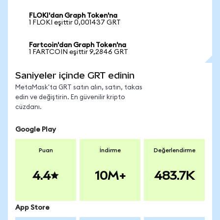
FLOKI'dan Graph Token'na
1 FLOKI eşittir 0,001437 GRT
Fartcoin'dan Graph Token'na
1 FARTCOIN eşittir 9,2846 GRT
Saniyeler içinde GRT edinin
MetaMask'ta GRT satın alın, satın, takas
edin ve değiştirin. En güvenilir kripto
cüzdanı.
Google Play
Puan
İndirme
Değerlendirme
4.4
10M+
483.7K
App Store