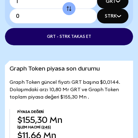
GRT
STRK
GRT - STRK TAKAS ET
Graph Token piyasa son durumu
Graph Token güncel fiyatı GRT başına $0,0144.
Dolaşımdaki arzı 10,80 Mr GRT ve Graph Token
toplam piyasa değeri $155,30 Mn .
PIYASA DEĞERI
$155,30 Mn
İŞLEM HACMI
(24S)
$11,66 Mn