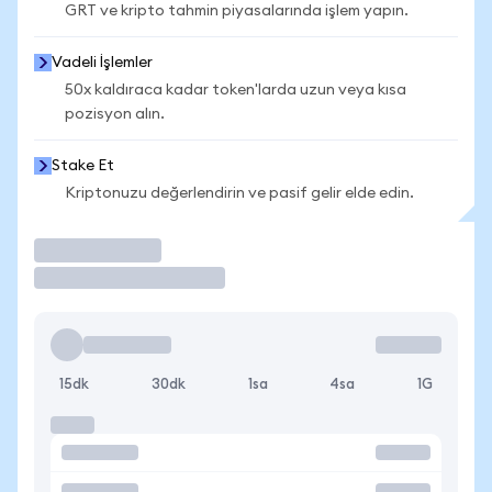
GRT ve kripto tahmin piyasalarında işlem yapın.
Vadeli İşlemler
50x kaldıraca kadar token'larda uzun veya kısa
pozisyon alın.
Stake Et
Kriptonuzu değerlendirin ve pasif gelir elde edin.
İşlem Yap
15dk
30dk
1sa
4sa
1G