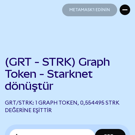
METAMASK'I EDİNİN
METAMASK'I EDİNİN
(GRT - STRK) Graph
Token - Starknet
dönüştür
GRT/STRK: 1 GRAPH TOKEN, 0,554495 STRK
DEĞERINE EŞITTIR