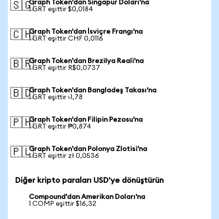
Graph Token'dan Singapur Doları'na
🇸🇬
1 GRT eşittir $0,0184
Graph Token'dan İsviçre Frangı'na
🇨🇭
1 GRT eşittir CHF 0,0116
Graph Token'dan Brezilya Reali'na
🇧🇷
1 GRT eşittir R$0,0737
Graph Token'dan Bangladeş Takası'na
🇧🇩
1 GRT eşittir ৳1,78
Graph Token'dan Filipin Pezosu'na
🇵🇭
1 GRT eşittir ₱0,874
Graph Token'dan Polonya Zlotisi'na
🇵🇱
1 GRT eşittir zł 0,0536
Diğer kripto paraları USD'ye dönüştürün
Compound'dan Amerikan Doları'na
1 COMP eşittir $16,32