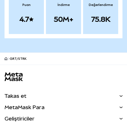
Puan
İndirme
Değerlendirme
4.7
50M+
75.8K
GRT/STRK
MetaMask site alt bilgisi
Takas et
Takas İşlemleri
MetaMask Para
Tahmin Et
YENİ
Kripto Al
Geliştiriciler
Perps
YENİ
MetaMask Kart
Dökümantasyon