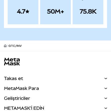
4.7
50M+
75.8K
GTC/INV
MetaMask site alt bilgisi
Takas et
Takas İşlemleri
MetaMask Para
Tahmin Et
YENİ
Kripto Al
Geliştiriciler
Perps
YENİ
MetaMask Kart
Dökümantasyon
METAMASK'İ EDİN
RWA'lar