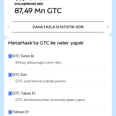
DOLAŞIMDAKI ARZ
87,49 Mn
GTC
DAHA FAZLA İSTATİSTİK GÖR
DAHA FAZLA İSTATİSTİK GÖR
MetaMask'ta GTC ile neler yapılır
GTC Satın Al
Birkaç dokunuşla satın alın.
GTC Sat
GTC coin'lerinizi nakde çevirin.
GTC Takas Et
GTC ile blokzincirleri arasında işlem yapın.
Tahmin Et