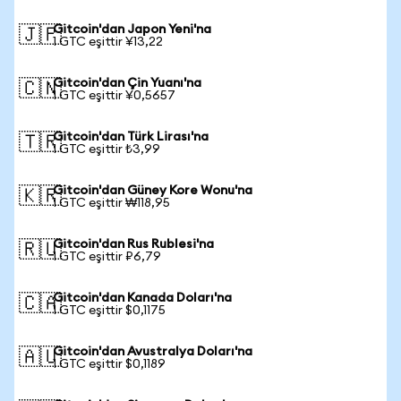
Gitcoin'dan Japon Yeni'na
🇯🇵
1 GTC eşittir ¥13,22
Gitcoin'dan Çin Yuanı'na
🇨🇳
1 GTC eşittir ¥0,5657
Gitcoin'dan Türk Lirası'na
🇹🇷
1 GTC eşittir ₺3,99
Gitcoin'dan Güney Kore Wonu'na
🇰🇷
1 GTC eşittir ₩118,95
Gitcoin'dan Rus Rublesi'na
🇷🇺
1 GTC eşittir ₽6,79
Gitcoin'dan Kanada Doları'na
🇨🇦
1 GTC eşittir $0,1175
Gitcoin'dan Avustralya Doları'na
🇦🇺
1 GTC eşittir $0,1189