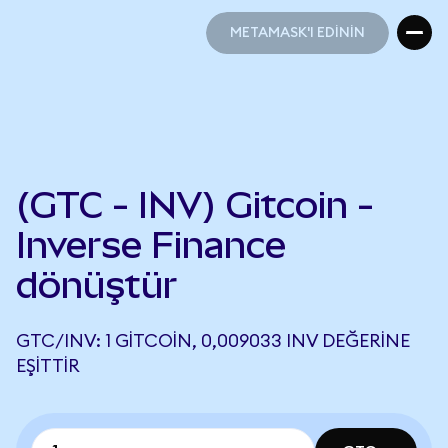
METAMASK'I EDİNİN
METAMASK'I EDİNİN
(GTC - INV) Gitcoin -
Inverse Finance
dönüştür
GTC/INV: 1 GITCOIN, 0,009033 INV DEĞERINE
EŞITTIR