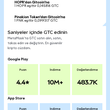
HOPR'dan Gitcoin'na
1 HOPR eşittir 0,145816 GTC
Pinakion Token'dan Gitcoin'na
1 PNK eşittir 0,099317 GTC
Saniyeler içinde GTC edinin
MetaMask'ta GTC satın alın, satın,
takas edin ve değiştirin. En güvenilir
kripto cüzdanı.
Google Play
Puan
İndirme
Değerlendirme
4.4
10M+
483.7K
App Store
Puan
İndirme
Değerlendirme