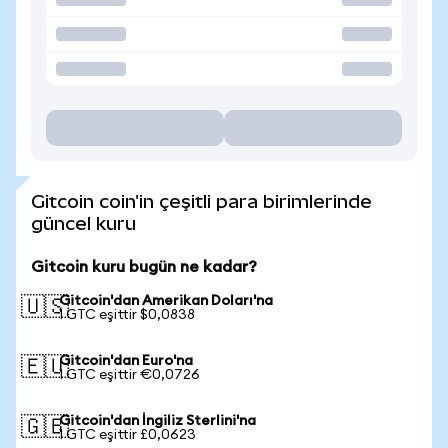
Gitcoin coin'in çeşitli para birimlerinde
güncel kuru
Gitcoin kuru bugün ne kadar?
Gitcoin'dan Amerikan Doları'na
🇺🇸
1 GTC eşittir $0,0838
Gitcoin'dan Euro'na
🇪🇺
1 GTC eşittir €0,0726
Gitcoin'dan İngiliz Sterlini'na
🇬🇧
1 GTC eşittir £0,0623