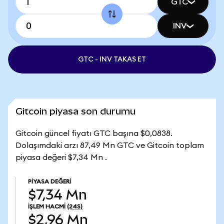
GTC
INV
GTC - INV TAKAS ET
Gitcoin piyasa son durumu
Gitcoin güncel fiyatı GTC başına $0,0838.
Dolaşımdaki arzı 87,49 Mn GTC ve Gitcoin toplam
piyasa değeri $7,34 Mn .
PIYASA DEĞERI
$7,34 Mn
İŞLEM HACMI
(24S)
$2,96 Mn