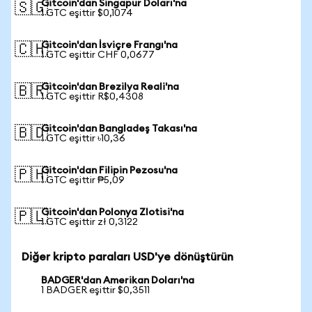
Gitcoin'dan Singapur Doları'na
🇸🇬
1 GTC eşittir $0,1074
Gitcoin'dan İsviçre Frangı'na
🇨🇭
1 GTC eşittir CHF 0,0677
Gitcoin'dan Brezilya Reali'na
🇧🇷
1 GTC eşittir R$0,4308
Gitcoin'dan Bangladeş Takası'na
🇧🇩
1 GTC eşittir ৳10,36
Gitcoin'dan Filipin Pezosu'na
🇵🇭
1 GTC eşittir ₱5,09
Gitcoin'dan Polonya Zlotisi'na
🇵🇱
1 GTC eşittir zł 0,3122
Diğer kripto paraları USD'ye dönüştürün
BADGER'dan Amerikan Doları'na
1 BADGER eşittir $0,3511