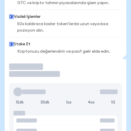
GTC ve kripto tahmin piyasalarında işlem yapın.
Vadeli İşlemler
50x kaldıraca kadar token'larda uzun veya kısa
pozisyon alın.
Stake Et
Kriptonuzu değerlendirin ve pasif gelir elde edin.
İşlem Yap
15dk
30dk
1sa
4sa
1G