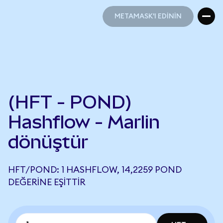
METAMASK'I EDİNİN
METAMASK'I EDİNİN
(HFT - POND)
Hashflow - Marlin
dönüştür
HFT/POND: 1 HASHFLOW, 14,2259 POND
DEĞERINE EŞITTIR