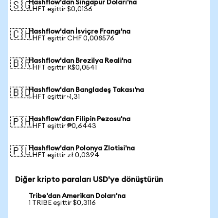
Hashflow'dan Singapur Doları'na
🇸🇬
1 HFT eşittir $0,0136
Hashflow'dan İsviçre Frangı'na
🇨🇭
1 HFT eşittir CHF 0,008576
Hashflow'dan Brezilya Reali'na
🇧🇷
1 HFT eşittir R$0,0541
Hashflow'dan Bangladeş Takası'na
🇧🇩
1 HFT eşittir ৳1,31
Hashflow'dan Filipin Pezosu'na
🇵🇭
1 HFT eşittir ₱0,6443
Hashflow'dan Polonya Zlotisi'na
🇵🇱
1 HFT eşittir zł 0,0394
Diğer kripto paraları USD'ye dönüştürün
Tribe'dan Amerikan Doları'na
1 TRIBE eşittir $0,3116