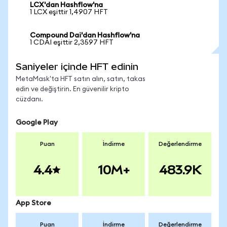
LCX'dan Hashflow'na
1 LCX eşittir 1,4907 HFT
Compound Dai'dan Hashflow'na
1 CDAI eşittir 2,3597 HFT
Saniyeler içinde HFT edinin
MetaMask'ta HFT satın alın, satın, takas
edin ve değiştirin. En güvenilir kripto
cüzdanı.
Google Play
Puan
İndirme
Değerlendirme
4.4
10M+
483.9K
App Store
Puan
İndirme
Değerlendirme