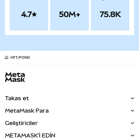
4.7
50M+
75.8K
HFT/POND
MetaMask site alt bilgisi
Takas et
Takas İşlemleri
MetaMask Para
Tahmin Et
YENİ
Kripto Al
Geliştiriciler
Perps
YENİ
MetaMask Kart
Dökümantasyon
METAMASK'İ EDİN
RWA'lar