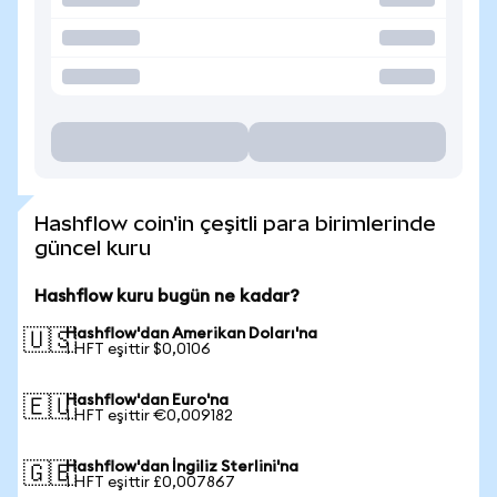
Hashflow coin'in çeşitli para birimlerinde
güncel kuru
Hashflow kuru bugün ne kadar?
Hashflow'dan Amerikan Doları'na
🇺🇸
1 HFT eşittir $0,0106
Hashflow'dan Euro'na
🇪🇺
1 HFT eşittir €0,009182
Hashflow'dan İngiliz Sterlini'na
🇬🇧
1 HFT eşittir £0,007867