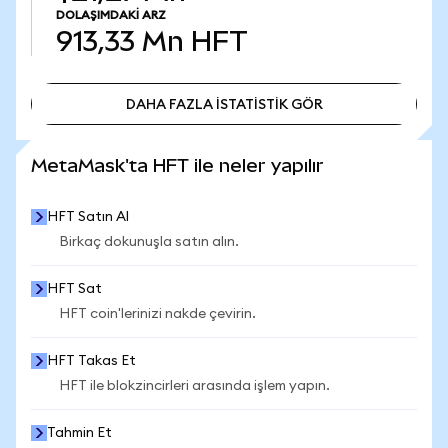
DOLAŞIMDAKI ARZ
913,33 Mn
HFT
DAHA FAZLA İSTATİSTİK GÖR
DAHA FAZLA İSTATİSTİK GÖR
MetaMask'ta HFT ile neler yapılır
HFT Satın Al
Birkaç dokunuşla satın alın.
HFT Sat
HFT coin'lerinizi nakde çevirin.
HFT Takas Et
HFT ile blokzincirleri arasında işlem yapın.
Tahmin Et