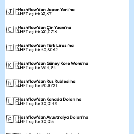
Hashflow'dan Japon Yeni'na
🇯🇵
1 HFT eşittir ¥1,67
Hashflow'dan Çin Yuanı'na
🇨🇳
1 HFT eşittir ¥0,0716
Hashflow'dan Türk Lirası'na
🇹🇷
1 HFT eşittir ₺0,5062
Hashflow'dan Güney Kore Wonu'na
🇰🇷
1 HFT eşittir ₩14,94
Hashflow'dan Rus Rublesi'na
🇷🇺
1 HFT eşittir ₽0,8731
Hashflow'dan Kanada Doları'na
🇨🇦
1 HFT eşittir $0,0148
Hashflow'dan Avustralya Doları'na
🇦🇺
1 HFT eşittir $0,015