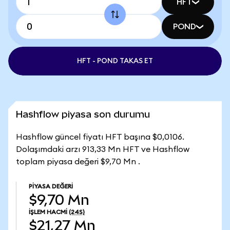
HFT
POND
HFT - POND TAKAS ET
Hashflow piyasa son durumu
Hashflow güncel fiyatı HFT başına $0,0106.
Dolaşımdaki arzı 913,33 Mn HFT ve Hashflow
toplam piyasa değeri $9,70 Mn .
PIYASA DEĞERI
$9,70 Mn
İŞLEM HACMI
(24S)
$21,27 Mn