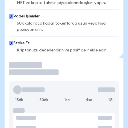
HFT ve kripto tahmin piyasalarında işlem yapın.
Vadeli İşlemler
50x kaldıraca kadar token'larda uzun veya kısa
pozisyon alın.
Stake Et
Kriptonuzu değerlendirin ve pasif gelir elde edin.
İşlem Yap
15dk
30dk
1sa
4sa
1G