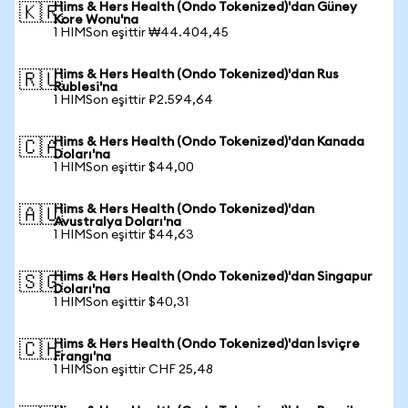
Hims & Hers Health (Ondo Tokenized)'dan Güney
🇰🇷
Kore Wonu'na
1 HIMSon eşittir ₩44.404,45
Hims & Hers Health (Ondo Tokenized)'dan Rus
🇷🇺
Rublesi'na
1 HIMSon eşittir ₽2.594,64
Hims & Hers Health (Ondo Tokenized)'dan Kanada
🇨🇦
Doları'na
1 HIMSon eşittir $44,00
Hims & Hers Health (Ondo Tokenized)'dan
🇦🇺
Avustralya Doları'na
1 HIMSon eşittir $44,63
Hims & Hers Health (Ondo Tokenized)'dan Singapur
🇸🇬
Doları'na
1 HIMSon eşittir $40,31
Hims & Hers Health (Ondo Tokenized)'dan İsviçre
🇨🇭
Frangı'na
1 HIMSon eşittir CHF 25,48