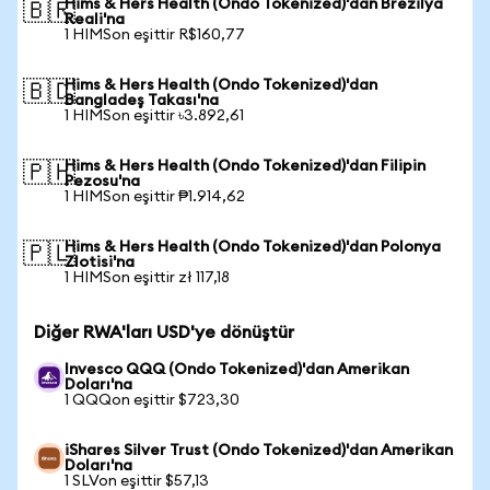
Hims & Hers Health (Ondo Tokenized)'dan Brezilya
🇧🇷
Reali'na
1 HIMSon eşittir R$160,77
Hims & Hers Health (Ondo Tokenized)'dan
🇧🇩
Bangladeş Takası'na
1 HIMSon eşittir ৳3.892,61
Hims & Hers Health (Ondo Tokenized)'dan Filipin
🇵🇭
Pezosu'na
1 HIMSon eşittir ₱1.914,62
Hims & Hers Health (Ondo Tokenized)'dan Polonya
🇵🇱
Zlotisi'na
1 HIMSon eşittir zł 117,18
Diğer RWA'ları USD'ye dönüştür
Invesco QQQ (Ondo Tokenized)'dan Amerikan
Doları'na
1 QQQon eşittir $723,30
iShares Silver Trust (Ondo Tokenized)'dan Amerikan
Doları'na
1 SLVon eşittir $57,13