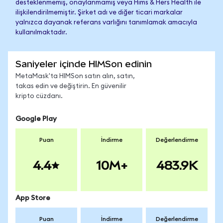
desteklenmemiş, onaylanmamış veya Hims & Hers Health ile
ilişkilendirilmemiştir. Şirket adı ve diğer ticari markalar
yalnızca dayanak referans varlığını tanımlamak amacıyla
kullanılmaktadır.
Saniyeler içinde HIMSon edinin
MetaMask'ta HIMSon satın alın, satın,
takas edin ve değiştirin. En güvenilir
kripto cüzdanı.
Google Play
Puan
İndirme
Değerlendirme
4.4
10M+
483.9K
App Store
Puan
İndirme
Değerlendirme