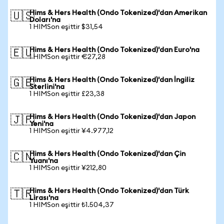
Hims & Hers Health (Ondo Tokenized)'dan Amerikan
🇺🇸
Doları'na
1 HIMSon eşittir $31,54
Hims & Hers Health (Ondo Tokenized)'dan Euro'na
🇪🇺
1 HIMSon eşittir €27,28
Hims & Hers Health (Ondo Tokenized)'dan İngiliz
🇬🇧
Sterlini'na
1 HIMSon eşittir £23,38
Hims & Hers Health (Ondo Tokenized)'dan Japon
🇯🇵
Yeni'na
1 HIMSon eşittir ¥4.977,12
Hims & Hers Health (Ondo Tokenized)'dan Çin
🇨🇳
Yuanı'na
1 HIMSon eşittir ¥212,80
Hims & Hers Health (Ondo Tokenized)'dan Türk
🇹🇷
Lirası'na
1 HIMSon eşittir ₺1.504,37