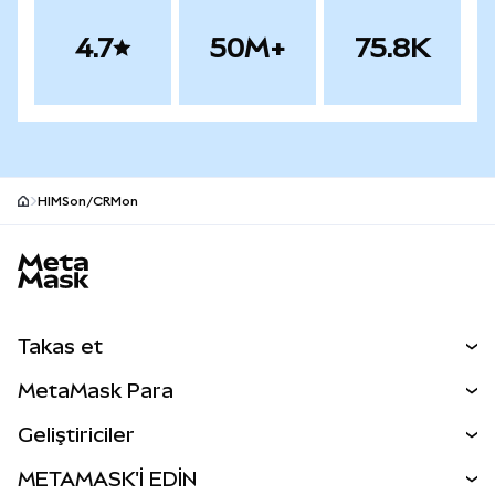
4.7
50M+
75.8K
HIMSon/CRMon
MetaMask site alt bilgisi
Takas et
Takas İşlemleri
MetaMask Para
Tahmin Et
YENİ
Kripto Al
Geliştiriciler
Perps
YENİ
MetaMask Kart
Dökümantasyon
METAMASK'İ EDİN
RWA'lar
mUSD
YENİ