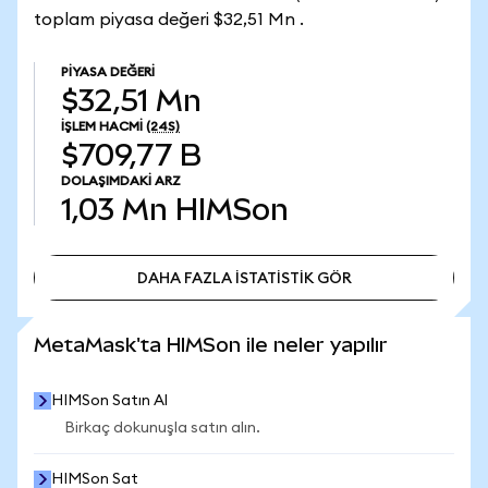
toplam piyasa değeri $32,51 Mn .
PIYASA DEĞERI
$32,51 Mn
İŞLEM HACMI
(24S)
$709,77 B
DOLAŞIMDAKI ARZ
1,03 Mn
HIMSon
DAHA FAZLA İSTATİSTİK GÖR
DAHA FAZLA İSTATİSTİK GÖR
MetaMask'ta HIMSon ile neler yapılır
HIMSon Satın Al
Birkaç dokunuşla satın alın.
HIMSon Sat