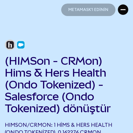
METAMASK'I EDİNİN
METAMASK'I EDİNİN
(HIMSon - CRMon)
Hims & Hers Health
(Ondo Tokenized) -
Salesforce (Ondo
Tokenized) dönüştür
HIMSON/CRMON: 1 HIMS & HERS HEALTH
(ONDO TOKENIZED), 0,162276 CRMON