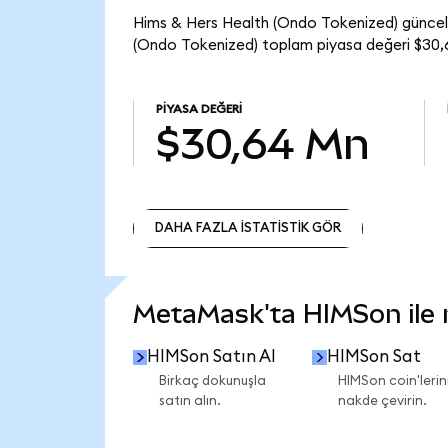
Hims & Hers Health (Ondo Tokenized) güncel 
(Ondo Tokenized) toplam piyasa değeri $30,
PIYASA DEĞERI
$30,64 Mn
DAHA FAZLA İSTATİSTİK GÖR
DAHA FAZLA İSTATİSTİK GÖR
MetaMask'ta HIMSon ile ne
HIMSon Satın Al
HIMSon Sat
Birkaç dokunuşla
HIMSon coin'lerini
satın alın.
nakde çevirin.