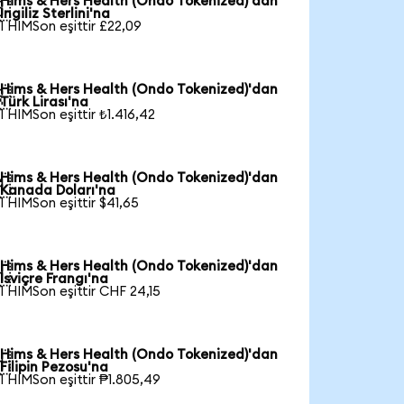
Hims & Hers Health (Ondo Tokenized)'dan

İngiliz Sterlini'na
1 HIMSon eşittir £22,09
Hims & Hers Health (Ondo Tokenized)'dan

Türk Lirası'na
1 HIMSon eşittir ₺1.416,42
Hims & Hers Health (Ondo Tokenized)'dan

Kanada Doları'na
1 HIMSon eşittir $41,65
Hims & Hers Health (Ondo Tokenized)'dan

İsviçre Frangı'na
1 HIMSon eşittir CHF 24,15
Hims & Hers Health (Ondo Tokenized)'dan

Filipin Pezosu'na
1 HIMSon eşittir ₱1.805,49