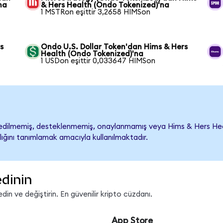
na
& Hers Health (Ondo Tokenized)'na
1 MSTRon eşittir 3,2658 HIMSon
s
Ondo U.S. Dollar Token'dan Hims & Hers
Health (Ondo Tokenized)'na
1 USDon eşittir 0,033647 HIMSon
dilmemiş, desteklenmemiş, onaylanmamış veya Hims & Hers Health il
lığını tanımlamak amacıyla kullanılmaktadır.
edinin
in ve değiştirin. En güvenilir kripto cüzdanı.
App Store