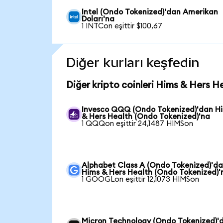
Intel (Ondo Tokenized)'dan Amerikan
Doları'na
1 INTCon eşittir $100,67
Diğer kurları keşfedin
Diğer kripto coinleri Hims & Hers H
Invesco QQQ (Ondo Tokenized)'dan H
& Hers Health (Ondo Tokenized)'na
1 QQQon eşittir 24,1487 HIMSon
Alphabet Class A (Ondo Tokenized)'d
Hims & Hers Health (Ondo Tokenized)'
1 GOOGLon eşittir 12,1073 HIMSon
Micron Technology (Ondo Tokenized)'