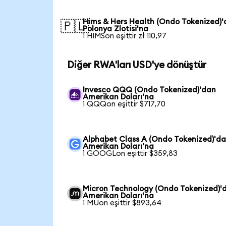
Hims & Hers Health (Ondo Tokenized)
🇵🇱
Polonya Zlotisi'na
1 HIMSon eşittir zł 110,97
Diğer RWA'ları USD'ye dönüştür
Invesco QQQ (Ondo Tokenized)'dan
Amerikan Doları'na
1 QQQon eşittir $717,70
Alphabet Class A (Ondo Tokenized)'d
Amerikan Doları'na
1 GOOGLon eşittir $359,83
Micron Technology (Ondo Tokenized)'
Amerikan Doları'na
1 MUon eşittir $893,64