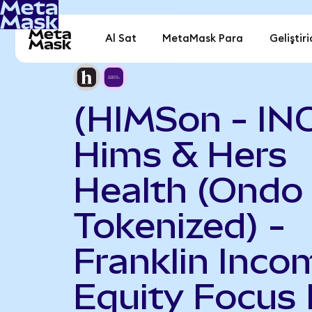
Al Sat
MetaMask Para
Geliştiri
(HIMSon - IN
Hims & Hers
Health (Ondo
Tokenized) -
Franklin Inco
Equity Focus