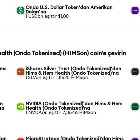
Ondo U.S. Dollar Token'dan Amerikan
Doları'na
1 USDon eşittir $1,00
ealth (Ondo Tokenized) (HIMSon) coin'e çevirin
ims
iShares Silver Trust (Ondo Tokenized)'dan
Hims & Hers Health (Ondo Tokenized)'na
1 SLVon eşittir 1,8620 HIMSon
an
NVIDIA (Ondo Tokenized)'dan Hims & Hers
na
Health (Ondo Tokenized)'na
1 NVDAon eşittir 7,3846 HIMSon
dan
MicroStrategy (Ondo Tokenized)'dan Hims