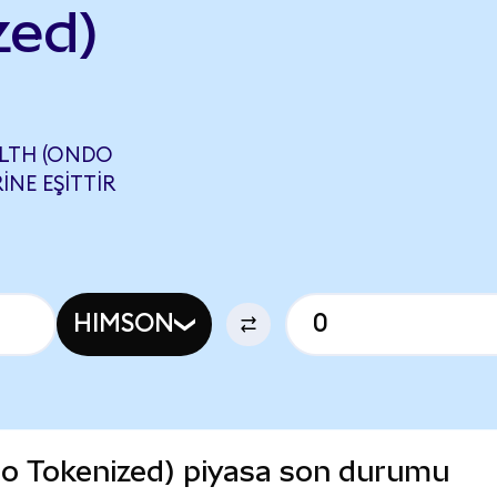
zed)
ALTH (ONDO
INE EŞITTIR
HIMSON
o Tokenized) piyasa son durumu