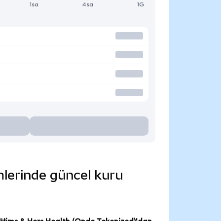
1sa
4sa
1G
mlerinde güncel kuru