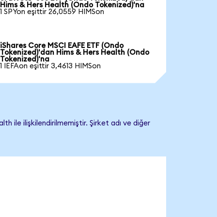
Hims & Hers Health (Ondo Tokenized)'na
1 SPYon eşittir 26,0559 HIMSon
iShares Core MSCI EAFE ETF (Ondo
Tokenized)'dan Hims & Hers Health (Ondo
Tokenized)'na
1 IEFAon eşittir 3,4613 HIMSon
e ilişkilendirilmemiştir. Şirket adı ve diğer