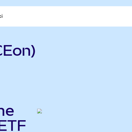
ci
CEon)
me
 ETF