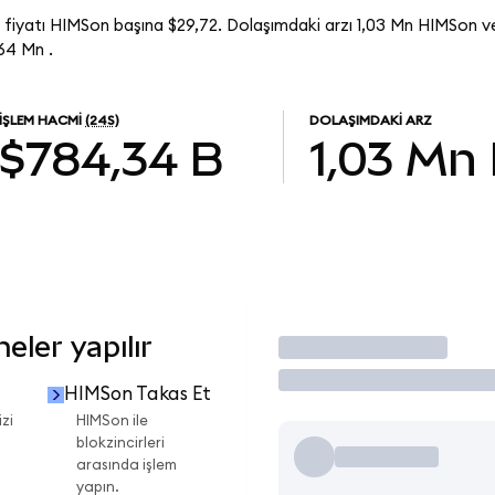
fiyatı HIMSon başına $29,72. Dolaşımdaki arzı 1,03 Mn HIMSon v
64 Mn .
İŞLEM HACMI
(24S)
DOLAŞIMDAKI ARZ
$784,34 B
1,03 Mn
ler yapılır
İşlem Yap
HIMSon Takas Et
zi
HIMSon ile
blokzincirleri
arasında işlem
yapın.