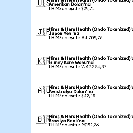
Hims & Hers Health (Ondo Tokenized)
🇺🇸
Amerikan Doları'na
1 HIMSon eşittir $29,72
Hims & Hers Health (Ondo Tokenized)
🇯🇵
Japon Yeni'na
1 HIMSon eşittir ¥4.709,78
Hims & Hers Health (Ondo Tokenized)
🇰🇷
Güney Kore Wonu'na
1 HIMSon eşittir ₩42.294,37
Hims & Hers Health (Ondo Tokenized)
🇦🇺
Avustralya Doları'na
1 HIMSon eşittir $42,28
Hims & Hers Health (Ondo Tokenized)
🇧🇷
Brezilya Reali'na
1 HIMSon eşittir R$152,26