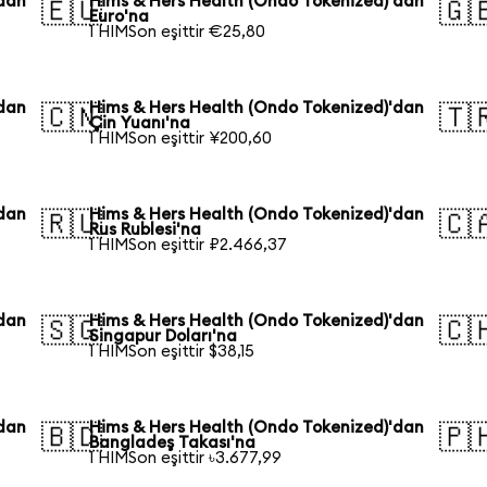
'dan
Hims & Hers Health (Ondo Tokenized)'dan
🇪🇺
🇬
Euro'na
1 HIMSon eşittir €25,80
'dan
Hims & Hers Health (Ondo Tokenized)'dan
🇨🇳
🇹
Çin Yuanı'na
1 HIMSon eşittir ¥200,60
'dan
Hims & Hers Health (Ondo Tokenized)'dan
🇷🇺
🇨
Rus Rublesi'na
1 HIMSon eşittir ₽2.466,37
'dan
Hims & Hers Health (Ondo Tokenized)'dan
🇸🇬
🇨
Singapur Doları'na
1 HIMSon eşittir $38,15
'dan
Hims & Hers Health (Ondo Tokenized)'dan
🇧🇩
🇵
Bangladeş Takası'na
1 HIMSon eşittir ৳3.677,99