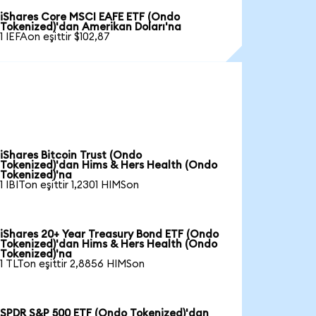
iShares Core MSCI EAFE ETF (Ondo
Tokenized)'dan Amerikan Doları'na
1 IEFAon eşittir $102,87
iShares Bitcoin Trust (Ondo
Tokenized)'dan Hims & Hers Health (Ondo
Tokenized)'na
1 IBITon eşittir 1,2301 HIMSon
iShares 20+ Year Treasury Bond ETF (Ondo
Tokenized)'dan Hims & Hers Health (Ondo
Tokenized)'na
1 TLTon eşittir 2,8856 HIMSon
SPDR S&P 500 ETF (Ondo Tokenized)'dan