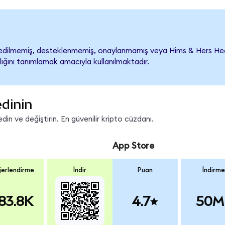
dilmemiş, desteklenmemiş, onaylanmamış veya Hims & Hers Health il
lığını tanımlamak amacıyla kullanılmaktadır.
edinin
in ve değiştirin. En güvenilir kripto cüzdanı.
App Store
erlendirme
İndir
Puan
İndirme
83.8K
4.7
50M