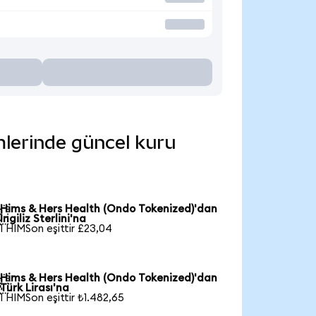
mlerinde güncel kuru
Hims & Hers Health (Ondo Tokenized)'dan

İngiliz Sterlini'na
1 HIMSon eşittir £23,04
Hims & Hers Health (Ondo Tokenized)'dan

Türk Lirası'na
1 HIMSon eşittir ₺1.482,65