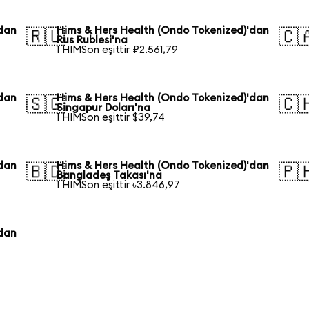
'dan
Hims & Hers Health (Ondo Tokenized)'dan
🇷🇺
🇨
Rus Rublesi'na
1 HIMSon eşittir ₽2.561,79
'dan
Hims & Hers Health (Ondo Tokenized)'dan
🇸🇬
🇨
Singapur Doları'na
1 HIMSon eşittir $39,74
'dan
Hims & Hers Health (Ondo Tokenized)'dan
🇧🇩
🇵
Bangladeş Takası'na
1 HIMSon eşittir ৳3.846,97
'dan