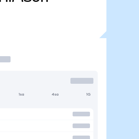
1sa
4sa
1G