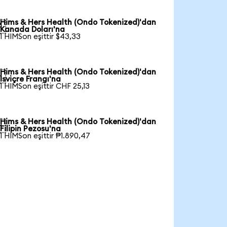
Hims & Hers Health (Ondo Tokenized)'dan

Kanada Doları'na
1 HIMSon eşittir $43,33
Hims & Hers Health (Ondo Tokenized)'dan

İsviçre Frangı'na
1 HIMSon eşittir CHF 25,13
Hims & Hers Health (Ondo Tokenized)'dan

Filipin Pezosu'na
1 HIMSon eşittir ₱1.890,47