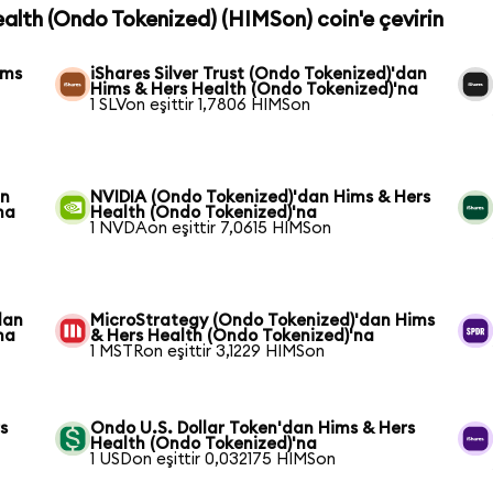
ealth (Ondo Tokenized) (HIMSon) coin'e çevirin
ims
iShares Silver Trust (Ondo Tokenized)'dan
Hims & Hers Health (Ondo Tokenized)'na
1 SLVon eşittir 1,7806 HIMSon
an
NVIDIA (Ondo Tokenized)'dan Hims & Hers
na
Health (Ondo Tokenized)'na
1 NVDAon eşittir 7,0615 HIMSon
dan
MicroStrategy (Ondo Tokenized)'dan Hims
na
& Hers Health (Ondo Tokenized)'na
1 MSTRon eşittir 3,1229 HIMSon
s
Ondo U.S. Dollar Token'dan Hims & Hers
Health (Ondo Tokenized)'na
1 USDon eşittir 0,032175 HIMSon