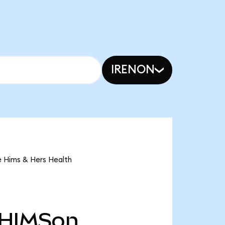
IRENON
e Hims & Hers Health
HIMSon