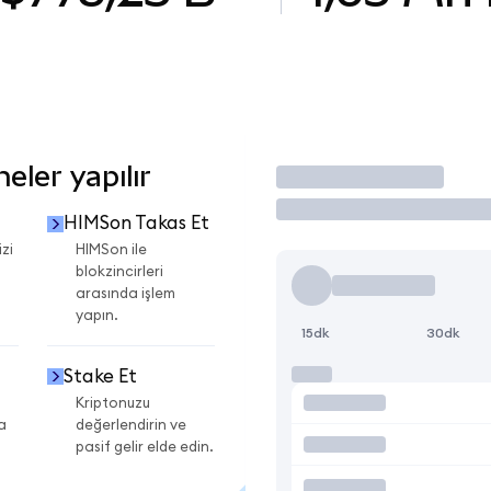
ler yapılır
İşlem Yap
HIMSon Takas Et
zi
HIMSon ile
blokzincirleri
arasında işlem
yapın.
15dk
30dk
Stake Et
Kriptonuzu
a
değerlendirin ve
pasif gelir elde edin.