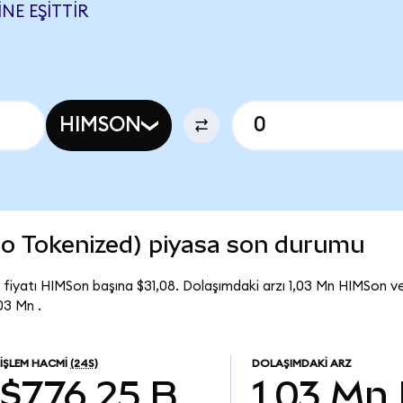
NE EŞITTIR
HIMSON
o Tokenized) piyasa son durumu
fiyatı HIMSon başına $31,08. Dolaşımdaki arzı 1,03 Mn HIMSon v
03 Mn .
İŞLEM HACMI
(24S)
DOLAŞIMDAKI ARZ
$776,25 B
1,03 Mn