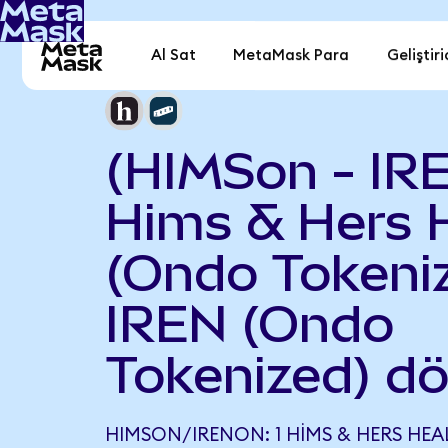
Al Sat
MetaMask Para
Geliştiri
(HIMSon - IR
Hims & Hers 
(Ondo Tokeniz
IREN (Ondo
Tokenized) d
HIMSON/IRENON: 1 HIMS & HERS HE