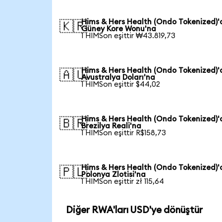
Hims & Hers Health (Ondo Tokenized)
🇰🇷
Güney Kore Wonu'na
1 HIMSon eşittir ₩43.819,73
Hims & Hers Health (Ondo Tokenized)
🇦🇺
Avustralya Doları'na
1 HIMSon eşittir $44,02
Hims & Hers Health (Ondo Tokenized)
🇧🇷
Brezilya Reali'na
1 HIMSon eşittir R$158,73
Hims & Hers Health (Ondo Tokenized)
🇵🇱
Polonya Zlotisi'na
1 HIMSon eşittir zł 115,64
Diğer RWA'ları USD'ye dönüştür