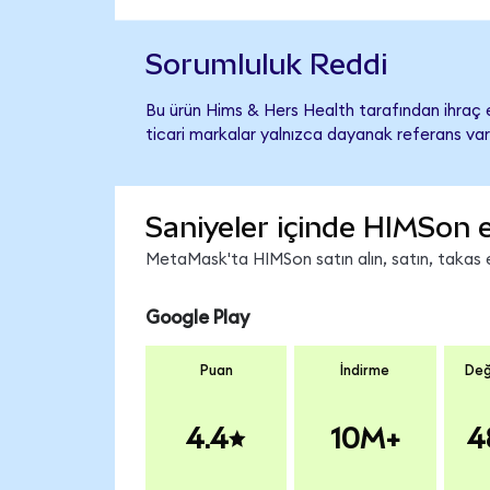
Sorumluluk Reddi
Bu ürün Hims & Hers Health tarafından ihraç e
ticari markalar yalnızca dayanak referans var
Saniyeler içinde HIMSon 
MetaMask'ta HIMSon satın alın, satın, takas ed
Google Play
Puan
İndirme
Değ
4.4
10M+
4