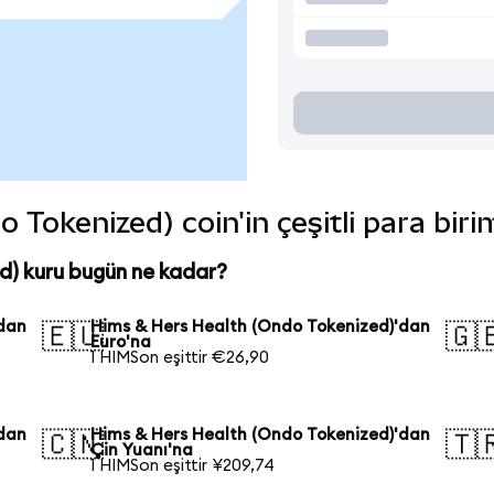
Tokenized) coin'in çeşitli para biri
d) kuru bugün ne kadar?
'dan
Hims & Hers Health (Ondo Tokenized)'dan
🇪🇺
🇬
Euro'na
1 HIMSon eşittir €26,90
'dan
Hims & Hers Health (Ondo Tokenized)'dan
🇨🇳
🇹
Çin Yuanı'na
1 HIMSon eşittir ¥209,74