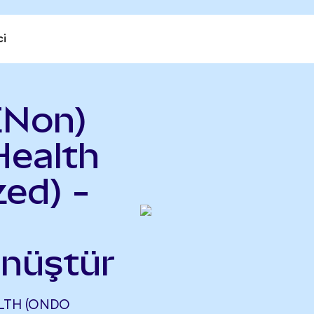
ci
ENon)
Health
ed) -
önüştür
ALTH (ONDO