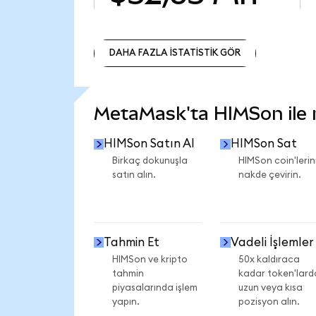
DAHA FAZLA İSTATİSTİK GÖR
DAHA FAZLA İSTATİSTİK GÖR
MetaMask'ta HIMSon ile ne
HIMSon Satın Al
HIMSon Sat
Birkaç dokunuşla
HIMSon coin'lerini
satın alın.
nakde çevirin.
Tahmin Et
Vadeli İşlemler
HIMSon ve kripto
50x kaldıraca
tahmin
kadar token'lard
piyasalarında işlem
uzun veya kısa
yapın.
pozisyon alın.