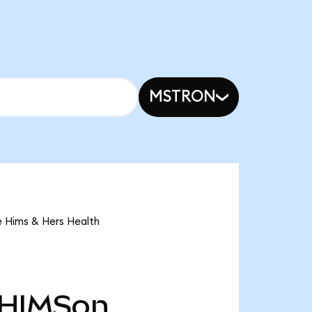
MSTRON
e Hims & Hers Health
HIMSon