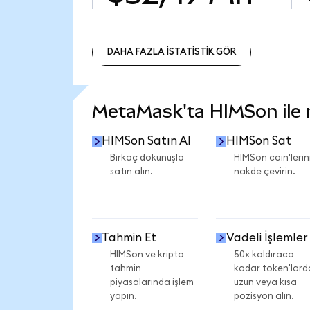
DAHA FAZLA İSTATİSTİK GÖR
DAHA FAZLA İSTATİSTİK GÖR
MetaMask'ta HIMSon ile ne
HIMSon Satın Al
HIMSon Sat
Birkaç dokunuşla
HIMSon coin'lerini
satın alın.
nakde çevirin.
Tahmin Et
Vadeli İşlemler
HIMSon ve kripto
50x kaldıraca
tahmin
kadar token'lard
piyasalarında işlem
uzun veya kısa
yapın.
pozisyon alın.