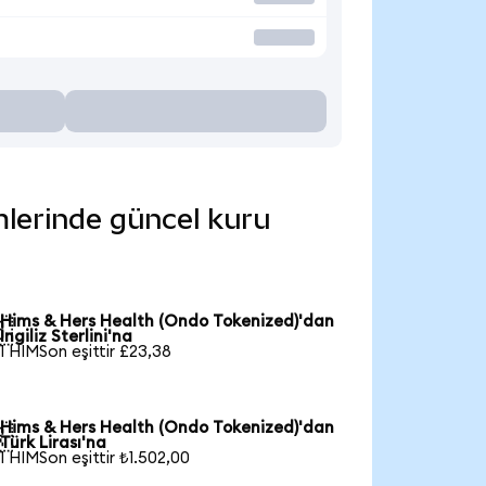
mlerinde güncel kuru
Hims & Hers Health (Ondo Tokenized)'dan

İngiliz Sterlini'na
1 HIMSon eşittir £23,38
Hims & Hers Health (Ondo Tokenized)'dan

Türk Lirası'na
1 HIMSon eşittir ₺1.502,00