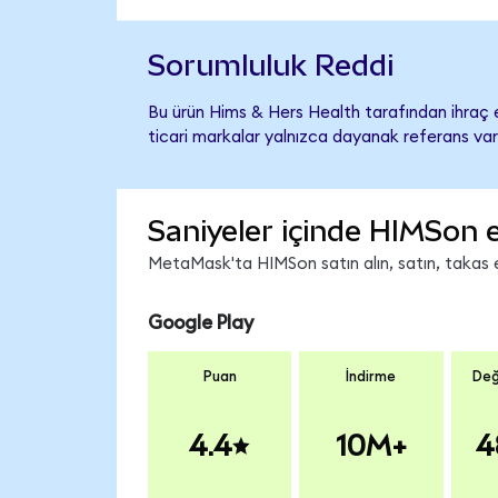
Sorumluluk Reddi
Bu ürün Hims & Hers Health tarafından ihraç e
ticari markalar yalnızca dayanak referans var
Saniyeler içinde HIMSon 
MetaMask'ta HIMSon satın alın, satın, takas ed
Google Play
Puan
İndirme
Değ
4.4
10M+
4