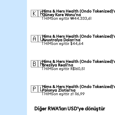
Hims & Hers Health (Ondo Tokenized)
🇰🇷
Güney Kore Wonu'na
1 HIMSon eşittir ₩44.333,61
Hims & Hers Health (Ondo Tokenized)
🇦🇺
Avustralya Doları'na
1 HIMSon eşittir $44,64
Hims & Hers Health (Ondo Tokenized)
🇧🇷
Brezilya Reali'na
1 HIMSon eşittir R$160,51
Hims & Hers Health (Ondo Tokenized)
🇵🇱
Polonya Zlotisi'na
1 HIMSon eşittir zł 116,99
Diğer RWA'ları USD'ye dönüştür