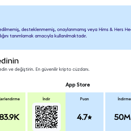
dilmemiş, desteklenmemiş, onaylanmamış veya Hims & Hers Health il
lığını tanımlamak amacıyla kullanılmaktadır.
edinin
in ve değiştirin. En güvenilir kripto cüzdanı.
App Store
erlendirme
İndir
Puan
İndirme
83.9K
4.7
50M