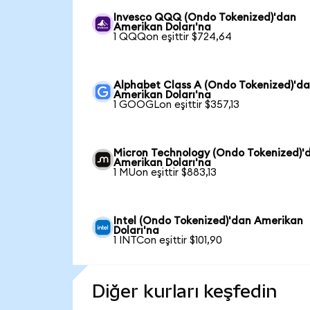
Invesco QQQ (Ondo Tokenized)'dan
Amerikan Doları'na
1 QQQon eşittir $724,64
Alphabet Class A (Ondo Tokenized)'d
Amerikan Doları'na
1 GOOGLon eşittir $357,13
Micron Technology (Ondo Tokenized)'
Amerikan Doları'na
1 MUon eşittir $883,13
Intel (Ondo Tokenized)'dan Amerikan
Doları'na
1 INTCon eşittir $101,90
Diğer kurları keşfedin