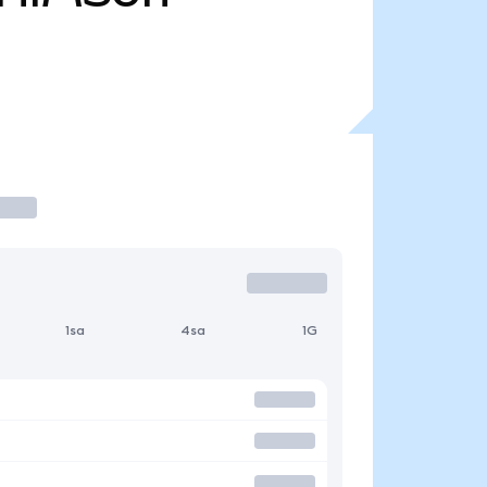
1sa
4sa
1G