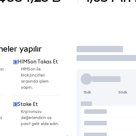
ler yapılır
İşlem Yap
HIMSon Takas Et
zi
HIMSon ile
blokzincirleri
arasında işlem
yapın.
15dk
30dk
Stake Et
Kriptonuzu
a
değerlendirin ve
pasif gelir elde edin.