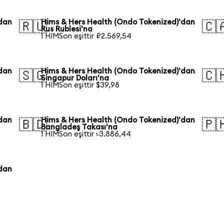
'dan
Hims & Hers Health (Ondo Tokenized)'dan
🇷🇺
🇨
Rus Rublesi'na
1 HIMSon eşittir ₽2.569,54
'dan
Hims & Hers Health (Ondo Tokenized)'dan
🇸🇬
🇨
Singapur Doları'na
1 HIMSon eşittir $39,98
'dan
Hims & Hers Health (Ondo Tokenized)'dan
🇧🇩
🇵
Bangladeş Takası'na
1 HIMSon eşittir ৳3.886,44
'dan