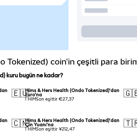
Tokenized) coin'in çeşitli para biri
d) kuru bugün ne kadar?
'dan
Hims & Hers Health (Ondo Tokenized)'dan
🇪🇺
🇬
Euro'na
1 HIMSon eşittir €27,37
'dan
Hims & Hers Health (Ondo Tokenized)'dan
🇨🇳
🇹
Çin Yuanı'na
1 HIMSon eşittir ¥212,47