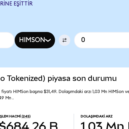
INE EŞITTIR
HIMSON
o Tokenized) piyasa son durumu
fiyatı HIMSon başına $31,49. Dolaşımdaki arzı 1,03 Mn HIMSon v
49 Mn .
İŞLEM HACMI
(24S)
DOLAŞIMDAKI ARZ
$684,26 B
1,03 Mn