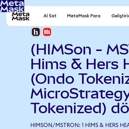
Al Sat
MetaMask Para
Geliştiri
(HIMSon - M
Hims & Hers 
(Ondo Tokeniz
MicroStrateg
Tokenized) d
HIMSON/MSTRON: 1 HIMS & HERS HE