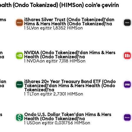
ealth (Ondo Tokenized) (HIMSon) coin'e çevirin
ims
iShares Silver Trust (Ondo Tokenized)'dan
Hims & Hers Health (Ondo Tokenized)'na
1 SLVon eşittir 1,8352 HIMSon
an
NVIDIA (Ondo Tokenized)'dan Hims & Hers
na
Health (Ondo Tokenized)'na
1 NVDAon eşittir 7,1118 HIMSon
dan
iShares 20+ Year Treasury Bond ETF (Ondo
na
Tokenized)'dan Hims & Hers Health (Ondo
Tokenized)'na
1 TLTon eşittir 2,7301 HIMSon
s
Ondo U.S. Dollar Token'dan Hims & Hers
Health (Ondo Tokenized)'na
1 USDon eşittir 0,031756 HIMSon