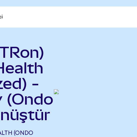
ci
STRon)
Health
ed) -
y (Ondo
önüştür
ALTH (ONDO