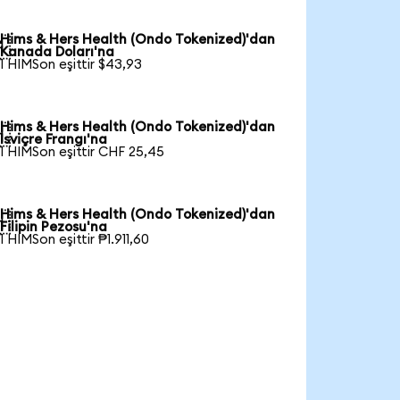
Hims & Hers Health (Ondo Tokenized)'dan

Kanada Doları'na
1 HIMSon eşittir $43,93
Hims & Hers Health (Ondo Tokenized)'dan

İsviçre Frangı'na
1 HIMSon eşittir CHF 25,45
Hims & Hers Health (Ondo Tokenized)'dan

Filipin Pezosu'na
1 HIMSon eşittir ₱1.911,60