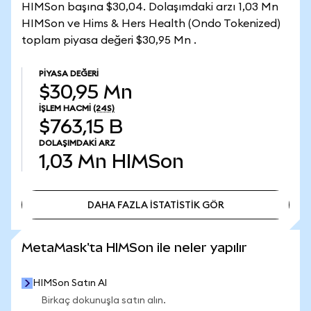
HIMSon başına $30,04. Dolaşımdaki arzı 1,03 Mn
HIMSon ve Hims & Hers Health (Ondo Tokenized)
toplam piyasa değeri $30,95 Mn .
PIYASA DEĞERI
$30,95 Mn
İŞLEM HACMI
(24S)
$763,15 B
DOLAŞIMDAKI ARZ
1,03 Mn
HIMSon
DAHA FAZLA İSTATİSTİK GÖR
DAHA FAZLA İSTATİSTİK GÖR
MetaMask'ta HIMSon ile neler yapılır
HIMSon Satın Al
Birkaç dokunuşla satın alın.