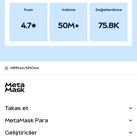
Puan
İndirme
Değerlendirme
4.7
50M+
75.8K
HIMSon/SMCIon
MetaMask site alt bilgisi
Takas et
Takas İşlemleri
MetaMask Para
Tahmin Et
YENİ
Kripto Al
Geliştiriciler
Perps
YENİ