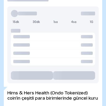
15dk
30dk
1sa
4sa
1G
Hims & Hers Health (Ondo Tokenized)
coin'in çeşitli para birimlerinde güncel kuru