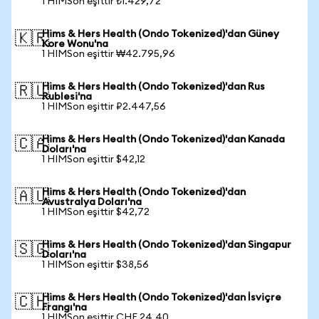
1 HIMSon eşittir ₺1.429,72
Hims & Hers Health (Ondo Tokenized)'dan Güney
🇰🇷
Kore Wonu'na
1 HIMSon eşittir ₩42.795,96
Hims & Hers Health (Ondo Tokenized)'dan Rus
🇷🇺
Rublesi'na
1 HIMSon eşittir ₽2.447,56
Hims & Hers Health (Ondo Tokenized)'dan Kanada
🇨🇦
Doları'na
1 HIMSon eşittir $42,12
Hims & Hers Health (Ondo Tokenized)'dan
🇦🇺
Avustralya Doları'na
1 HIMSon eşittir $42,72
Hims & Hers Health (Ondo Tokenized)'dan Singapur
🇸🇬
Doları'na
1 HIMSon eşittir $38,56
Hims & Hers Health (Ondo Tokenized)'dan İsviçre
🇨🇭
Frangı'na
1 HIMSon eşittir CHF 24,40