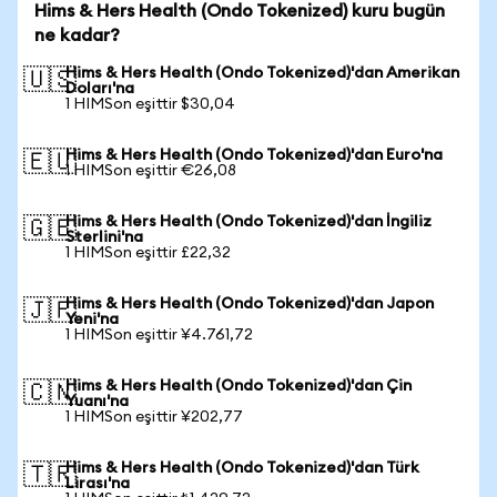
Hims & Hers Health (Ondo Tokenized) kuru bugün
ne kadar?
Hims & Hers Health (Ondo Tokenized)'dan Amerikan
🇺🇸
Doları'na
1 HIMSon eşittir $30,04
Hims & Hers Health (Ondo Tokenized)'dan Euro'na
🇪🇺
1 HIMSon eşittir €26,08
Hims & Hers Health (Ondo Tokenized)'dan İngiliz
🇬🇧
Sterlini'na
1 HIMSon eşittir £22,32
Hims & Hers Health (Ondo Tokenized)'dan Japon
🇯🇵
Yeni'na
1 HIMSon eşittir ¥4.761,72
Hims & Hers Health (Ondo Tokenized)'dan Çin
🇨🇳
Yuanı'na
1 HIMSon eşittir ¥202,77
Hims & Hers Health (Ondo Tokenized)'dan Türk
🇹🇷
Lirası'na