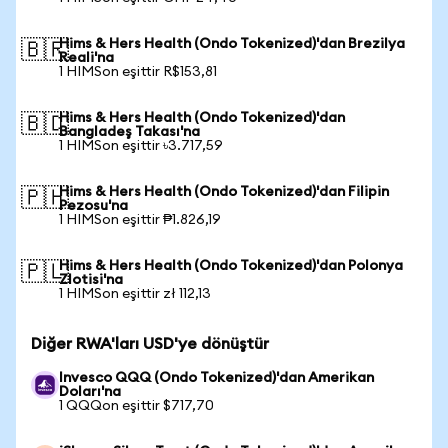
Hims & Hers Health (Ondo Tokenized)'dan Brezilya
🇧🇷
Reali'na
1 HIMSon eşittir R$153,81
Hims & Hers Health (Ondo Tokenized)'dan
🇧🇩
Bangladeş Takası'na
1 HIMSon eşittir ৳3.717,59
Hims & Hers Health (Ondo Tokenized)'dan Filipin
🇵🇭
Pezosu'na
1 HIMSon eşittir ₱1.826,19
Hims & Hers Health (Ondo Tokenized)'dan Polonya
🇵🇱
Zlotisi'na
1 HIMSon eşittir zł 112,13
Diğer RWA'ları USD'ye dönüştür
Invesco QQQ (Ondo Tokenized)'dan Amerikan
Doları'na
1 QQQon eşittir $717,70