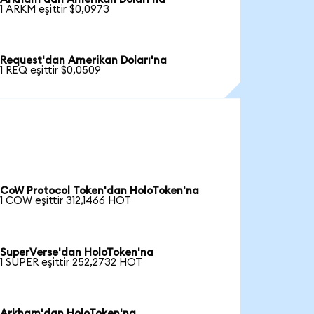
1 ARKM eşittir $0,0973
Request'dan Amerikan Doları'na
1 REQ eşittir $0,0509
CoW Protocol Token'dan HoloToken'na
1 COW eşittir 312,1466 HOT
SuperVerse'dan HoloToken'na
1 SUPER eşittir 252,2732 HOT
Arkham'dan HoloToken'na