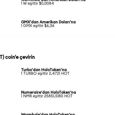
1 W eşittir $0,0084
GMX'dan Amerikan Doları'na
1 GMX eşittir $6,36
) coin'e çevirin
Turbo'dan HoloToken'na
1 TURBO eşittir 2,4721 HOT
Numeraire'dan HoloToken'na
1 NMR eşittir 25851,5180 HOT
Wormhole'dan HoloToken'na