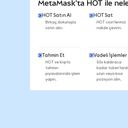
MetaMask'ta HOT ile neler
HOT Satın Al
HOT Sat
Birkaç dokunuşla
HOT coin'lerinizi
satın alın.
nakde çevirin.
Tahmin Et
Vadeli İşlemler
HOT ve kripto
50x kaldıraca
tahmin
kadar token'lard
piyasalarında işlem
uzun veya kısa
yapın.
pozisyon alın.