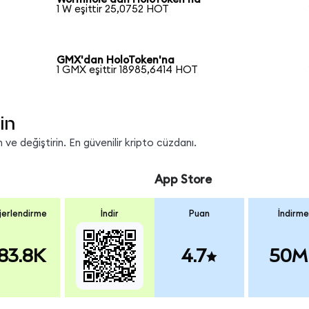
1 W eşittir 25,0752 HOT
GMX'dan HoloToken'na
1 GMX eşittir 18985,6414 HOT
in
ve değiştirin. En güvenilir kripto cüzdanı.
App Store
erlendirme
İndir
Puan
İndirme
83.8K
4.7
50M