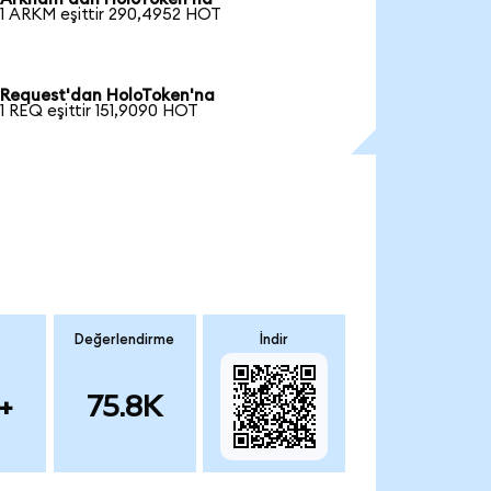
1 ARKM eşittir 290,4952 HOT
Request'dan HoloToken'na
1 REQ eşittir 151,9090 HOT
Değerlendirme
İndir
+
75.8K