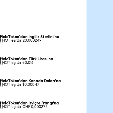
HoloToken'dan İngiliz Sterlini'na

1 HOT eşittir £0,000249
HoloToken'dan Türk Lirası'na

1 HOT eşittir ₺0,016
HoloToken'dan Kanada Doları'na

1 HOT eşittir $0,00047
HoloToken'dan İsviçre Frangı'na

1 HOT eşittir CHF 0,000272