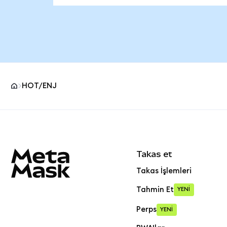
HOT/ENJ
MetaMask site alt bilgisi
Takas et
Takas İşlemleri
Tahmin Et
YENİ
Perps
YENİ