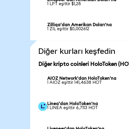
1 LPT eşittir $1,28
Zilliqa'dan Amerikan Doları'na
1 ZIL eşittir $0,002612
Diğer kurları keşfedin
Diğer kripto coinleri HoloToken (HOT
AIOZ Network'dan HoloToken'na
1 AIOZ eşittir 141,4638 HOT
Linea'dan HoloToken'na
1 LINEA eşittir 6,7113 HOT
Livepeer'dan HoloToken'na