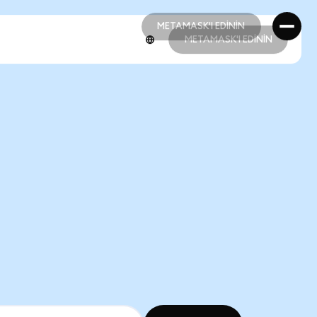
METAMASK'I EDİNİN
METAMASK'I EDİNİN
METAMASK'I EDİNİN
METAMASK'I EDİNİN