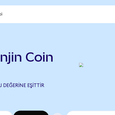
ci
njin Coin
 DEĞERINE EŞITTIR