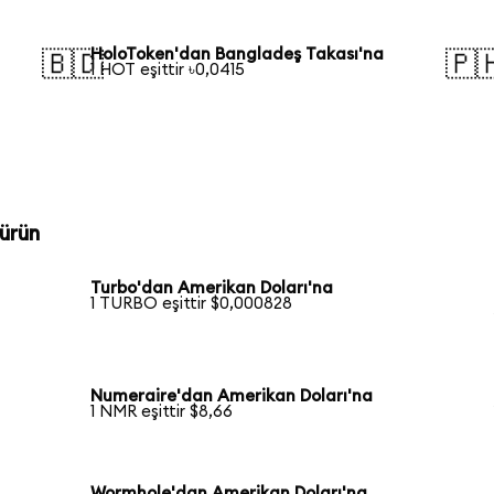
HoloToken'dan Bangladeş Takası'na
🇧🇩
🇵
1 HOT eşittir ৳0,0415
ürün
Turbo'dan Amerikan Doları'na
1 TURBO eşittir $0,000828
Numeraire'dan Amerikan Doları'na
1 NMR eşittir $8,66
Wormhole'dan Amerikan Doları'na