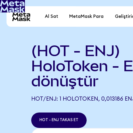
Al Sat
MetaMask Para
Geliştiri
(HOT - ENJ)
HoloToken - E
dönüştür
HOT/ENJ: 1 HOLOTOKEN, 0,013186 ENJ
HOT - ENJ TAKAS ET