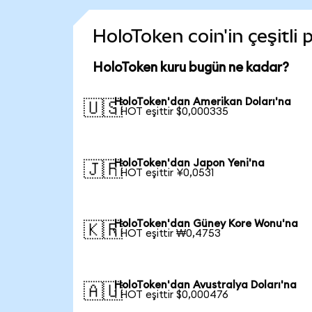
HoloToken coin'in çeşitli
HoloToken kuru bugün ne kadar?
HoloToken'dan Amerikan Doları'na
🇺🇸
1 HOT eşittir $0,000335
HoloToken'dan Japon Yeni'na
🇯🇵
1 HOT eşittir ¥0,0531
HoloToken'dan Güney Kore Wonu'na
🇰🇷
1 HOT eşittir ₩0,4753
HoloToken'dan Avustralya Doları'na
🇦🇺
1 HOT eşittir $0,000476