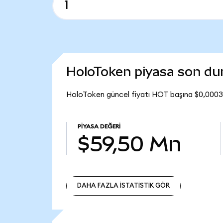
HoloToken piyasa son d
HoloToken güncel fiyatı HOT başına $0,0003
PIYASA DEĞERI
$59,50 Mn
DAHA FAZLA İSTATİSTİK GÖR
DAHA FAZLA İSTATİSTİK GÖR