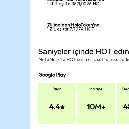
1 LPT eşittir 3821,0096 HOT
Zilliqa'dan HoloToken'na
1 ZIL eşittir 7,7974 HOT
Saniyeler içinde HOT edin
MetaMask'ta HOT satın alın, satın, takas edin 
Google Play
Puan
İndirme
Değ
4.4
10M+
4