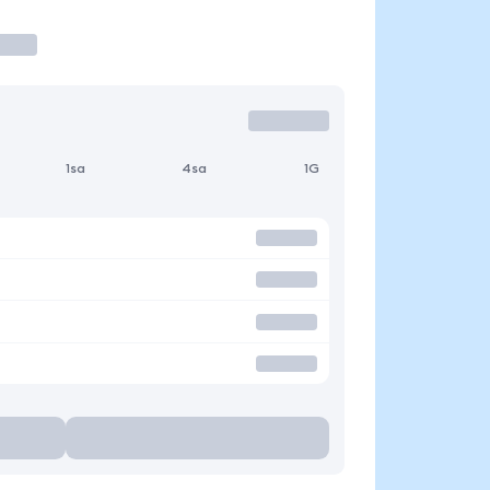
1sa
4sa
1G