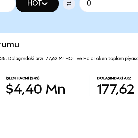
HOT
urumu
35. Dolaşımdaki arzı 177,62 Mr HOT ve HoloToken toplam piyasa
İŞLEM HACMI
(24S)
DOLAŞIMDAKI ARZ
$4,40 Mn
177,62