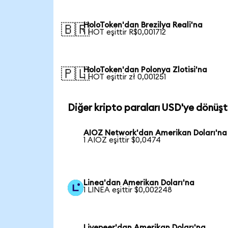
HoloToken'dan Brezilya Reali'na
🇧🇷
1 HOT eşittir R$0,001712
HoloToken'dan Polonya Zlotisi'na
🇵🇱
1 HOT eşittir zł 0,001251
Diğer kripto paraları USD'ye dönüşt
AIOZ Network'dan Amerikan Doları'na
1 AIOZ eşittir $0,0474
Linea'dan Amerikan Doları'na
1 LINEA eşittir $0,002248
Livepeer'dan Amerikan Doları'na