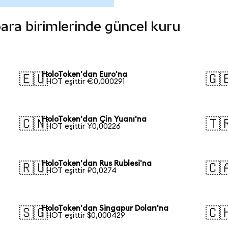
 para birimlerinde güncel kuru
HoloToken'dan Euro'na
🇪🇺
🇬
1 HOT eşittir €0,000291
HoloToken'dan Çin Yuanı'na
🇨🇳
🇹
1 HOT eşittir ¥0,00226
HoloToken'dan Rus Rublesi'na
🇷🇺
🇨
1 HOT eşittir ₽0,0274
HoloToken'dan Singapur Doları'na
🇸🇬
🇨
1 HOT eşittir $0,000429