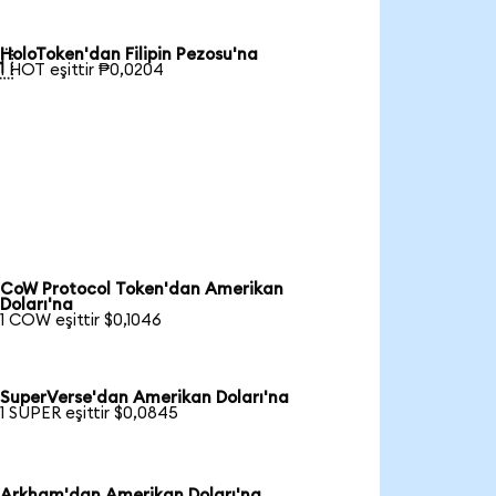
HoloToken'dan Filipin Pezosu'na

1 HOT eşittir ₱0,0204
CoW Protocol Token'dan Amerikan
Doları'na
1 COW eşittir $0,1046
SuperVerse'dan Amerikan Doları'na
1 SUPER eşittir $0,0845
Arkham'dan Amerikan Doları'na