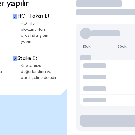
 yapılır
İşlem Yap
HOT Takas Et
HOT ile
blokzincirleri
arasında işlem
yapın.
15dk
30dk
Stake Et
Kriptonuzu
a
değerlendirin ve
pasif gelir elde edin.