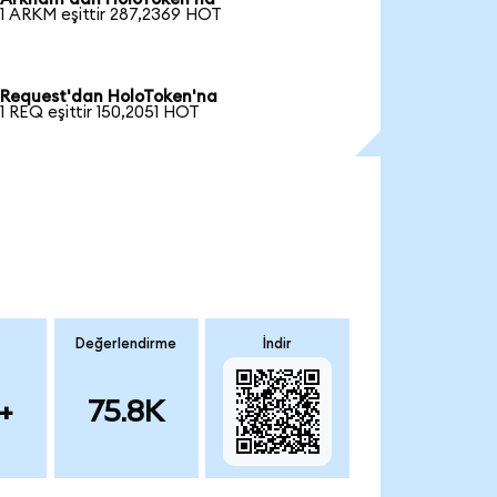
1 ARKM eşittir 287,2369 HOT
Request'dan HoloToken'na
1 REQ eşittir 150,2051 HOT
Değerlendirme
İndir
+
75.8K