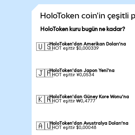
HoloToken coin'in çeşitli
HoloToken kuru bugün ne kadar?
HoloToken'dan Amerikan Doları'na
🇺🇸
1 HOT eşittir $0,000339
HoloToken'dan Japon Yeni'na
🇯🇵
1 HOT eşittir ¥0,0534
HoloToken'dan Güney Kore Wonu'na
🇰🇷
1 HOT eşittir ₩0,4777
HoloToken'dan Avustralya Doları'na
🇦🇺
1 HOT eşittir $0,00048