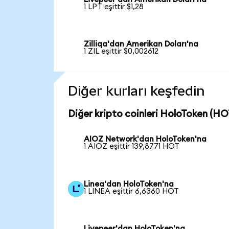
1 LPT eşittir $1,28
Zilliqa'dan Amerikan Doları'na
1 ZIL eşittir $0,002612
Diğer kurları keşfedin
Diğer kripto coinleri HoloToken (HOT
AIOZ Network'dan HoloToken'na
1 AIOZ eşittir 139,8771 HOT
Linea'dan HoloToken'na
1 LINEA eşittir 6,6360 HOT
Livepeer'dan HoloToken'na