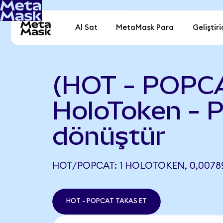
Al Sat
MetaMask Para
Geliştiri
(HOT - POPC
HoloToken - 
dönüştür
HOT/POPCAT: 1 HOLOTOKEN, 0,00789
HOT - POPCAT TAKAS ET