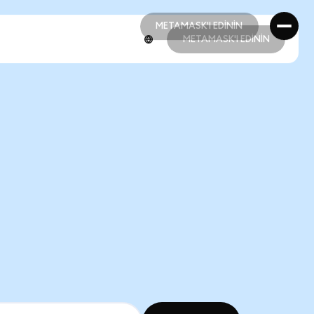
METAMASK'I EDİNİN
METAMASK'I EDİNİN
METAMASK'I EDİNİN
METAMASK'I EDİNİN