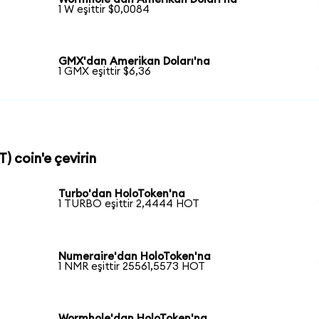
1 W eşittir $0,0084
GMX'dan Amerikan Doları'na
1 GMX eşittir $6,36
) coin'e çevirin
Turbo'dan HoloToken'na
1 TURBO eşittir 2,4444 HOT
Numeraire'dan HoloToken'na
1 NMR eşittir 25561,5573 HOT
Wormhole'dan HoloToken'na