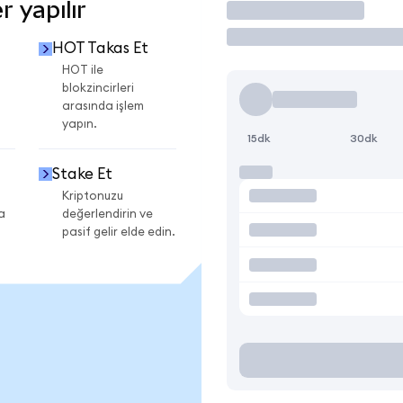
 yapılır
İşlem Yap
HOT Takas Et
HOT ile
blokzincirleri
arasında işlem
yapın.
15dk
30dk
Stake Et
Kriptonuzu
a
değerlendirin ve
pasif gelir elde edin.