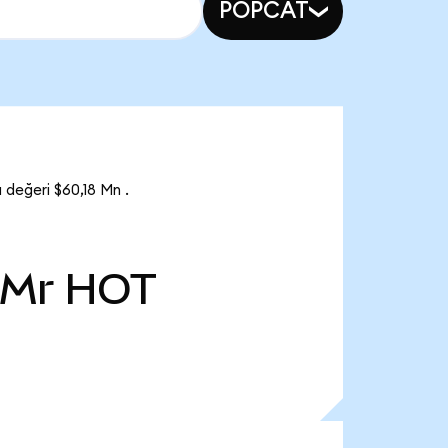
POPCAT
değeri $60,18 Mn .
 Mr
HOT