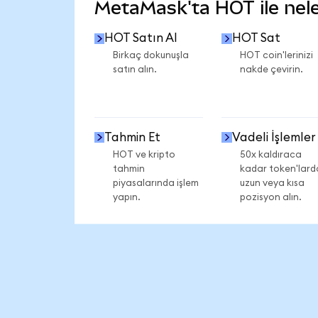
MetaMask'ta HOT ile neler
HOT Satın Al
HOT Sat
Birkaç dokunuşla
HOT coin'lerinizi
satın alın.
nakde çevirin.
Tahmin Et
Vadeli İşlemler
HOT ve kripto
50x kaldıraca
tahmin
kadar token'lard
piyasalarında işlem
uzun veya kısa
yapın.
pozisyon alın.