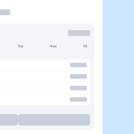
1sa
4sa
1G