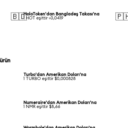
HoloToken'dan Bangladeş Takası'na
🇧🇩
🇵
1 HOT eşittir ৳0,0419
ürün
Turbo'dan Amerikan Doları'na
1 TURBO eşittir $0,000828
Numeraire'dan Amerikan Doları'na
1 NMR eşittir $8,66
Wormhole'dan Amerikan Doları'na