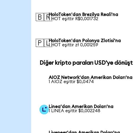
HoloToken'dan Brezilya Reali'na
🇧🇷
1 HOT eşittir R$0,001732
HoloToken'dan Polonya Zlotisi'na
🇵🇱
1 HOT eşittir zł 0,001259
Diğer kripto paraları USD'ye dönüşt
AIOZ Network'dan Amerikan Doları'na
1 AIOZ eşittir $0,0474
Linea'dan Amerikan Doları'na
1 LINEA eşittir $0,002248
Livepeer'dan Amerikan Doları'na