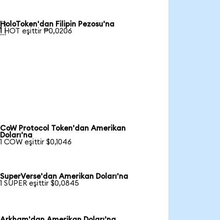
HoloToken'dan Filipin Pezosu'na

1 HOT eşittir ₱0,0206
CoW Protocol Token'dan Amerikan
Doları'na
1 COW eşittir $0,1046
SuperVerse'dan Amerikan Doları'na
1 SUPER eşittir $0,0845
Arkham'dan Amerikan Doları'na