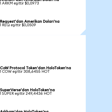
1 ARKM eşittir $0,0973
Request'dan Amerikan Doları'na
1 REQ eşittir $0,0509
CoW Protocol Token'dan HoloToken'na
1 COW eşittir 308,6455 HOT
SuperVerse'dan HoloToken'na
1 SUPER eşittir 249,4436 HOT
Arkham'dan HoloToken'na