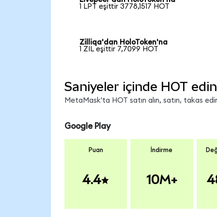
1 LPT eşittir 3778,1517 HOT
Zilliqa'dan HoloToken'na
1 ZIL eşittir 7,7099 HOT
Saniyeler içinde HOT edin
MetaMask'ta HOT satın alın, satın, takas edin 
Google Play
Puan
İndirme
Değ
4.4
10M+
4