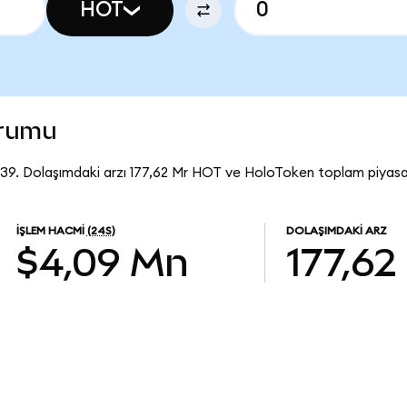
HOT
urumu
9. Dolaşımdaki arzı 177,62 Mr HOT ve HoloToken toplam piyasa 
İŞLEM HACMI
(24S)
DOLAŞIMDAKI ARZ
$4,09 Mn
177,62