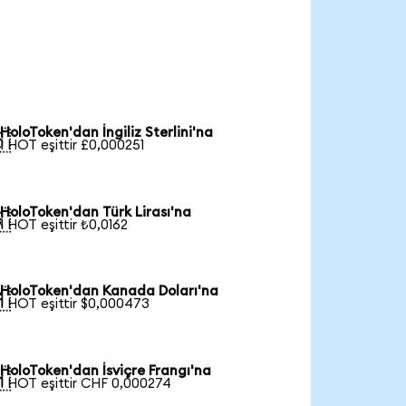
HoloToken'dan İngiliz Sterlini'na

1 HOT eşittir £0,000251
HoloToken'dan Türk Lirası'na

1 HOT eşittir ₺0,0162
HoloToken'dan Kanada Doları'na

1 HOT eşittir $0,000473
HoloToken'dan İsviçre Frangı'na

1 HOT eşittir CHF 0,000274