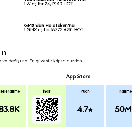
1 W eşittir 24,7940 HOT
GMX'dan HoloToken'na
1 GMX eşittir 18772,6910 HOT
in
ve değiştirin. En güvenilir kripto cüzdanı.
App Store
erlendirme
İndir
Puan
İndirme
83.8K
4.7
50M