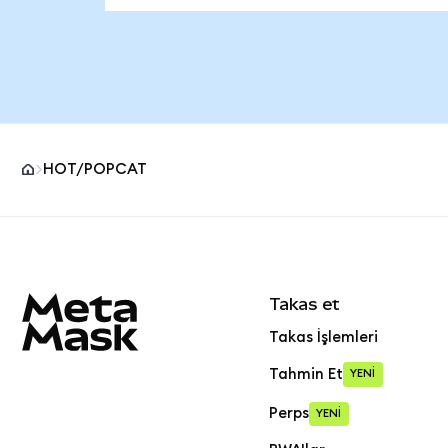
HOT/POPCAT
MetaMask site alt bilgisi
Takas et
Takas İşlemleri
Tahmin Et
YENİ
Perps
YENİ