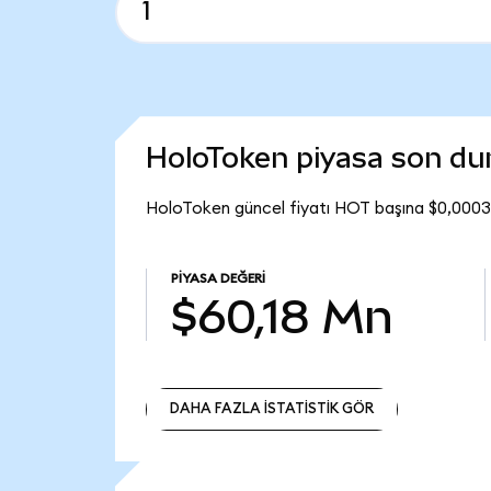
HoloToken piyasa son d
HoloToken güncel fiyatı HOT başına $0,00033
PIYASA DEĞERI
$60,18 Mn
DAHA FAZLA İSTATİSTİK GÖR
DAHA FAZLA İSTATİSTİK GÖR