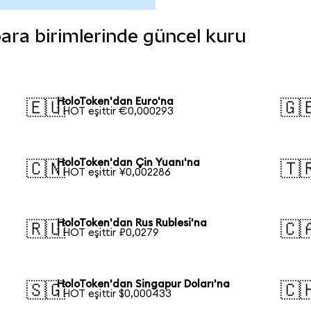
 para birimlerinde güncel kuru
HoloToken'dan Euro'na
🇪🇺
🇬
1 HOT eşittir €0,000293
HoloToken'dan Çin Yuanı'na
🇨🇳
🇹
1 HOT eşittir ¥0,002286
HoloToken'dan Rus Rublesi'na
🇷🇺
🇨
1 HOT eşittir ₽0,0279
HoloToken'dan Singapur Doları'na
🇸🇬
🇨
1 HOT eşittir $0,000433