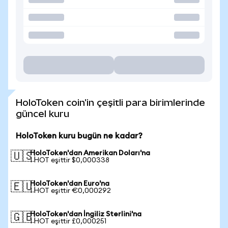
HoloToken coin'in çeşitli para birimlerinde
güncel kuru
HoloToken kuru bugün ne kadar?
HoloToken'dan Amerikan Doları'na
🇺🇸
1 HOT eşittir $0,000338
HoloToken'dan Euro'na
🇪🇺
1 HOT eşittir €0,000292
HoloToken'dan İngiliz Sterlini'na
🇬🇧
1 HOT eşittir £0,000251