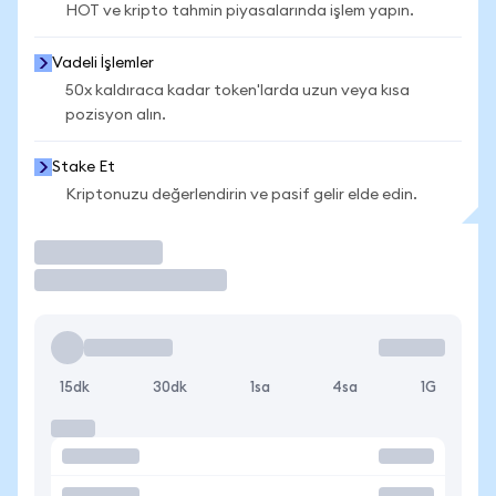
HOT ve kripto tahmin piyasalarında işlem yapın.
Vadeli İşlemler
50x kaldıraca kadar token'larda uzun veya kısa
pozisyon alın.
Stake Et
Kriptonuzu değerlendirin ve pasif gelir elde edin.
İşlem Yap
15dk
30dk
1sa
4sa
1G