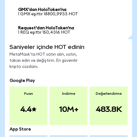
GMX'dan HoloToken'na
1 GMX eşittir 18800,9933 HOT
Request'dan HoloToken'na
1 REQ eşittir 150,4316 HOT
Saniyeler içinde HOT edinin
MetaMask'ta HOT satın alın, satın,
takas edin ve değiştirin. En güvenilir
kripto cüzdanı.
Google Play
Puan
İndirme
Değerlendirme
4.4
10M+
483.8K
App Store