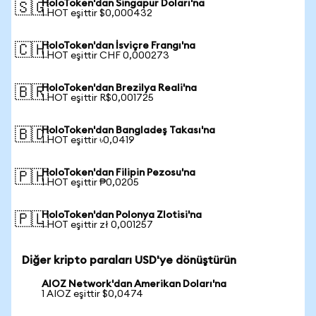
HoloToken'dan Singapur Doları'na
🇸🇬
1 HOT eşittir $0,000432
HoloToken'dan İsviçre Frangı'na
🇨🇭
1 HOT eşittir CHF 0,000273
HoloToken'dan Brezilya Reali'na
🇧🇷
1 HOT eşittir R$0,001725
HoloToken'dan Bangladeş Takası'na
🇧🇩
1 HOT eşittir ৳0,0419
HoloToken'dan Filipin Pezosu'na
🇵🇭
1 HOT eşittir ₱0,0205
HoloToken'dan Polonya Zlotisi'na
🇵🇱
1 HOT eşittir zł 0,001257
Diğer kripto paraları USD'ye dönüştürün
AIOZ Network'dan Amerikan Doları'na
1 AIOZ eşittir $0,0474