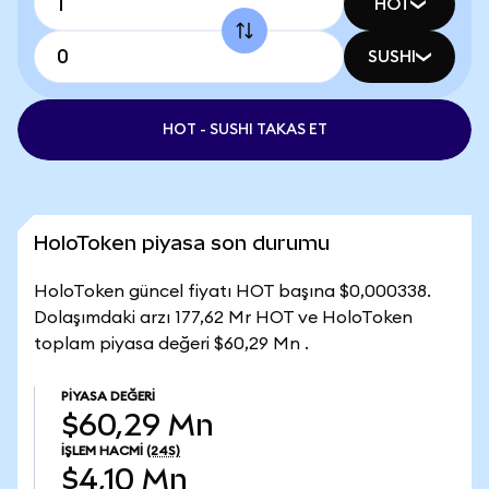
HOT
SUSHI
HOT - SUSHI TAKAS ET
HoloToken piyasa son durumu
HoloToken güncel fiyatı HOT başına $0,000338.
Dolaşımdaki arzı 177,62 Mr HOT ve HoloToken
toplam piyasa değeri $60,29 Mn .
PIYASA DEĞERI
$60,29 Mn
İŞLEM HACMI
(24S)
$4,10 Mn