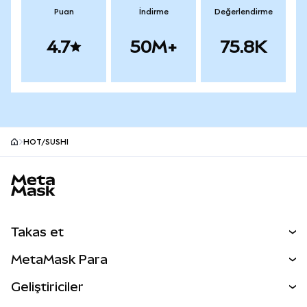
Puan
İndirme
Değerlendirme
4.7
50M+
75.8K
HOT/SUSHI
MetaMask site alt bilgisi
Takas et
Takas İşlemleri
MetaMask Para
Tahmin Et
YENİ
Kripto Al
Geliştiriciler
Perps
YENİ
MetaMask Kart
Dökümantasyon