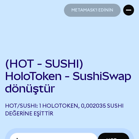
METAMASK'I EDİNİN
METAMASK'I EDİNİN
(HOT - SUSHI)
HoloToken - SushiSwap
dönüştür
HOT/SUSHI: 1 HOLOTOKEN, 0,002035 SUSHI
DEĞERINE EŞITTIR