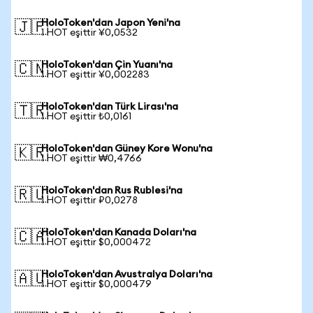
HoloToken'dan Japon Yeni'na
🇯🇵
1 HOT eşittir ¥0,0532
HoloToken'dan Çin Yuanı'na
🇨🇳
1 HOT eşittir ¥0,002283
HoloToken'dan Türk Lirası'na
🇹🇷
1 HOT eşittir ₺0,0161
HoloToken'dan Güney Kore Wonu'na
🇰🇷
1 HOT eşittir ₩0,4766
HoloToken'dan Rus Rublesi'na
🇷🇺
1 HOT eşittir ₽0,0278
HoloToken'dan Kanada Doları'na
🇨🇦
1 HOT eşittir $0,000472
HoloToken'dan Avustralya Doları'na
🇦🇺
1 HOT eşittir $0,000479