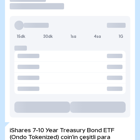
15dk
30dk
1sa
4sa
1G
iShares 7-10 Year Treasury Bond ETF
(Ondo Tokenized) coin'in çeşitli para