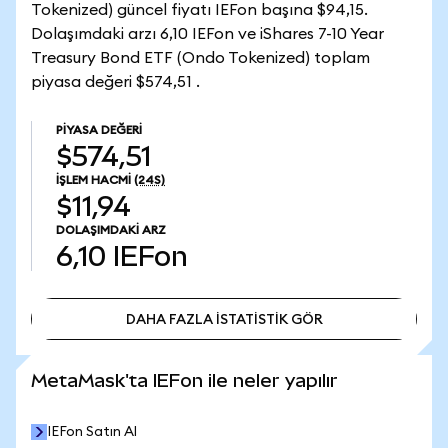
Tokenized) güncel fiyatı IEFon başına $94,15.
Dolaşımdaki arzı 6,10 IEFon ve iShares 7-10 Year
Treasury Bond ETF (Ondo Tokenized) toplam
piyasa değeri $574,51 .
PIYASA DEĞERI
$574,51
İŞLEM HACMI
(24S)
$11,94
DOLAŞIMDAKI ARZ
6,10
IEFon
DAHA FAZLA İSTATİSTİK GÖR
DAHA FAZLA İSTATİSTİK GÖR
MetaMask'ta IEFon ile neler yapılır
IEFon Satın Al