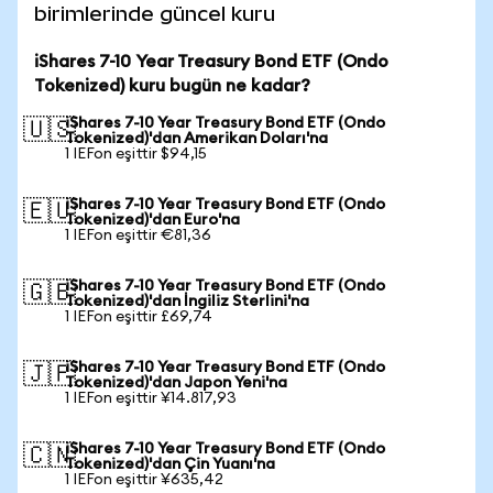
birimlerinde güncel kuru
iShares 7-10 Year Treasury Bond ETF (Ondo
Tokenized) kuru bugün ne kadar?
iShares 7-10 Year Treasury Bond ETF (Ondo
🇺🇸
Tokenized)'dan Amerikan Doları'na
1 IEFon eşittir $94,15
iShares 7-10 Year Treasury Bond ETF (Ondo
🇪🇺
Tokenized)'dan Euro'na
1 IEFon eşittir €81,36
iShares 7-10 Year Treasury Bond ETF (Ondo
🇬🇧
Tokenized)'dan İngiliz Sterlini'na
1 IEFon eşittir £69,74
iShares 7-10 Year Treasury Bond ETF (Ondo
🇯🇵
Tokenized)'dan Japon Yeni'na
1 IEFon eşittir ¥14.817,93
iShares 7-10 Year Treasury Bond ETF (Ondo
🇨🇳
Tokenized)'dan Çin Yuanı'na
1 IEFon eşittir ¥635,42