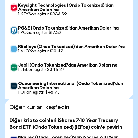
Keysight Technologies (Ondo Tokenized)'dan
Amerikan Doları'na
1 KEYSon eşittir $338,59
PG&E (Ondo Tokenized)'dan Amerikan Doları'na
1 PCGon eşittir $17,32
REalloys (Ondo Tokenized)'dan Amerikan Doları'na
1 ALOYon eşittir $10,42
Jabil (Ondo Tokenized)'dan Amerikan Doları'na
1 JBLon eşittir $346,27
Oceaneering International (Ondo Tokenized)'dan
Amerikan Doları'na
1 OIIon eşittir $48,75
Diğer kurları keşfedin
Diğer kripto coinleri iShares 7-10 Year Treasury
Bond ETF (Ondo Tokenized) (IEFon) coin'e çevirin
MasTec (Ondo Tokenized)'dan iShares 7-10 Year