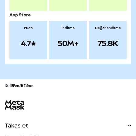
App Store
Puan
İndirme
Değerlendirme
4.7
50M+
75.8K
IEFon/BTGon
MetaMask site alt bilgisi
Takas et
Takas İşlemleri