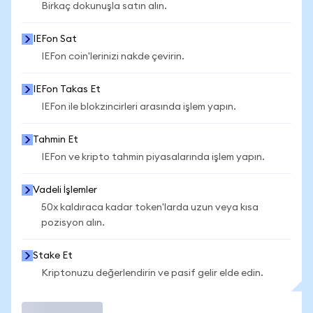
Birkaç dokunuşla satın alın.
IEFon Sat
IEFon coin'lerinizi nakde çevirin.
IEFon Takas Et
IEFon ile blokzincirleri arasında işlem yapın.
Tahmin Et
IEFon ve kripto tahmin piyasalarında işlem yapın.
Vadeli İşlemler
50x kaldıraca kadar token'larda uzun veya kısa
pozisyon alın.
Stake Et
Kriptonuzu değerlendirin ve pasif gelir elde edin.
İşlem Yap