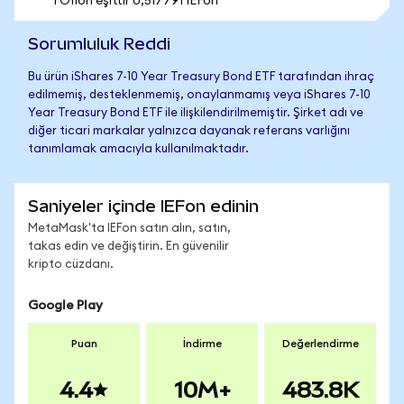
1 OIIon eşittir 0,517791 IEFon
Sorumluluk Reddi
Bu ürün iShares 7-10 Year Treasury Bond ETF tarafından ihraç
edilmemiş, desteklenmemiş, onaylanmamış veya iShares 7-10
Year Treasury Bond ETF ile ilişkilendirilmemiştir. Şirket adı ve
diğer ticari markalar yalnızca dayanak referans varlığını
tanımlamak amacıyla kullanılmaktadır.
Saniyeler içinde IEFon edinin
MetaMask'ta IEFon satın alın, satın,
takas edin ve değiştirin. En güvenilir
kripto cüzdanı.
Google Play
Puan
İndirme
Değerlendirme
4.4
10M+
483.8K