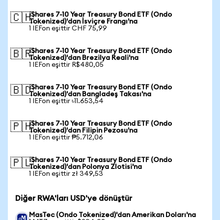
iShares 7-10 Year Treasury Bond ETF (Ondo
🇨🇭
Tokenized)'dan İsviçre Frangı'na
1 IEFon eşittir CHF 75,99
iShares 7-10 Year Treasury Bond ETF (Ondo
🇧🇷
Tokenized)'dan Brezilya Reali'na
1 IEFon eşittir R$480,05
iShares 7-10 Year Treasury Bond ETF (Ondo
🇧🇩
Tokenized)'dan Bangladeş Takası'na
1 IEFon eşittir ৳11.653,54
iShares 7-10 Year Treasury Bond ETF (Ondo
🇵🇭
Tokenized)'dan Filipin Pezosu'na
1 IEFon eşittir ₱5.712,06
iShares 7-10 Year Treasury Bond ETF (Ondo
🇵🇱
Tokenized)'dan Polonya Zlotisi'na
1 IEFon eşittir zł 349,53
Diğer RWA'ları USD'ye dönüştür
MasTec (Ondo Tokenized)'dan Amerikan Doları'na