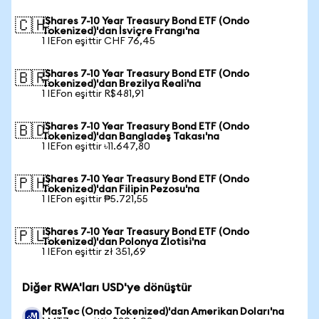
iShares 7-10 Year Treasury Bond ETF (Ondo
🇨🇭
Tokenized)'dan İsviçre Frangı'na
1 IEFon eşittir CHF 76,45
iShares 7-10 Year Treasury Bond ETF (Ondo
🇧🇷
Tokenized)'dan Brezilya Reali'na
1 IEFon eşittir R$481,91
iShares 7-10 Year Treasury Bond ETF (Ondo
🇧🇩
Tokenized)'dan Bangladeş Takası'na
1 IEFon eşittir ৳11.647,80
iShares 7-10 Year Treasury Bond ETF (Ondo
🇵🇭
Tokenized)'dan Filipin Pezosu'na
1 IEFon eşittir ₱5.721,55
iShares 7-10 Year Treasury Bond ETF (Ondo
🇵🇱
Tokenized)'dan Polonya Zlotisi'na
1 IEFon eşittir zł 351,69
Diğer RWA'ları USD'ye dönüştür
MasTec (Ondo Tokenized)'dan Amerikan Doları'na