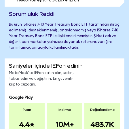
1 AAONon eşittir 0,982894 IEFon
Sorumluluk Reddi
Bu ürün iShares 7-10 Year Treasury Bond ETF tarafından ihraç
edilmemiş, desteklenmemiş, onaylanmamış veya iShares 7-10
Year Treasury Bond ETF ile ilişkilendirilmemiştir. Şirket adı ve
diğer ticari markalar yalnızca dayanak referans varlığını
tanımlamak amacıyla kullanılmaktadır.
Saniyeler içinde IEFon edinin
MetaMask'ta IEFon satın alın, satın,
takas edin ve değiştirin. En güvenilir
kripto cüzdanı.
Google Play
Puan
İndirme
Değerlendirme
4.4
10M+
483.7K