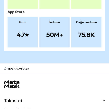
App Store
Puan
İndirme
Değerlendirme
4.7
50M+
75.8K
IEFon/CVNAon
MetaMask site alt bilgisi
Takas et
Takas İşlemleri