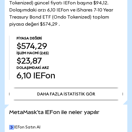
Tokenized) güncel fiyatı IEFon başına $94,12.
Dolaşımdaki arzı 6,10 IEFon ve iShares 7-10 Year
Treasury Bond ETF (Ondo Tokenized) toplam
piyasa değeri $574,29 .
PIYASA DEĞERI
$574,29
İŞLEM HACMI
(24S)
$23,87
DOLAŞIMDAKI ARZ
6,10
IEFon
DAHA FAZLA İSTATİSTİK GÖR
DAHA FAZLA İSTATİSTİK GÖR
MetaMask'ta IEFon ile neler yapılır
IEFon Satın Al