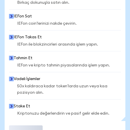
Birkaç dokunuşla satın alın.
IEFon Sat
IEFon coin'lerinizi nakde çevirin.
IEFon Takas Et
IEFon ile blokzincirleri arasında işlem yapın.
Tahmin Et
IEFon ve kripto tahmin piyasalarında işlem yapın.
Vadeli İşlemler
50x kaldıraca kadar token'larda uzun veya kısa
pozisyon alın.
Stake Et
Kriptonuzu değerlendirin ve pasif gelir elde edin.
İşlem Yap