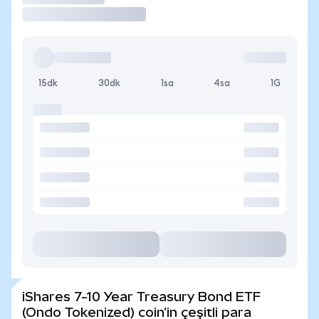
15dk
30dk
1sa
4sa
1G
iShares 7-10 Year Treasury Bond ETF
(Ondo Tokenized) coin'in çeşitli para