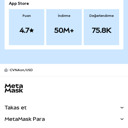
App Store
Puan
İndirme
Değerlendirme
4.7
50M+
75.8K
CVNAon/USD
MetaMask site alt bilgisi
Takas et
Takas İşlemleri
MetaMask Para
Tahmin Et
YENİ
Kripto Al