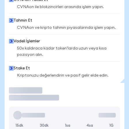
CVNAon ile blokzincirleri arasında işlem yapın.
Tahmin Et
CVNAon ve kripto tahmin piyasalarında işlem yapın.
Vadeli İşlemler
50x kaldıraca kadar token'larda uzun veya kısa
pozisyon alın.
Stake Et
Kriptonuzu değerlendirin ve pasif gelir elde edin.
İşlem Yap
15dk
30dk
1sa
4sa
1G