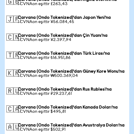
🇬🇧
1 CVNAon eşittir £263,43
Carvana (Ondo Tokenized)'dan Japon Yeni'na
🇯🇵
1 CVNAon eşittir ¥56.084,45
Carvana (Ondo Tokenized)'dan Çin Yuanı'na
🇨🇳
1 CVNAon eşittir ¥2.397,94
Carvana (Ondo Tokenized)'dan Türk Lirası'na
🇹🇷
1 CVNAon eşittir ₺16.951,86
Carvana (Ondo Tokenized)'dan Güney Kore Wonu'na
🇰🇷
1 CVNAon eşittir ₩500.369,04
Carvana (Ondo Tokenized)'dan Rus Rublesi'na
🇷🇺
1 CVNAon eşittir ₽29.237,61
Carvana (Ondo Tokenized)'dan Kanada Doları'na
🇨🇦
1 CVNAon eşittir $495,81
Carvana (Ondo Tokenized)'dan Avustralya Doları'na
🇦🇺
1 CVNAon eşittir $502,91