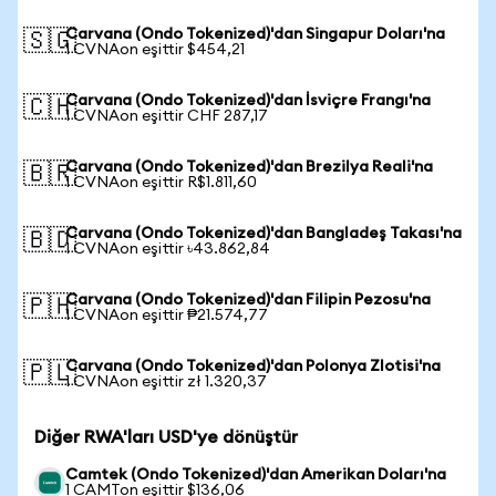
Carvana (Ondo Tokenized)'dan Singapur Doları'na
🇸🇬
1 CVNAon eşittir $454,21
Carvana (Ondo Tokenized)'dan İsviçre Frangı'na
🇨🇭
1 CVNAon eşittir CHF 287,17
Carvana (Ondo Tokenized)'dan Brezilya Reali'na
🇧🇷
1 CVNAon eşittir R$1.811,60
Carvana (Ondo Tokenized)'dan Bangladeş Takası'na
🇧🇩
1 CVNAon eşittir ৳43.862,84
Carvana (Ondo Tokenized)'dan Filipin Pezosu'na
🇵🇭
1 CVNAon eşittir ₱21.574,77
Carvana (Ondo Tokenized)'dan Polonya Zlotisi'na
🇵🇱
1 CVNAon eşittir zł 1.320,37
Diğer RWA'ları USD'ye dönüştür
Camtek (Ondo Tokenized)'dan Amerikan Doları'na
1 CAMTon eşittir $136,06