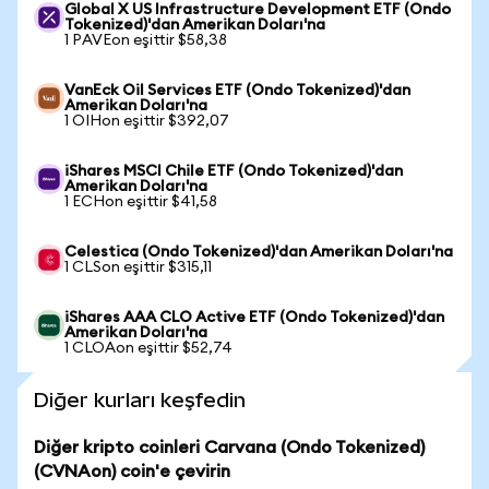
Global X US Infrastructure Development ETF (Ondo
Tokenized)'dan Amerikan Doları'na
1 PAVEon eşittir $58,38
VanEck Oil Services ETF (Ondo Tokenized)'dan
Amerikan Doları'na
1 OIHon eşittir $392,07
iShares MSCI Chile ETF (Ondo Tokenized)'dan
Amerikan Doları'na
1 ECHon eşittir $41,58
Celestica (Ondo Tokenized)'dan Amerikan Doları'na
1 CLSon eşittir $315,11
iShares AAA CLO Active ETF (Ondo Tokenized)'dan
Amerikan Doları'na
1 CLOAon eşittir $52,74
Diğer kurları keşfedin
Diğer kripto coinleri Carvana (Ondo Tokenized)
(CVNAon) coin'e çevirin