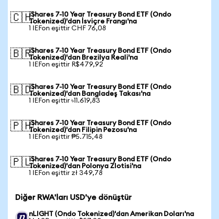
iShares 7-10 Year Treasury Bond ETF (Ondo
🇨🇭
Tokenized)'dan İsviçre Frangı'na
1 IEFon eşittir CHF 76,08
iShares 7-10 Year Treasury Bond ETF (Ondo
🇧🇷
Tokenized)'dan Brezilya Reali'na
1 IEFon eşittir R$479,92
iShares 7-10 Year Treasury Bond ETF (Ondo
🇧🇩
Tokenized)'dan Bangladeş Takası'na
1 IEFon eşittir ৳11.619,83
iShares 7-10 Year Treasury Bond ETF (Ondo
🇵🇭
Tokenized)'dan Filipin Pezosu'na
1 IEFon eşittir ₱5.715,48
iShares 7-10 Year Treasury Bond ETF (Ondo
🇵🇱
Tokenized)'dan Polonya Zlotisi'na
1 IEFon eşittir zł 349,78
Diğer RWA'ları USD'ye dönüştür
nLIGHT (Ondo Tokenized)'dan Amerikan Doları'na