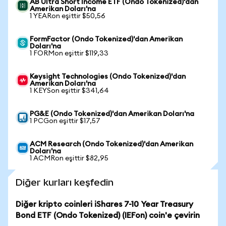
AB Ultra Short Income ETF (Ondo Tokenized)'dan
Amerikan Doları'na
1 YEARon eşittir $50,56
FormFactor (Ondo Tokenized)'dan Amerikan
Doları'na
1 FORMon eşittir $119,33
Keysight Technologies (Ondo Tokenized)'dan
Amerikan Doları'na
1 KEYSon eşittir $341,64
PG&E (Ondo Tokenized)'dan Amerikan Doları'na
1 PCGon eşittir $17,57
ACM Research (Ondo Tokenized)'dan Amerikan
Doları'na
1 ACMRon eşittir $82,95
Diğer kurları keşfedin
Diğer kripto coinleri iShares 7-10 Year Treasury
Bond ETF (Ondo Tokenized) (IEFon) coin'e çevirin