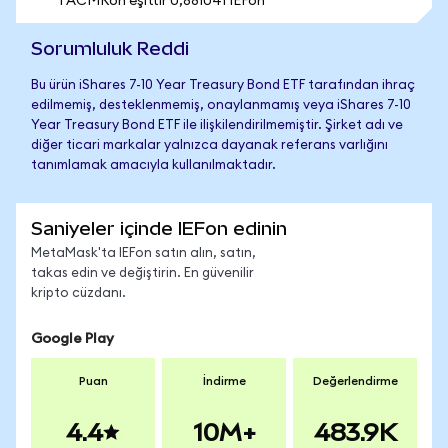
1 ACMRon eşittir 0,881041 IEFon
Sorumluluk Reddi
Bu ürün iShares 7-10 Year Treasury Bond ETF tarafından ihraç
edilmemiş, desteklenmemiş, onaylanmamış veya iShares 7-10
Year Treasury Bond ETF ile ilişkilendirilmemiştir. Şirket adı ve
diğer ticari markalar yalnızca dayanak referans varlığını
tanımlamak amacıyla kullanılmaktadır.
Saniyeler içinde IEFon edinin
MetaMask'ta IEFon satın alın, satın,
takas edin ve değiştirin. En güvenilir
kripto cüzdanı.
Google Play
Puan
İndirme
Değerlendirme
4.4
10M+
483.9K