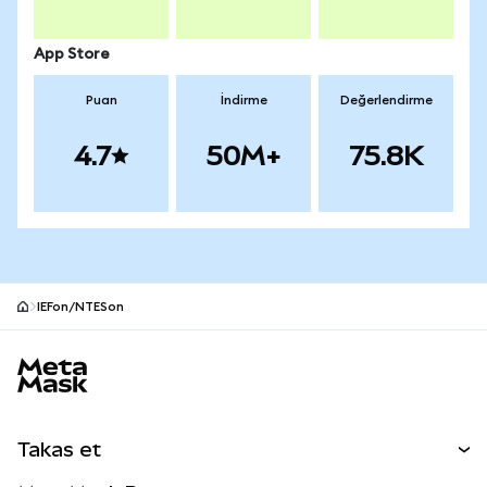
App Store
Puan
İndirme
Değerlendirme
4.7
50M+
75.8K
IEFon/NTESon
MetaMask site alt bilgisi
Takas et
Takas İşlemleri