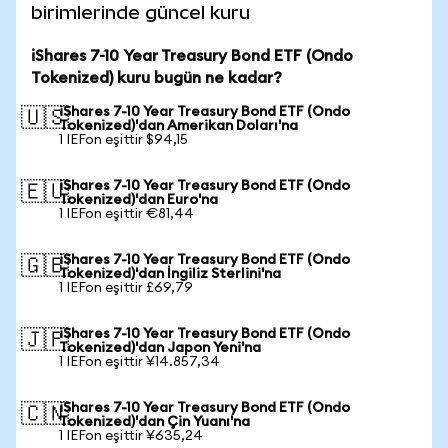
birimlerinde güncel kuru
iShares 7-10 Year Treasury Bond ETF (Ondo
Tokenized) kuru bugün ne kadar?
iShares 7-10 Year Treasury Bond ETF (Ondo
🇺🇸
Tokenized)'dan Amerikan Doları'na
1 IEFon eşittir $94,15
iShares 7-10 Year Treasury Bond ETF (Ondo
🇪🇺
Tokenized)'dan Euro'na
1 IEFon eşittir €81,44
iShares 7-10 Year Treasury Bond ETF (Ondo
🇬🇧
Tokenized)'dan İngiliz Sterlini'na
1 IEFon eşittir £69,79
iShares 7-10 Year Treasury Bond ETF (Ondo
🇯🇵
Tokenized)'dan Japon Yeni'na
1 IEFon eşittir ¥14.857,34
iShares 7-10 Year Treasury Bond ETF (Ondo
🇨🇳
Tokenized)'dan Çin Yuanı'na
1 IEFon eşittir ¥635,24