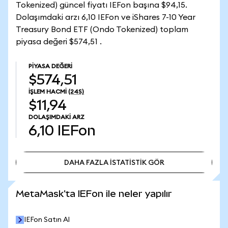
Tokenized) güncel fiyatı IEFon başına $94,15.
Dolaşımdaki arzı 6,10 IEFon ve iShares 7-10 Year
Treasury Bond ETF (Ondo Tokenized) toplam
piyasa değeri $574,51 .
PIYASA DEĞERI
$574,51
İŞLEM HACMI
(24S)
$11,94
DOLAŞIMDAKI ARZ
6,10
IEFon
DAHA FAZLA İSTATİSTİK GÖR
DAHA FAZLA İSTATİSTİK GÖR
MetaMask'ta IEFon ile neler yapılır
IEFon Satın Al