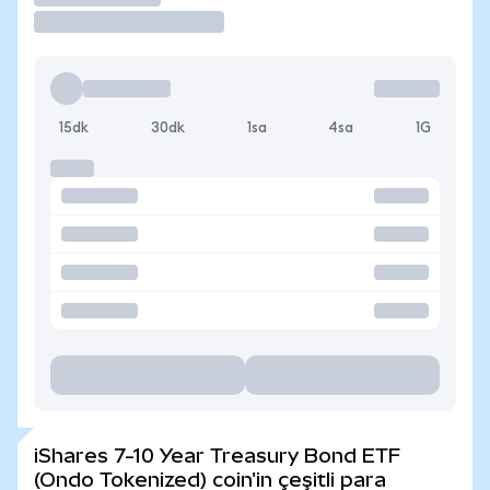
15dk
30dk
1sa
4sa
1G
iShares 7-10 Year Treasury Bond ETF
(Ondo Tokenized) coin'in çeşitli para