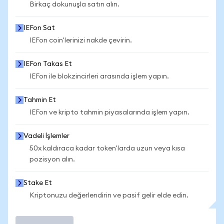
Birkaç dokunuşla satın alın.
IEFon Sat
IEFon coin'lerinizi nakde çevirin.
IEFon Takas Et
IEFon ile blokzincirleri arasında işlem yapın.
Tahmin Et
IEFon ve kripto tahmin piyasalarında işlem yapın.
Vadeli İşlemler
50x kaldıraca kadar token'larda uzun veya kısa
pozisyon alın.
Stake Et
Kriptonuzu değerlendirin ve pasif gelir elde edin.
İşlem Yap