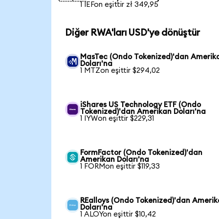
1 IEFon eşittir zł 349,95
Diğer RWA'ları USD'ye dönüştür
MasTec (Ondo Tokenized)'dan Amerik
Doları'na
1 MTZon eşittir $294,02
iShares US Technology ETF (Ondo
Tokenized)'dan Amerikan Doları'na
1 IYWon eşittir $229,31
FormFactor (Ondo Tokenized)'dan
Amerikan Doları'na
1 FORMon eşittir $119,33
REalloys (Ondo Tokenized)'dan Ameri
Doları'na
1 ALOYon eşittir $10,42