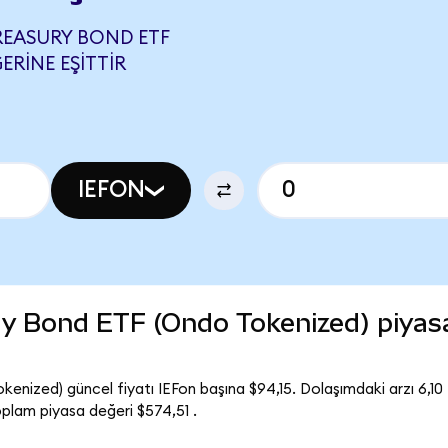
TREASURY BOND ETF
ERINE EŞITTIR
IEFON
ry Bond ETF (Ondo Tokenized) piyas
enized) güncel fiyatı IEFon başına $94,15. Dolaşımdaki arzı 6,10 
lam piyasa değeri $574,51 .