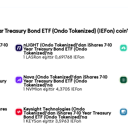
ear Treasury Bond ETF (Ondo Tokenized) (IEFon) coin'
7-10
nLIGHT (Ondo Tokenized)'dan iShares 7-10
Year Treasury Bond ETF (Ondo
Tokenized)'na
1 LASRon eşittir 0,691768 IEFon
Nova (Ondo Tokenized)'dan iShares 7-10
ury
Year Treasury Bond ETF (Ondo
Tokenized)'na
1 NVMIon eşittir 4,3705 IEFon
ares
Keysight Technologies (Ondo
Tokenized)'dan iShares 7-10 Year Treasury
Bond ETF (Ondo Tokenized)'na
1 KEYSon eşittir 3,5963 IEFon