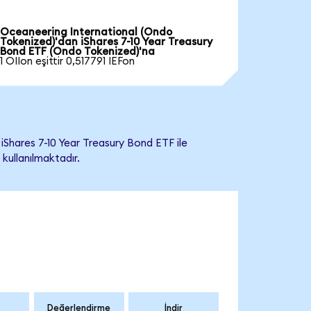
Oceaneering International (Ondo
Tokenized)'dan iShares 7-10 Year Treasury
Bond ETF (Ondo Tokenized)'na
1 OIIon eşittir 0,517791 IEFon
Shares 7-10 Year Treasury Bond ETF ile
 kullanılmaktadır.
Değerlendirme
İndir