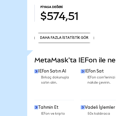
PIYASA DEĞERI
$574,51
DAHA FAZLA İSTATİSTİK GÖR
DAHA FAZLA İSTATİSTİK GÖR
MetaMask'ta IEFon ile nel
IEFon Satın Al
IEFon Sat
Birkaç dokunuşla
IEFon coin'lerinizi
satın alın.
nakde çevirin.
Tahmin Et
Vadeli İşlemler
IEFon ve kripto
50x kaldıraca