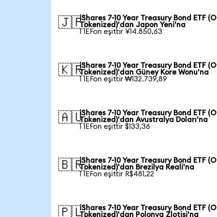
iShares 7-10 Year Treasury Bond ETF (
🇯🇵
Tokenized)'dan Japon Yeni'na
1 IEFon eşittir ¥14.850,63
iShares 7-10 Year Treasury Bond ETF (
🇰🇷
Tokenized)'dan Güney Kore Wonu'na
1 IEFon eşittir ₩132.739,89
iShares 7-10 Year Treasury Bond ETF (
🇦🇺
Tokenized)'dan Avustralya Doları'na
1 IEFon eşittir $133,36
iShares 7-10 Year Treasury Bond ETF (
🇧🇷
Tokenized)'dan Brezilya Reali'na
1 IEFon eşittir R$481,22
iShares 7-10 Year Treasury Bond ETF (
🇵🇱
Tokenized)'dan Polonya Zlotisi'na