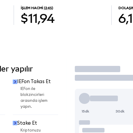
İŞLEM HACMI
(24S)
DOLAŞI
$11,94
6,
er yapılır
İşlem Yap
IEFon Takas Et
IEFon ile
blokzincirleri
arasında işlem
yapın.
15dk
30dk
Stake Et
Kriptonuzu