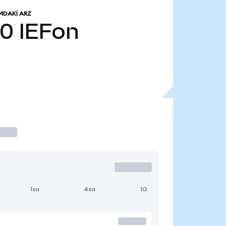
MDAKI ARZ
10
IEFon
1sa
4sa
1G