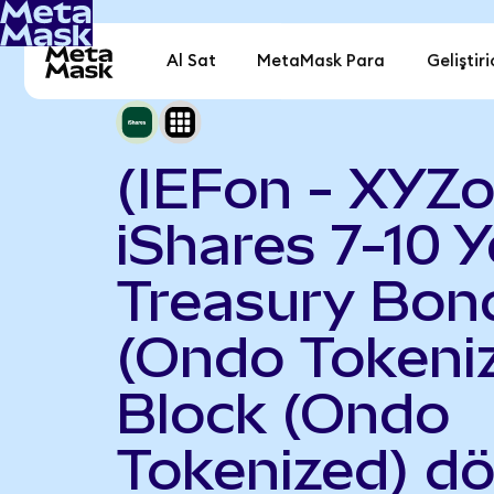
Al Sat
MetaMask Para
Geliştiri
(IEFon - XYZo
iShares 7-10 Y
Treasury Bon
(Ondo Tokeniz
Block (Ondo
Tokenized) d