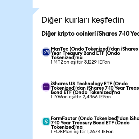
Diğer kurları keşfedin
Diğer kripto coinleri iShares 7-10 Y
MasTec (Ondo Tokenized)'dan iShares 
Year Treasury Bond ETF (Ondo
Tokenized)'na
1 MTZon eşittir 3,1229 IEFon
iShares US Technology ETF (Ondo
Tokenized)'dan iShares 7-10 Year Treas
Bond ETF (Ondo Tokenized)'na
1 IYWon eşittir 2,4356 IEFon
FormFactor (Ondo Tokenized)'dan iSh
7-10 Year Treasury Bond ETF (Ondo
Tokenized)'na
1 FORMon eşittir 1,2674 IEFon