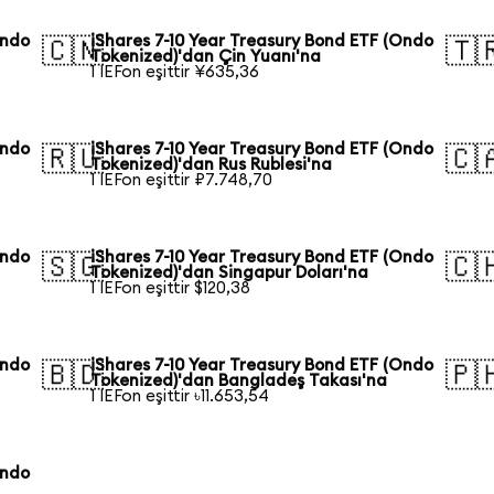
Ondo
iShares 7-10 Year Treasury Bond ETF (Ondo
🇨🇳
🇹
Tokenized)'dan Çin Yuanı'na
1 IEFon eşittir ¥635,36
Ondo
iShares 7-10 Year Treasury Bond ETF (Ondo
🇷🇺
🇨
Tokenized)'dan Rus Rublesi'na
1 IEFon eşittir ₽7.748,70
Ondo
iShares 7-10 Year Treasury Bond ETF (Ondo
🇸🇬
🇨
Tokenized)'dan Singapur Doları'na
1 IEFon eşittir $120,38
Ondo
iShares 7-10 Year Treasury Bond ETF (Ondo
🇧🇩
🇵
Tokenized)'dan Bangladeş Takası'na
1 IEFon eşittir ৳11.653,54
Ondo