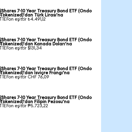
iShares 7-10 Year Treasury Bond ETF (Ondo

Tokenized)'dan Türk Lirası'na
1 IEFon eşittir ₺4.491,12
iShares 7-10 Year Treasury Bond ETF (Ondo

Tokenized)'dan Kanada Doları'na
1 IEFon eşittir $131,34
iShares 7-10 Year Treasury Bond ETF (Ondo

Tokenized)'dan İsviçre Frangı'na
1 IEFon eşittir CHF 76,09
iShares 7-10 Year Treasury Bond ETF (Ondo

Tokenized)'dan Filipin Pezosu'na
1 IEFon eşittir ₱5.723,22