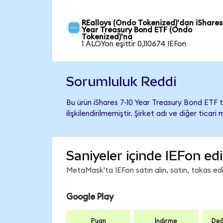
REalloys (Ondo Tokenized)'dan iShares
Year Treasury Bond ETF (Ondo
Tokenized)'na
1 ALOYon eşittir 0,110674 IEFon
Sorumluluk Reddi
Bu ürün iShares 7-10 Year Treasury Bond ETF 
ilişkilendirilmemiştir. Şirket adı ve diğer tic
Saniyeler içinde IEFon ed
MetaMask'ta IEFon satın alın, satın, takas edin
Google Play
Puan
İndirme
Değ