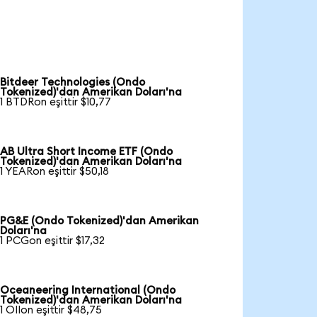
Bitdeer Technologies (Ondo
Tokenized)'dan Amerikan Doları'na
1 BTDRon eşittir $10,77
AB Ultra Short Income ETF (Ondo
Tokenized)'dan Amerikan Doları'na
1 YEARon eşittir $50,18
PG&E (Ondo Tokenized)'dan Amerikan
Doları'na
1 PCGon eşittir $17,32
Oceaneering International (Ondo
Tokenized)'dan Amerikan Doları'na
1 OIIon eşittir $48,75