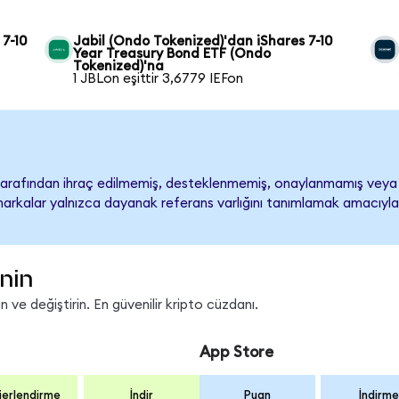
 7-10
Jabil (Ondo Tokenized)'dan iShares 7-10
Year Treasury Bond ETF (Ondo
Tokenized)'na
1 JBLon eşittir 3,6779 IEFon
tarafından ihraç edilmemiş, desteklenmemiş, onaylanmamış veya i
ari markalar yalnızca dayanak referans varlığını tanımlamak amacıyla
inin
 ve değiştirin. En güvenilir kripto cüzdanı.
App Store
erlendirme
İndir
Puan
İndirme