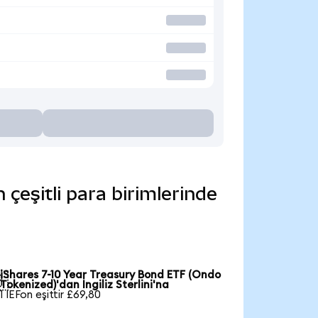
çeşitli para birimlerinde
iShares 7-10 Year Treasury Bond ETF (Ondo

Tokenized)'dan İngiliz Sterlini'na
1 IEFon eşittir £69,80