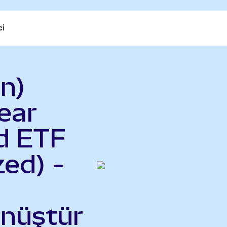
ci
n)
ear
d ETF
ed) -
önüştür