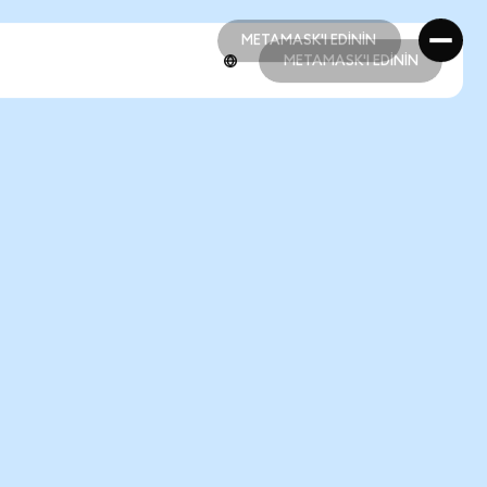
METAMASK'I EDİNİN
METAMASK'I EDİNİN
METAMASK'I EDİNİN
METAMASK'I EDİNİN