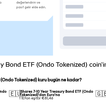
a
değerlendirin ve
pasif gelir elde edin.
y Bond ETF (Ondo Tokenized) coin'in 
F (Ondo Tokenized) kuru bugün ne kadar?
Ondo
iShares 7-10 Year Treasury Bond ETF (Ondo
🇪🇺
🇬
Tokenized)'dan Euro'na
1 IEFon eşittir €81,46