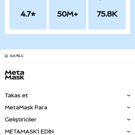
4.7
50M+
75.8K
ILV/RLC
MetaMask site alt bilgisi
Takas et
Takas İşlemleri
MetaMask Para
Tahmin Et
YENİ
Kripto Al
Geliştiriciler
Perps
YENİ
MetaMask Kart
Dökümantasyon
METAMASK'İ EDİN
RWA'lar