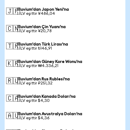
Illuvium'dan Japon Yeni'na
🇯🇵
1 ILV eşittir ¥486,04
Illuvium'dan Çin Yuanı'na
🇨🇳
1 ILV eşittir ¥20,78
Illuvium'dan Türk Lirası'na
🇹🇷
1 ILV eşittir ₺146,91
Illuvium'dan Güney Kore Wonu'na
🇰🇷
1 ILV eşittir ₩4.336,21
Illuvium'dan Rus Rublesi'na
🇷🇺
1 ILV eşittir ₽251,32
Illuvium'dan Kanada Doları'na
🇨🇦
1 ILV eşittir $4,30
Illuvium'dan Avustralya Doları'na
🇦🇺
1 ILV eşittir $4,36