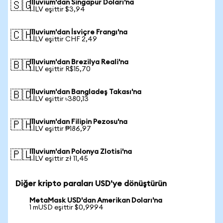
Illuvium'dan Singapur Doları'na
🇸🇬
1 ILV eşittir $3,94
Illuvium'dan İsviçre Frangı'na
🇨🇭
1 ILV eşittir CHF 2,49
Illuvium'dan Brezilya Reali'na
🇧🇷
1 ILV eşittir R$15,70
Illuvium'dan Bangladeş Takası'na
🇧🇩
1 ILV eşittir ৳380,13
Illuvium'dan Filipin Pezosu'na
🇵🇭
1 ILV eşittir ₱186,97
Illuvium'dan Polonya Zlotisi'na
🇵🇱
1 ILV eşittir zł 11,45
Diğer kripto paraları USD'ye dönüştürün
MetaMask USD'dan Amerikan Doları'na
1 mUSD eşittir $0,9994