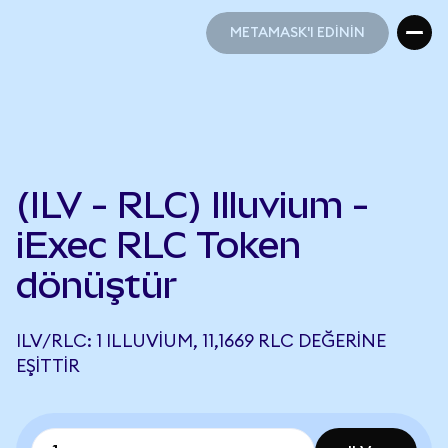
METAMASK'I EDİNİN
METAMASK'I EDİNİN
(ILV - RLC) Illuvium -
iExec RLC Token
dönüştür
ILV/RLC: 1 ILLUVIUM, 11,1669 RLC DEĞERINE
EŞITTIR