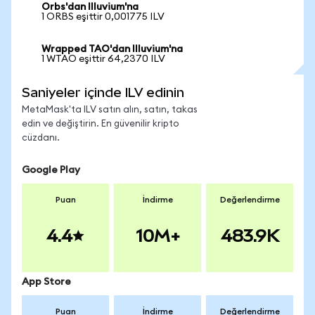
Orbs'dan Illuvium'na
1 ORBS eşittir 0,001775 ILV
Wrapped TAO'dan Illuvium'na
1 WTAO eşittir 64,2370 ILV
Saniyeler içinde ILV edinin
MetaMask'ta ILV satın alın, satın, takas
edin ve değiştirin. En güvenilir kripto
cüzdanı.
Google Play
Puan
İndirme
Değerlendirme
4.4
10M+
483.9K
App Store
Puan
İndirme
Değerlendirme