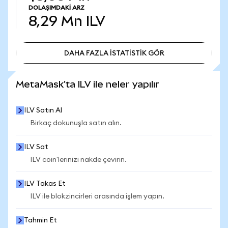
DOLAŞIMDAKI ARZ
8,29 Mn
ILV
DAHA FAZLA İSTATİSTİK GÖR
DAHA FAZLA İSTATİSTİK GÖR
MetaMask'ta ILV ile neler yapılır
ILV Satın Al
Birkaç dokunuşla satın alın.
ILV Sat
ILV coin'lerinizi nakde çevirin.
ILV Takas Et
ILV ile blokzincirleri arasında işlem yapın.
Tahmin Et