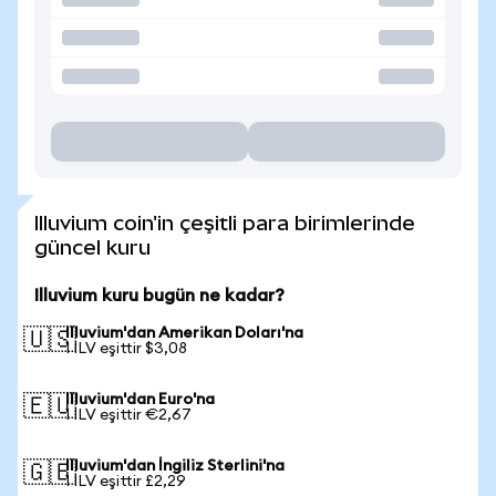
Illuvium coin'in çeşitli para birimlerinde
güncel kuru
Illuvium kuru bugün ne kadar?
Illuvium'dan Amerikan Doları'na
🇺🇸
1 ILV eşittir $3,08
Illuvium'dan Euro'na
🇪🇺
1 ILV eşittir €2,67
Illuvium'dan İngiliz Sterlini'na
🇬🇧
1 ILV eşittir £2,29