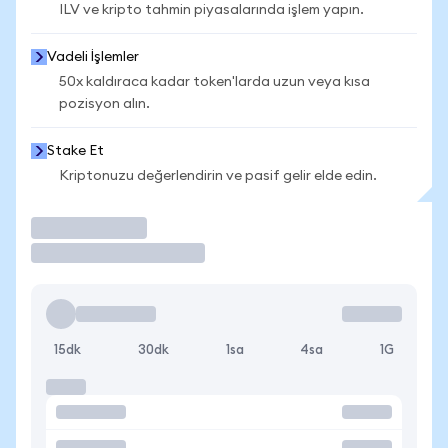
ILV ve kripto tahmin piyasalarında işlem yapın.
Vadeli İşlemler
50x kaldıraca kadar token'larda uzun veya kısa
pozisyon alın.
Stake Et
Kriptonuzu değerlendirin ve pasif gelir elde edin.
İşlem Yap
15dk
30dk
1sa
4sa
1G