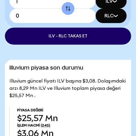
ILV
RLC
ILV - RLC TAKAS ET
Illuvium piyasa son durumu
Illuvium güncel fiyatı ILV başına $3,08. Dolaşımdaki
arzı 8,29 Mn ILV ve Illuvium toplam piyasa değeri
$25,57 Mn .
PIYASA DEĞERI
$25,57 Mn
İŞLEM HACMI
(24S)
$3,06 Mn