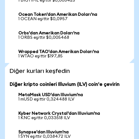
1 BIGTIME eşittir $0,005425
Ocean Token'dan Amerikan Doları'na
1 OCEAN eşittir $0,0957
Orbs'dan Amerikan Doları'na
1 ORBS eşittir $0,005468
Wrapped TAO'dan Amerikan Doları'na
1 WTAO eşittir $197,85
Diğer kurları keşfedin
Diğer kripto coinleri Illuvium (ILV) coin'e çevirin
MetaMask USD'dan Illuvium'na
1 mUSD eşittir 0,324488 ILV
Kyber Network Crystal'dan Illuvium'na
1 KNC eşittir 0,033518 ILV
Synapse'dan Illuvium'na
1 SYN eşittir 0,038472 ILV