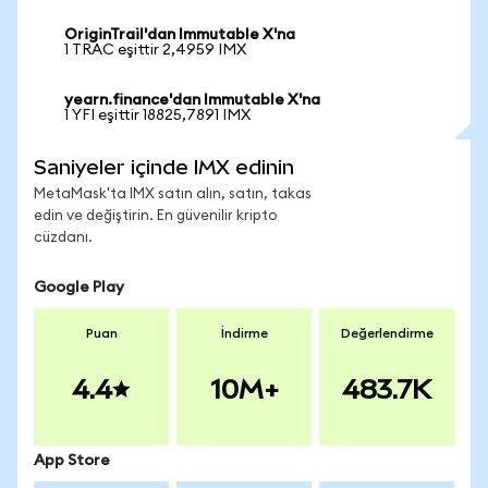
OriginTrail'dan Immutable X'na
1 TRAC eşittir 2,4959 IMX
yearn.finance'dan Immutable X'na
1 YFI eşittir 18825,7891 IMX
Saniyeler içinde IMX edinin
MetaMask'ta IMX satın alın, satın, takas
edin ve değiştirin. En güvenilir kripto
cüzdanı.
Google Play
Puan
İndirme
Değerlendirme
4.4
10M+
483.7K
App Store