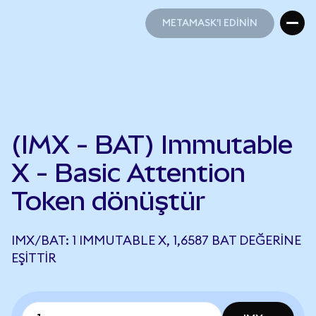
METAMASK'I EDİNİN
METAMASK'I EDİNİN
(IMX - BAT) Immutable
X - Basic Attention
Token dönüştür
IMX/BAT: 1 IMMUTABLE X, 1,6587 BAT DEĞERINE
EŞITTIR