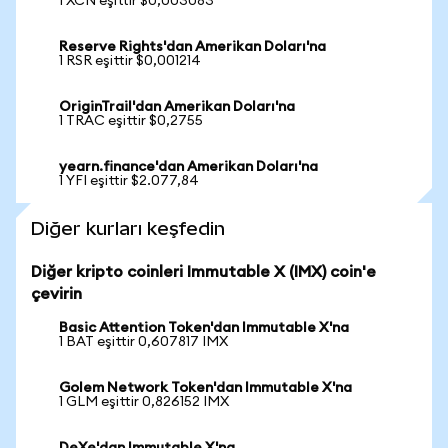
1 XCN eşittir $0,003083
Reserve Rights'dan Amerikan Doları'na
1 RSR eşittir $0,001214
OriginTrail'dan Amerikan Doları'na
1 TRAC eşittir $0,2755
yearn.finance'dan Amerikan Doları'na
1 YFI eşittir $2.077,84
Diğer kurları keşfedin
Diğer kripto coinleri Immutable X (IMX) coin'e
çevirin
Basic Attention Token'dan Immutable X'na
1 BAT eşittir 0,607817 IMX
Golem Network Token'dan Immutable X'na
1 GLM eşittir 0,826152 IMX