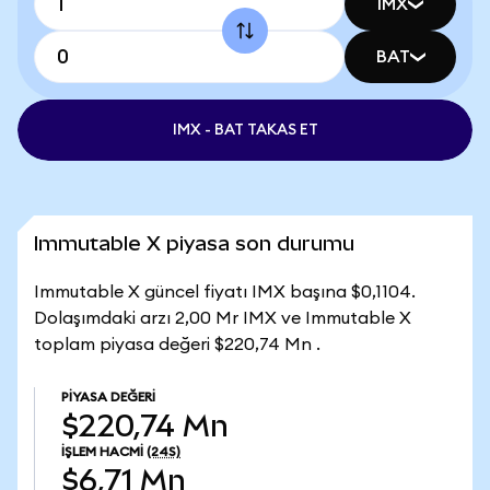
IMX
BAT
IMX - BAT TAKAS ET
Immutable X piyasa son durumu
Immutable X güncel fiyatı IMX başına $0,1104.
Dolaşımdaki arzı 2,00 Mr IMX ve Immutable X
toplam piyasa değeri $220,74 Mn .
PIYASA DEĞERI
$220,74 Mn
İŞLEM HACMI
(24S)
$6,71 Mn