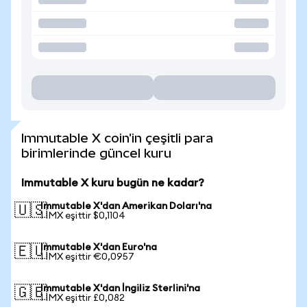
Immutable X coin'in çeşitli para
birimlerinde güncel kuru
Immutable X kuru bugün ne kadar?
Immutable X'dan Amerikan Doları'na
🇺🇸
1 IMX eşittir $0,1104
Immutable X'dan Euro'na
🇪🇺
1 IMX eşittir €0,0957
Immutable X'dan İngiliz Sterlini'na
🇬🇧
1 IMX eşittir £0,082