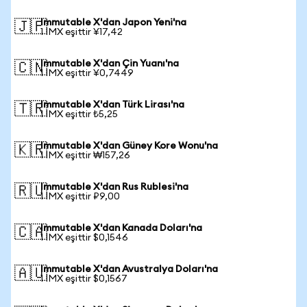
Immutable X'dan Japon Yeni'na
🇯🇵
1 IMX eşittir ¥17,42
Immutable X'dan Çin Yuanı'na
🇨🇳
1 IMX eşittir ¥0,7449
Immutable X'dan Türk Lirası'na
🇹🇷
1 IMX eşittir ₺5,25
Immutable X'dan Güney Kore Wonu'na
🇰🇷
1 IMX eşittir ₩157,26
Immutable X'dan Rus Rublesi'na
🇷🇺
1 IMX eşittir ₽9,00
Immutable X'dan Kanada Doları'na
🇨🇦
1 IMX eşittir $0,1546
Immutable X'dan Avustralya Doları'na
🇦🇺
1 IMX eşittir $0,1567