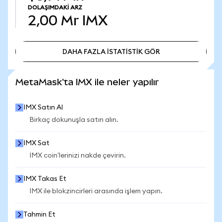
DOLAŞIMDAKI ARZ
2,00 Mr
IMX
DAHA FAZLA İSTATİSTİK GÖR
DAHA FAZLA İSTATİSTİK GÖR
MetaMask'ta IMX ile neler yapılır
IMX Satın Al
Birkaç dokunuşla satın alın.
IMX Sat
IMX coin'lerinizi nakde çevirin.
IMX Takas Et
IMX ile blokzincirleri arasında işlem yapın.
Tahmin Et