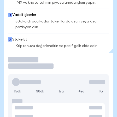
IMX ve kripto tahmin piyasalarında işlem yapın.
Vadeli İşlemler
50x kaldıraca kadar token'larda uzun veya kısa
pozisyon alın.
Stake Et
Kriptonuzu değerlendirin ve pasif gelir elde edin.
İşlem Yap
15dk
30dk
1sa
4sa
1G