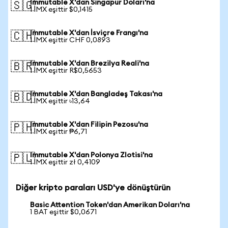
Immutable X'dan Singapur Doları'na
🇸🇬
1 IMX eşittir $0,1415
Immutable X'dan İsviçre Frangı'na
🇨🇭
1 IMX eşittir CHF 0,0893
Immutable X'dan Brezilya Reali'na
🇧🇷
1 IMX eşittir R$0,5653
Immutable X'dan Bangladeş Takası'na
🇧🇩
1 IMX eşittir ৳13,64
Immutable X'dan Filipin Pezosu'na
🇵🇭
1 IMX eşittir ₱6,71
Immutable X'dan Polonya Zlotisi'na
🇵🇱
1 IMX eşittir zł 0,4109
Diğer kripto paraları USD'ye dönüştürün
Basic Attention Token'dan Amerikan Doları'na
1 BAT eşittir $0,0671