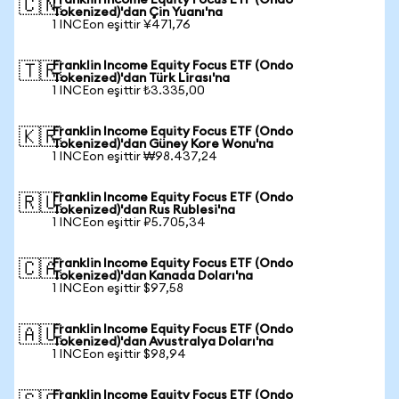
Franklin Income Equity Focus ETF (Ondo
🇨🇳
Tokenized)'dan Çin Yuanı'na
1 INCEon eşittir ¥471,76
Franklin Income Equity Focus ETF (Ondo
🇹🇷
Tokenized)'dan Türk Lirası'na
1 INCEon eşittir ₺3.335,00
Franklin Income Equity Focus ETF (Ondo
🇰🇷
Tokenized)'dan Güney Kore Wonu'na
1 INCEon eşittir ₩98.437,24
Franklin Income Equity Focus ETF (Ondo
🇷🇺
Tokenized)'dan Rus Rublesi'na
1 INCEon eşittir ₽5.705,34
Franklin Income Equity Focus ETF (Ondo
🇨🇦
Tokenized)'dan Kanada Doları'na
1 INCEon eşittir $97,58
Franklin Income Equity Focus ETF (Ondo
🇦🇺
Tokenized)'dan Avustralya Doları'na
1 INCEon eşittir $98,94
Franklin Income Equity Focus ETF (Ondo