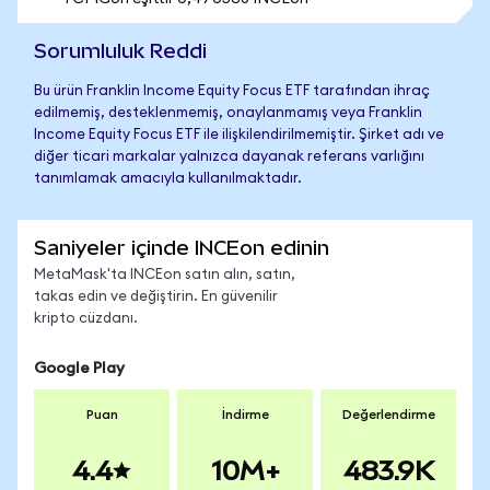
Sorumluluk Reddi
Bu ürün Franklin Income Equity Focus ETF tarafından ihraç
edilmemiş, desteklenmemiş, onaylanmamış veya Franklin
Income Equity Focus ETF ile ilişkilendirilmemiştir. Şirket adı ve
diğer ticari markalar yalnızca dayanak referans varlığını
tanımlamak amacıyla kullanılmaktadır.
Saniyeler içinde INCEon edinin
MetaMask'ta INCEon satın alın, satın,
takas edin ve değiştirin. En güvenilir
kripto cüzdanı.
Google Play
Puan
İndirme
Değerlendirme
4.4
10M+
483.9K