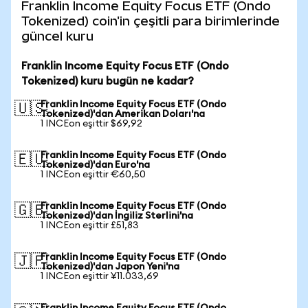
Franklin Income Equity Focus ETF (Ondo
Tokenized) coin'in çeşitli para birimlerinde
güncel kuru
Franklin Income Equity Focus ETF (Ondo
Tokenized) kuru bugün ne kadar?
Franklin Income Equity Focus ETF (Ondo
🇺🇸
Tokenized)'dan Amerikan Doları'na
1 INCEon eşittir $69,92
Franklin Income Equity Focus ETF (Ondo
🇪🇺
Tokenized)'dan Euro'na
1 INCEon eşittir €60,50
Franklin Income Equity Focus ETF (Ondo
🇬🇧
Tokenized)'dan İngiliz Sterlini'na
1 INCEon eşittir £51,83
Franklin Income Equity Focus ETF (Ondo
🇯🇵
Tokenized)'dan Japon Yeni'na
1 INCEon eşittir ¥11.033,69