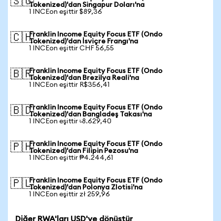
🇸🇬
Tokenized)'dan Singapur Doları'na
1 INCEon eşittir $89,36
Franklin Income Equity Focus ETF (Ondo
🇨🇭
Tokenized)'dan İsviçre Frangı'na
1 INCEon eşittir CHF 56,55
Franklin Income Equity Focus ETF (Ondo
🇧🇷
Tokenized)'dan Brezilya Reali'na
1 INCEon eşittir R$356,41
Franklin Income Equity Focus ETF (Ondo
🇧🇩
Tokenized)'dan Bangladeş Takası'na
1 INCEon eşittir ৳8.629,40
Franklin Income Equity Focus ETF (Ondo
🇵🇭
Tokenized)'dan Filipin Pezosu'na
1 INCEon eşittir ₱4.244,61
Franklin Income Equity Focus ETF (Ondo
🇵🇱
Tokenized)'dan Polonya Zlotisi'na
1 INCEon eşittir zł 259,96
Diğer RWA'ları USD'ye dönüştür