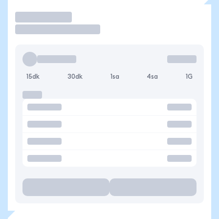
İşlem Yap
15dk
30dk
1sa
4sa
1G