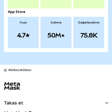
App Store
Puan
İndirme
Değerlendirme
4.7
50M+
75.8K
INCEon/AGGon
MetaMask site alt bilgisi
Takas et
Takas İşlemleri