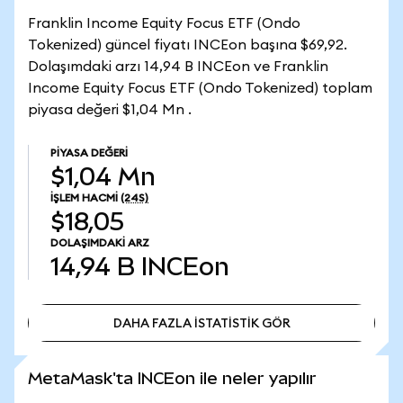
Franklin Income Equity Focus ETF (Ondo
Tokenized) güncel fiyatı INCEon başına $69,92.
Dolaşımdaki arzı 14,94 B INCEon ve Franklin
Income Equity Focus ETF (Ondo Tokenized) toplam
piyasa değeri $1,04 Mn .
PIYASA DEĞERI
$1,04 Mn
İŞLEM HACMI
(24S)
$18,05
DOLAŞIMDAKI ARZ
14,94 B
INCEon
DAHA FAZLA İSTATİSTİK GÖR
DAHA FAZLA İSTATİSTİK GÖR
MetaMask'ta INCEon ile neler yapılır