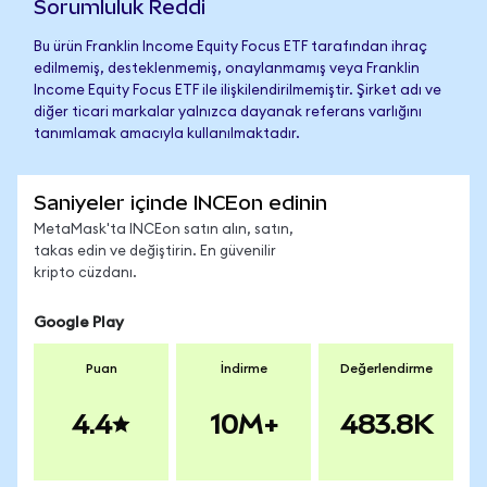
Sorumluluk Reddi
Bu ürün Franklin Income Equity Focus ETF tarafından ihraç
edilmemiş, desteklenmemiş, onaylanmamış veya Franklin
Income Equity Focus ETF ile ilişkilendirilmemiştir. Şirket adı ve
diğer ticari markalar yalnızca dayanak referans varlığını
tanımlamak amacıyla kullanılmaktadır.
Saniyeler içinde INCEon edinin
MetaMask'ta INCEon satın alın, satın,
takas edin ve değiştirin. En güvenilir
kripto cüzdanı.
Google Play
Puan
İndirme
Değerlendirme
4.4
10M+
483.8K