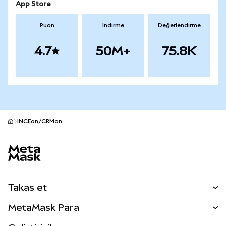
App Store
Puan
İndirme
Değerlendirme
4.7
50M+
75.8K
INCEon/CRMon
MetaMask site alt bilgisi
Takas et
Takas İşlemleri
MetaMask Para
Tahmin Et
YENİ
Kripto Al