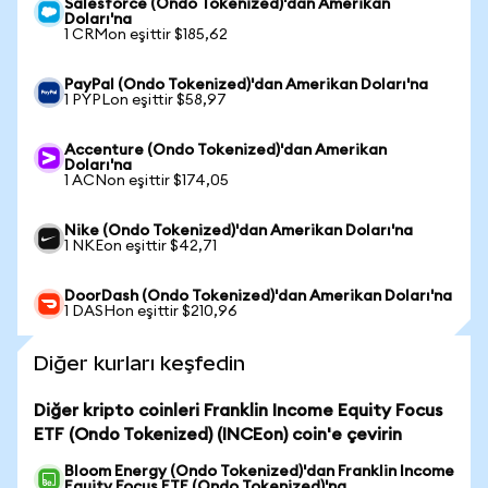
Salesforce (Ondo Tokenized)'dan Amerikan
Doları'na
1 CRMon eşittir $185,62
PayPal (Ondo Tokenized)'dan Amerikan Doları'na
1 PYPLon eşittir $58,97
Accenture (Ondo Tokenized)'dan Amerikan
Doları'na
1 ACNon eşittir $174,05
Nike (Ondo Tokenized)'dan Amerikan Doları'na
1 NKEon eşittir $42,71
DoorDash (Ondo Tokenized)'dan Amerikan Doları'na
1 DASHon eşittir $210,96
Diğer kurları keşfedin
Diğer kripto coinleri Franklin Income Equity Focus
ETF (Ondo Tokenized) (INCEon) coin'e çevirin
Bloom Energy (Ondo Tokenized)'dan Franklin Income
Equity Focus ETF (Ondo Tokenized)'na