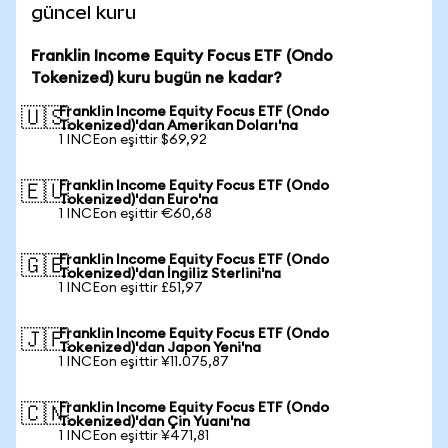
güncel kuru
Franklin Income Equity Focus ETF (Ondo
Tokenized) kuru bugün ne kadar?
Franklin Income Equity Focus ETF (Ondo
🇺🇸
Tokenized)'dan Amerikan Doları'na
1 INCEon eşittir $69,92
Franklin Income Equity Focus ETF (Ondo
🇪🇺
Tokenized)'dan Euro'na
1 INCEon eşittir €60,68
Franklin Income Equity Focus ETF (Ondo
🇬🇧
Tokenized)'dan İngiliz Sterlini'na
1 INCEon eşittir £51,97
Franklin Income Equity Focus ETF (Ondo
🇯🇵
Tokenized)'dan Japon Yeni'na
1 INCEon eşittir ¥11.075,87
Franklin Income Equity Focus ETF (Ondo
🇨🇳
Tokenized)'dan Çin Yuanı'na
1 INCEon eşittir ¥471,81