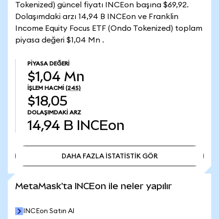
Tokenized) güncel fiyatı INCEon başına $69,92.
Dolaşımdaki arzı 14,94 B INCEon ve Franklin
Income Equity Focus ETF (Ondo Tokenized) toplam
piyasa değeri $1,04 Mn .
PIYASA DEĞERI
$1,04 Mn
İŞLEM HACMI
(24S)
$18,05
DOLAŞIMDAKI ARZ
14,94 B
INCEon
DAHA FAZLA İSTATİSTİK GÖR
DAHA FAZLA İSTATİSTİK GÖR
MetaMask'ta INCEon ile neler yapılır
INCEon Satın Al