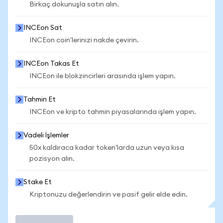
Birkaç dokunuşla satın alın.
INCEon Sat
INCEon coin'lerinizi nakde çevirin.
INCEon Takas Et
INCEon ile blokzincirleri arasında işlem yapın.
Tahmin Et
INCEon ve kripto tahmin piyasalarında işlem yapın.
Vadeli İşlemler
50x kaldıraca kadar token'larda uzun veya kısa
pozisyon alın.
Stake Et
Kriptonuzu değerlendirin ve pasif gelir elde edin.
İşlem Yap