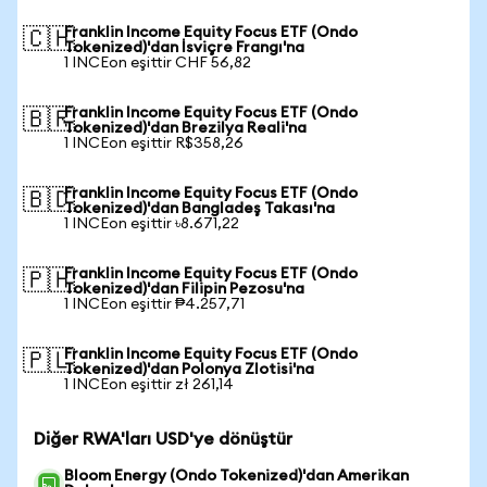
Franklin Income Equity Focus ETF (Ondo
🇨🇭
Tokenized)'dan İsviçre Frangı'na
1 INCEon eşittir CHF 56,82
Franklin Income Equity Focus ETF (Ondo
🇧🇷
Tokenized)'dan Brezilya Reali'na
1 INCEon eşittir R$358,26
Franklin Income Equity Focus ETF (Ondo
🇧🇩
Tokenized)'dan Bangladeş Takası'na
1 INCEon eşittir ৳8.671,22
Franklin Income Equity Focus ETF (Ondo
🇵🇭
Tokenized)'dan Filipin Pezosu'na
1 INCEon eşittir ₱4.257,71
Franklin Income Equity Focus ETF (Ondo
🇵🇱
Tokenized)'dan Polonya Zlotisi'na
1 INCEon eşittir zł 261,14
Diğer RWA'ları USD'ye dönüştür
Bloom Energy (Ondo Tokenized)'dan Amerikan