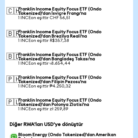
Franklin Income Equity Focus ETF (Ondo
🇨🇭
Tokenized)'dan İsviçre Frangı'na
1 INCEon eşittir CHF 56,51
Franklin Income Equity Focus ETF (Ondo
🇧🇷
Tokenized)'dan Brezilya Reali'na
1 INCEon eşittir R$357,38
Franklin Income Equity Focus ETF (Ondo
🇧🇩
Tokenized)'dan Bangladeş Takası'na
1 INCEon eşittir ৳8.654,44
Franklin Income Equity Focus ETF (Ondo
🇵🇭
Tokenized)'dan Filipin Pezosu'na
1 INCEon eşittir ₱4.250,32
Franklin Income Equity Focus ETF (Ondo
🇵🇱
Tokenized)'dan Polonya Zlotisi'na
1 INCEon eşittir zł 259,89
Diğer RWA'ları USD'ye dönüştür
Bloom Energy (Ondo Tokenized)'dan Amerikan