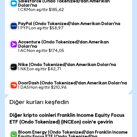
Salesforce (Ondo Tokenized)'dan Amerikan
Doları'na
1 CRMon eşittir $185,62
PayPal (Ondo Tokenized)'dan Amerikan Doları'na
1 PYPLon eşittir $58,97
Accenture (Ondo Tokenized)'dan Amerikan
Doları'na
1 ACNon eşittir $174,05
Nike (Ondo Tokenized)'dan Amerikan Doları'na
1 NKEon eşittir $42,71
DoorDash (Ondo Tokenized)'dan Amerikan Doları'na
1 DASHon eşittir $210,96
Diğer kurları keşfedin
Diğer kripto coinleri Franklin Income Equity Focus
ETF (Ondo Tokenized) (INCEon) coin'e çevirin
Bloom Energy (Ondo Tokenized)'dan Franklin Income
Equity Focus ETF (Ondo Tokenized)'na