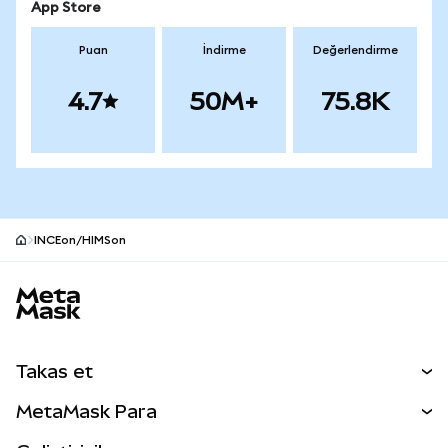
App Store
Puan
İndirme
Değerlendirme
4.7
50M+
75.8K
INCEon/HIMSon
MetaMask site alt bilgisi
Takas et
Takas İşlemleri
MetaMask Para
Tahmin Et
YENİ
Kripto Al