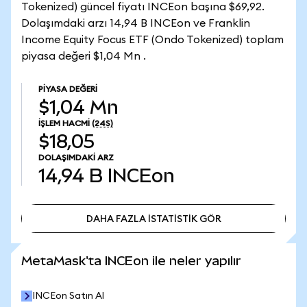
Tokenized) güncel fiyatı INCEon başına $69,92.
Dolaşımdaki arzı 14,94 B INCEon ve Franklin
Income Equity Focus ETF (Ondo Tokenized) toplam
piyasa değeri $1,04 Mn .
PIYASA DEĞERI
$1,04 Mn
İŞLEM HACMI
(24S)
$18,05
DOLAŞIMDAKI ARZ
14,94 B
INCEon
DAHA FAZLA İSTATİSTİK GÖR
DAHA FAZLA İSTATİSTİK GÖR
MetaMask'ta INCEon ile neler yapılır
INCEon Satın Al