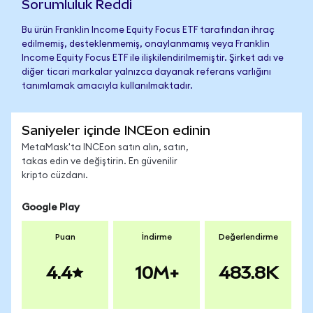
Sorumluluk Reddi
Bu ürün Franklin Income Equity Focus ETF tarafından ihraç
edilmemiş, desteklenmemiş, onaylanmamış veya Franklin
Income Equity Focus ETF ile ilişkilendirilmemiştir. Şirket adı ve
diğer ticari markalar yalnızca dayanak referans varlığını
tanımlamak amacıyla kullanılmaktadır.
Saniyeler içinde INCEon edinin
MetaMask'ta INCEon satın alın, satın,
takas edin ve değiştirin. En güvenilir
kripto cüzdanı.
Google Play
Puan
İndirme
Değerlendirme
4.4
10M+
483.8K