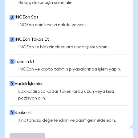
Birkaç dokunuşla satın alın.
INCEon Sat
INCEon coin'lerinizi nakde çevirin.
INCEon Takas Et
INCEon ile blokzincirleri arasında işlem yapın.
Tahmin Et
INCEon ve kripto tahmin piyasalarında işlem yapın.
Vadeli İşlemler
50x kaldıraca kadar token'larda uzun veya kısa
pozisyon alın.
Stake Et
Kriptonuzu değerlendirin ve pasif gelir elde edin.
İşlem Yap