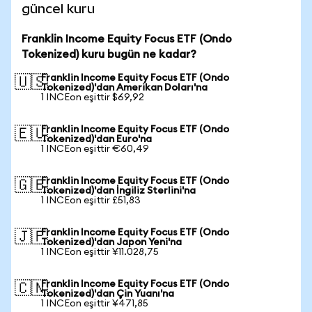
güncel kuru
Franklin Income Equity Focus ETF (Ondo
Tokenized) kuru bugün ne kadar?
Franklin Income Equity Focus ETF (Ondo
🇺🇸
Tokenized)'dan Amerikan Doları'na
1 INCEon eşittir $69,92
Franklin Income Equity Focus ETF (Ondo
🇪🇺
Tokenized)'dan Euro'na
1 INCEon eşittir €60,49
Franklin Income Equity Focus ETF (Ondo
🇬🇧
Tokenized)'dan İngiliz Sterlini'na
1 INCEon eşittir £51,83
Franklin Income Equity Focus ETF (Ondo
🇯🇵
Tokenized)'dan Japon Yeni'na
1 INCEon eşittir ¥11.028,75
Franklin Income Equity Focus ETF (Ondo
🇨🇳
Tokenized)'dan Çin Yuanı'na
1 INCEon eşittir ¥471,85