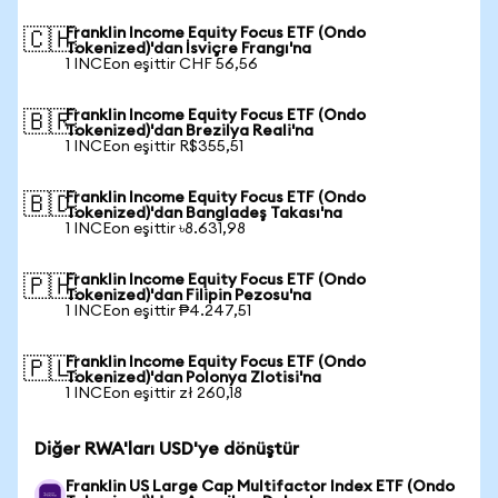
Franklin Income Equity Focus ETF (Ondo
🇨🇭
Tokenized)'dan İsviçre Frangı'na
1 INCEon eşittir CHF 56,56
Franklin Income Equity Focus ETF (Ondo
🇧🇷
Tokenized)'dan Brezilya Reali'na
1 INCEon eşittir R$355,51
Franklin Income Equity Focus ETF (Ondo
🇧🇩
Tokenized)'dan Bangladeş Takası'na
1 INCEon eşittir ৳8.631,98
Franklin Income Equity Focus ETF (Ondo
🇵🇭
Tokenized)'dan Filipin Pezosu'na
1 INCEon eşittir ₱4.247,51
Franklin Income Equity Focus ETF (Ondo
🇵🇱
Tokenized)'dan Polonya Zlotisi'na
1 INCEon eşittir zł 260,18
Diğer RWA'ları USD'ye dönüştür
Franklin US Large Cap Multifactor Index ETF (Ondo