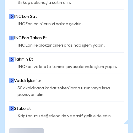
Birkaç dokunuşla satın alın.
INCEon Sat
INCEon coin'lerinizi nakde çevirin.
INCEon Takas Et
INCEon ile blokzincirleri arasında işlem yapın.
Tahmin Et
INCEon ve kripto tahmin piyasalarında işlem yapın.
Vadeli İşlemler
50x kaldıraca kadar token'larda uzun veya kısa
pozisyon alın.
Stake Et
Kriptonuzu değerlendirin ve pasif gelir elde edin.
İşlem Yap