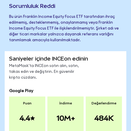
Sorumluluk Reddi
Bu ürün Franklin Income Equity Focus ETF tarafından ihraç
edilmemiş, desteklenmemiş, onaylanmamış veya Franklin
Income Equity Focus ETF ile ilişkilendirilmemiştir. Şirket adı ve
diğer ticari markalar yalnızca dayanak referans varlığını
tanımlamak amacıyla kullanılmaktadır.
Saniyeler içinde INCEon edinin
MetaMask'ta INCEon satın alın, satın,
takas edin ve değiştirin. En güvenilir
kripto cüzdanı.
Google Play
Puan
İndirme
Değerlendirme
4.4
10M+
484K