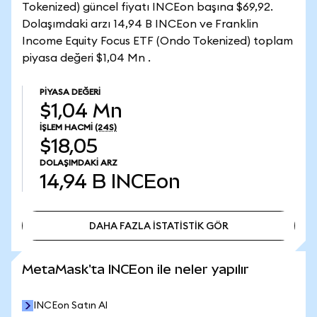
Tokenized) güncel fiyatı INCEon başına $69,92.
Dolaşımdaki arzı 14,94 B INCEon ve Franklin
Income Equity Focus ETF (Ondo Tokenized) toplam
piyasa değeri $1,04 Mn .
PIYASA DEĞERI
$1,04 Mn
İŞLEM HACMI
(24S)
$18,05
DOLAŞIMDAKI ARZ
14,94 B
INCEon
DAHA FAZLA İSTATİSTİK GÖR
DAHA FAZLA İSTATİSTİK GÖR
MetaMask'ta INCEon ile neler yapılır
INCEon Satın Al