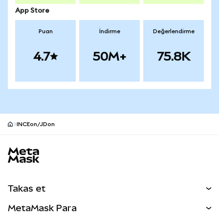
App Store
Puan
İndirme
Değerlendirme
4.7
50M+
75.8K
INCEon/JDon
MetaMask site alt bilgisi
Takas et
Takas İşlemleri
MetaMask Para
Tahmin Et
YENİ
Kripto Al