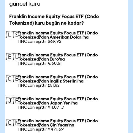
güncel kuru
Franklin Income Equity Focus ETF (Ondo
Tokenized) kuru bugün ne kadar?
Franklin Income Equity Focus ETF (Ondo
🇺🇸
Tokenized)'dan Amerikan Doları'na
1 INCEon eşittir $69,92
Franklin Income Equity Focus ETF (Ondo
🇪🇺
Tokenized)'dan Euro'na
1 INCEon eşittir €60,51
Franklin Income Equity Focus ETF (Ondo
🇬🇧
Tokenized)'dan İngiliz Sterlini'na
1 INCEon eşittir £51,82
Franklin Income Equity Focus ETF (Ondo
🇯🇵
Tokenized)'dan Japon Yeni'na
1 INCEon eşittir ¥11.071,7
Franklin Income Equity Focus ETF (Ondo
🇨🇳
Tokenized)'dan Çin Yuanı'na
1 INCEon eşittir ¥471,69