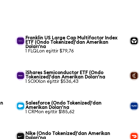
Franklin US Large Cap Multifactor Index
ETF (Ondo Tokenized)'dan Amerikan
Doları'na
1 FLQLon eşittir $79,76
n
iShares Semiconductor ETF (Ondo
Tokenized)'dan Amerikan Doları'na
1 SOXXon eşittir $536,43
an
Salesforce (Ondo Tokenized)'dan
Amerikan Doları'na
1 CRMon eşittir $185,62
Nike (Ondo Tokenized)'dan Amerikan
Doları'na