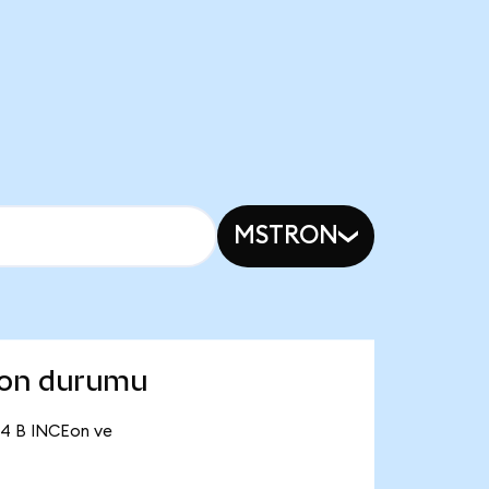
MSTRON
 son durumu
,94 B INCEon ve