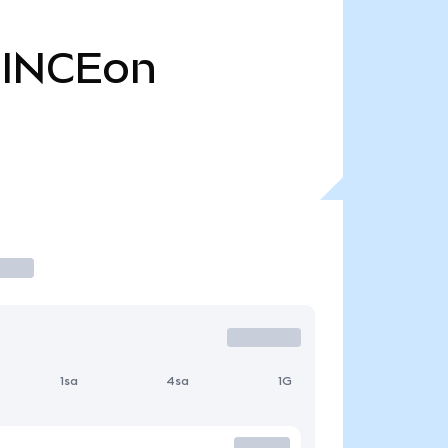
INCEon
1sa
4sa
1G