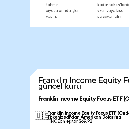
tahmin
kadar token'lard
piyasalarında işlem
uzun veya kısa
yapın.
pozisyon alın.
Franklin Income Equity Fo
güncel kuru
Franklin Income Equity Focus ETF (
Franklin Income Equity Focus ETF (Ond
🇺🇸
Tokenized)'dan Amerikan Doları'na
1 INCEon eşittir $69,92