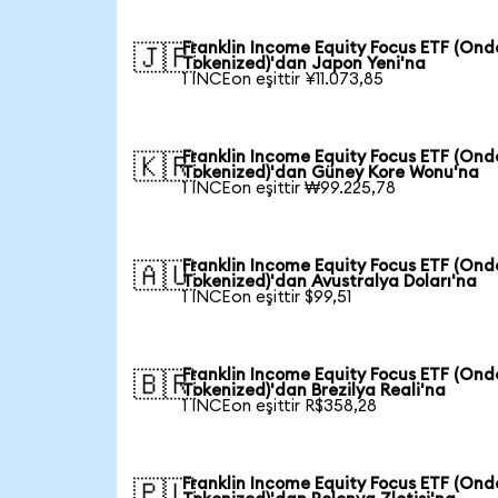
Franklin Income Equity Focus ETF (Ond
🇯🇵
Tokenized)'dan Japon Yeni'na
1 INCEon eşittir ¥11.073,85
Franklin Income Equity Focus ETF (Ond
🇰🇷
Tokenized)'dan Güney Kore Wonu'na
1 INCEon eşittir ₩99.225,78
Franklin Income Equity Focus ETF (Ond
🇦🇺
Tokenized)'dan Avustralya Doları'na
1 INCEon eşittir $99,51
Franklin Income Equity Focus ETF (Ond
🇧🇷
Tokenized)'dan Brezilya Reali'na
1 INCEon eşittir R$358,28
Franklin Income Equity Focus ETF (Ond
🇵🇱