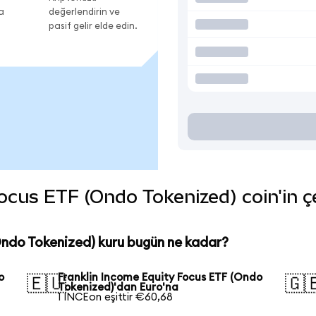
a
değerlendirin ve
pasif gelir elde edin.
cus ETF (Ondo Tokenized) coin'in çeş
Ondo Tokenized) kuru bugün ne kadar?
o
Franklin Income Equity Focus ETF (Ondo
🇪🇺
🇬
Tokenized)'dan Euro'na
1 INCEon eşittir €60,68