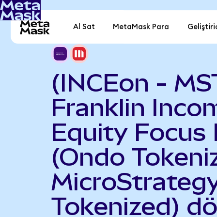
Al Sat
MetaMask Para
Geliştiri
(INCEon - MS
Franklin Inco
Equity Focus
(Ondo Tokeniz
MicroStrateg
Tokenized) d