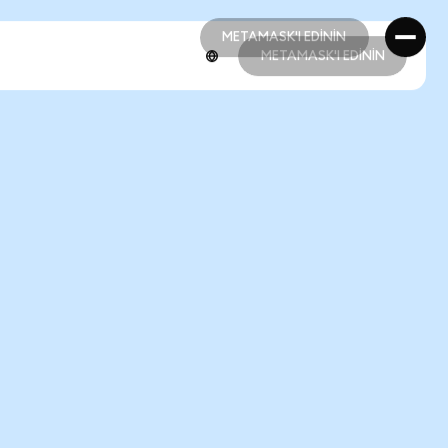
METAMASK'I EDİNİN
METAMASK'I EDİNİN
METAMASK'I EDİNİN
METAMASK'I EDİNİN