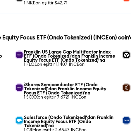
1 NKEon eşittir $42,71
me Equity Focus ETF (Ondo Tokenized) (INCEon) coin'e
Franklin US Large Cap Multifactor Index
o
ETF (Ondo Tokenized)'dan Franklin Income
Equity Focus ETF (Ondo Tokenized)'na
1 FLQLon eşittir 1,1407 INCEon
iShares Semiconductor ETF (Ondo
Tokenized)'dan Franklin Income Equity
Focus ETF (Ondo Tokenized)'na
1 SOXXon eşittir 7,6721 INCEon
Salesforce (Ondo Tokenized)'dan Franklin
Income Equity Focus ETF (Ondo
Tokenized)'na
1 CRMon eşittir 2,6547 INCEon