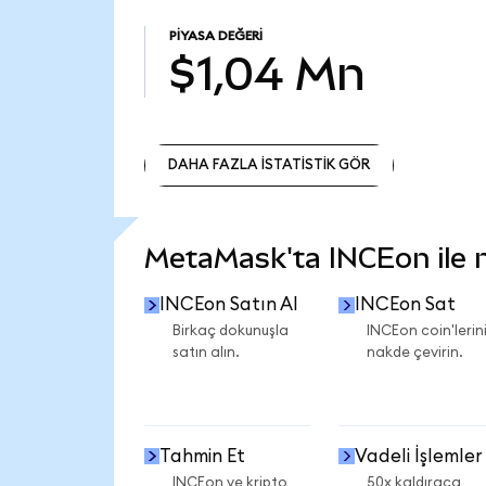
PIYASA DEĞERI
$1,04 Mn
DAHA FAZLA İSTATİSTİK GÖR
DAHA FAZLA İSTATİSTİK GÖR
MetaMask'ta INCEon ile ne
INCEon Satın Al
INCEon Sat
Birkaç dokunuşla
INCEon coin'lerini
satın alın.
nakde çevirin.
Tahmin Et
Vadeli İşlemler
INCEon ve kripto
50x kaldıraca