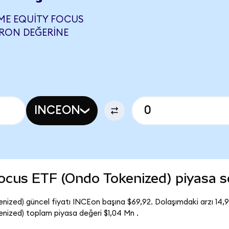
ME EQUITY FOCUS
TRON DEĞERINE
INCEON
Focus ETF (Ondo Tokenized) piyasa
nized) güncel fiyatı INCEon başına $69,92. Dolaşımdaki arzı 14
nized) toplam piyasa değeri $1,04 Mn .