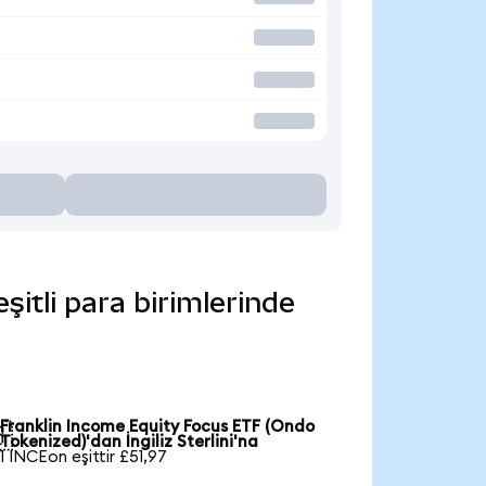
itli para birimlerinde
Franklin Income Equity Focus ETF (Ondo

Tokenized)'dan İngiliz Sterlini'na
1 INCEon eşittir £51,97