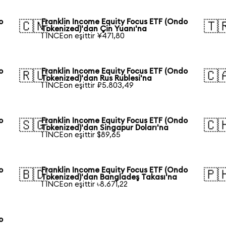
o
Franklin Income Equity Focus ETF (Ondo
🇨🇳
🇹
Tokenized)'dan Çin Yuanı'na
1 INCEon eşittir ¥471,80
o
Franklin Income Equity Focus ETF (Ondo
🇷🇺
🇨
Tokenized)'dan Rus Rublesi'na
1 INCEon eşittir ₽5.803,49
o
Franklin Income Equity Focus ETF (Ondo
🇸🇬
🇨
Tokenized)'dan Singapur Doları'na
1 INCEon eşittir $89,65
o
Franklin Income Equity Focus ETF (Ondo
🇧🇩
🇵
Tokenized)'dan Bangladeş Takası'na
1 INCEon eşittir ৳8.671,22
o