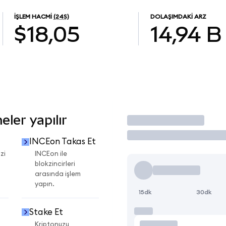
İŞLEM HACMI
(24S)
DOLAŞIMDAKI ARZ
$18,05
14,94 B
ler yapılır
İşlem Yap
INCEon Takas Et
zi
INCEon ile
blokzincirleri
arasında işlem
yapın.
15dk
30dk
Stake Et
Kriptonuzu