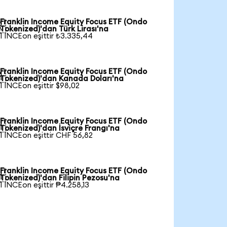
Franklin Income Equity Focus ETF (Ondo

Tokenized)'dan Türk Lirası'na
1 INCEon eşittir ₺3.335,44
Franklin Income Equity Focus ETF (Ondo

Tokenized)'dan Kanada Doları'na
1 INCEon eşittir $98,02
Franklin Income Equity Focus ETF (Ondo

Tokenized)'dan İsviçre Frangı'na
1 INCEon eşittir CHF 56,82
Franklin Income Equity Focus ETF (Ondo

Tokenized)'dan Filipin Pezosu'na
1 INCEon eşittir ₱4.258,13