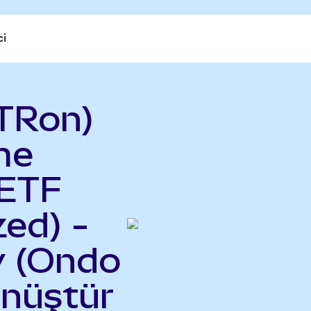
ci
TRon)
me
 ETF
ed) -
y (Ondo
önüştür