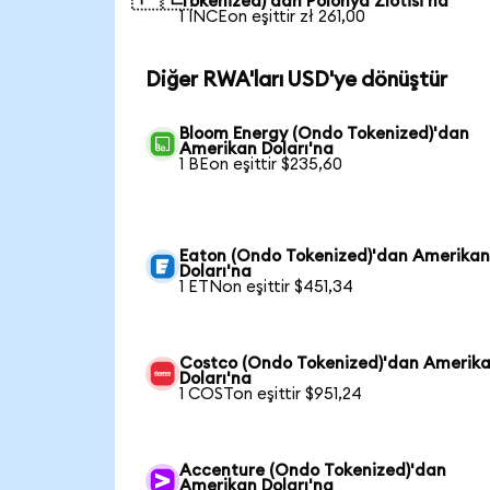
Tokenized)'dan Polonya Zlotisi'na
1 INCEon eşittir zł 261,00
Diğer RWA'ları USD'ye dönüştür
Bloom Energy (Ondo Tokenized)'dan
Amerikan Doları'na
1 BEon eşittir $235,60
Eaton (Ondo Tokenized)'dan Amerika
Doları'na
1 ETNon eşittir $451,34
Costco (Ondo Tokenized)'dan Amerik
Doları'na
1 COSTon eşittir $951,24
Accenture (Ondo Tokenized)'dan
Amerikan Doları'na