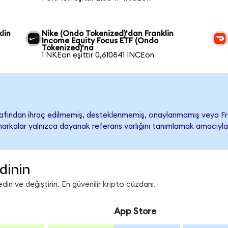
lin
Nike (Ondo Tokenized)'dan Franklin
Income Equity Focus ETF (Ondo
Tokenized)'na
1 NKEon eşittir 0,610841 INCEon
rafından ihraç edilmemiş, desteklenmemiş, onaylanmamış veya Fra
ari markalar yalnızca dayanak referans varlığını tanımlamak amacıyla
dinin
in ve değiştirin. En güvenilir kripto cüzdanı.
App Store