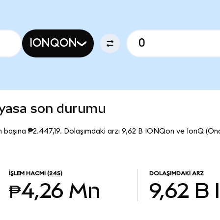
IONQON
iyasa son durumu
 başına ₱2.447,19. Dolaşımdaki arzı 9,62 B IONQon ve IonQ (O
İŞLEM HACMI
(24S)
DOLAŞIMDAKI ARZ
₱4,26 Mn
9,62 B