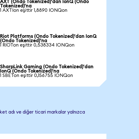
AXT (Ondo Tokenized)'dan IonQ (Ondo
Tokenized)'na
1 AXTIon eşittir 1,8890 IONQon
Riot Platforms (Ondo Tokenized)'dan IonQ
(Ondo Tokenized)'na
1 RIOTon eşittir 0,538334 IONQon
SharpLink Gaming (Ondo Tokenized)'dan
IonQ (Ondo Tokenized)'na
1 SBETon eşittir 0,156755 IONQon
ket adı ve diğer ticari markalar yalnızca