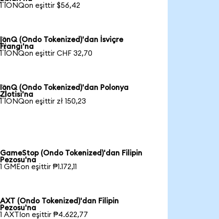
1 IONQon eşittir $56,42
IonQ (Ondo Tokenized)'dan İsviçre

Frangı'na
1 IONQon eşittir CHF 32,70
IonQ (Ondo Tokenized)'dan Polonya

Zlotisi'na
1 IONQon eşittir zł 150,23
GameStop (Ondo Tokenized)'dan Filipin
Pezosu'na
1 GMEon eşittir ₱1.172,11
AXT (Ondo Tokenized)'dan Filipin
Pezosu'na
1 AXTIon eşittir ₱4.622,77