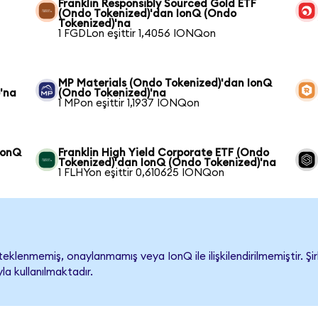
Franklin Responsibly Sourced Gold ETF
(Ondo Tokenized)'dan IonQ (Ondo
Tokenized)'na
1 FGDLon eşittir 1,4056 IONQon
MP Materials (Ondo Tokenized)'dan IonQ
'na
(Ondo Tokenized)'na
1 MPon eşittir 1,1937 IONQon
IonQ
Franklin High Yield Corporate ETF (Ondo
Tokenized)'dan IonQ (Ondo Tokenized)'na
1 FLHYon eşittir 0,610625 IONQon
klenmemiş, onaylanmamış veya IonQ ile ilişkilendirilmemiştir. Şir
a kullanılmaktadır.