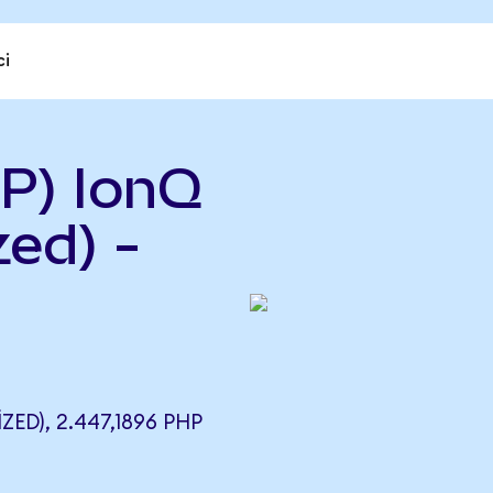
ci
P) IonQ
ed) -
D), 2.447,1896 PHP