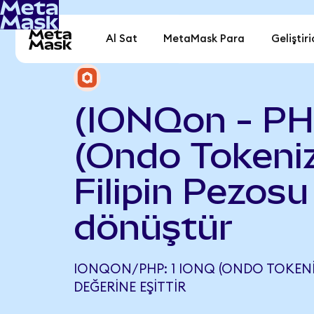
Al Sat
MetaMask Para
Geliştiri
(IONQon - PH
(Ondo Tokeniz
Filipin Pezosu
dönüştür
IONQON/PHP: 1 IONQ (ONDO TOKENIZE
DEĞERINE EŞITTIR