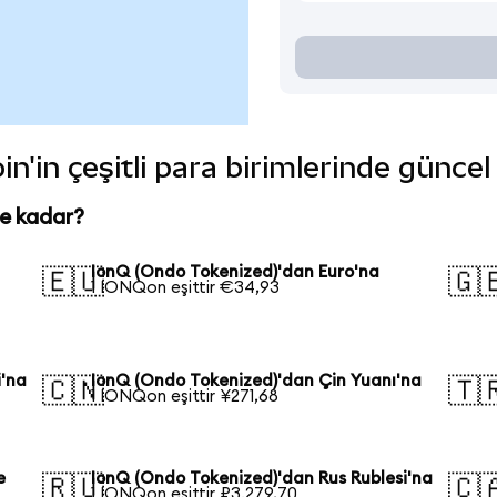
n'in çeşitli para birimlerinde güncel
ne kadar?
IonQ (Ondo Tokenized)'dan Euro'na
🇪🇺
🇬
1 IONQon eşittir €34,93
i'na
IonQ (Ondo Tokenized)'dan Çin Yuanı'na
🇨🇳
🇹
1 IONQon eşittir ¥271,68
e
IonQ (Ondo Tokenized)'dan Rus Rublesi'na
🇷🇺
🇨
1 IONQon eşittir ₽3.279,70