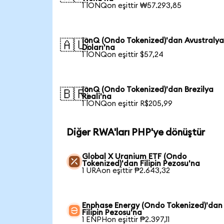
1 IONQon eşittir ₩57.293,85
IonQ (Ondo Tokenized)'dan Avustraly
🇦🇺
Doları'na
1 IONQon eşittir $57,24
IonQ (Ondo Tokenized)'dan Brezilya
🇧🇷
Reali'na
1 IONQon eşittir R$205,99
Diğer RWA'ları PHP'ye dönüştür
Global X Uranium ETF (Ondo
Tokenized)'dan Filipin Pezosu'na
1 URAon eşittir ₱2.643,32
Enphase Energy (Ondo Tokenized)'dan
Filipin Pezosu'na
1 ENPHon eşittir ₱2.397,11