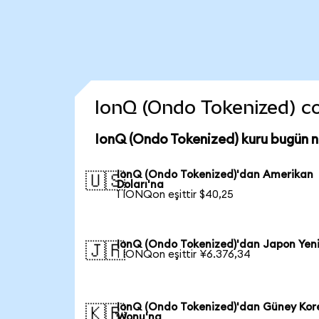
IonQ (Ondo Tokenized) coi
IonQ (Ondo Tokenized) kuru bugün 
IonQ (Ondo Tokenized)'dan Amerikan
🇺🇸
Doları'na
1 IONQon eşittir $40,25
IonQ (Ondo Tokenized)'dan Japon Yen
🇯🇵
1 IONQon eşittir ¥6.376,34
IonQ (Ondo Tokenized)'dan Güney Kor
🇰🇷
Wonu'na