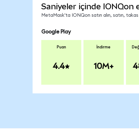
Saniyeler içinde IONQon 
MetaMask'ta IONQon satın alın, satın, takas ed
Google Play
Puan
İndirme
Değ
4.4
10M+
4