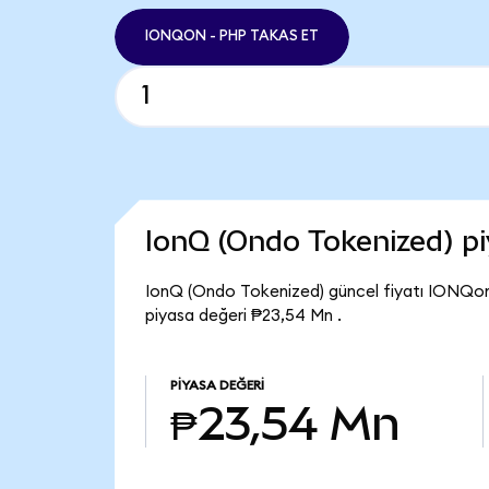
IONQON - PHP TAKAS ET
IonQ (Ondo Tokenized) p
IonQ (Ondo Tokenized) güncel fiyatı IONQon
piyasa değeri ₱23,54 Mn .
PIYASA DEĞERI
₱23,54 Mn