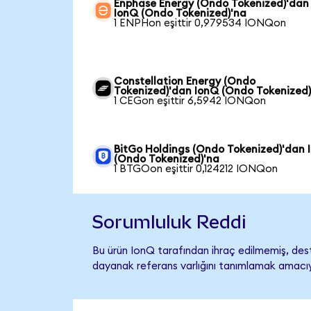
Enphase Energy (Ondo Tokenized)'dan
IonQ (Ondo Tokenized)'na
1 ENPHon eşittir 0,979534 IONQon
Constellation Energy (Ondo
Tokenized)'dan IonQ (Ondo Tokenized)
1 CEGon eşittir 6,5942 IONQon
BitGo Holdings (Ondo Tokenized)'dan 
(Ondo Tokenized)'na
1 BTGOon eşittir 0,124212 IONQon
Sorumluluk Reddi
Bu ürün IonQ tarafından ihraç edilmemiş, deste
dayanak referans varlığını tanımlamak amacıyl