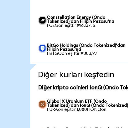
Constellation Energy (Ondo
Tokenized)'dan Filipin Pezosu'na
1 CEGon eşittir ₱16.137,15
BitGo Holdings (Ondo Tokenized)'dan
Filipin Pezosu'na
1 BTGOon eşittir ₱303,97
Diğer kurları keşfedin
Diğer kripto coinleri IonQ (Ondo To
Global X Uranium ETF (Ondo
Tokenized)'dan IonQ (Ondo Tokenized)
1 URAon eşittir 1,0801 IONQon