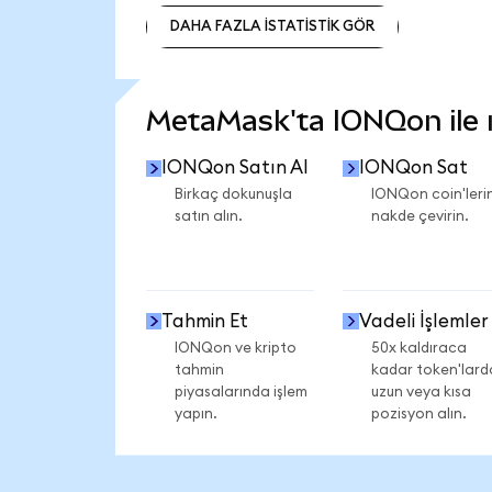
DAHA FAZLA İSTATİSTİK GÖR
DAHA FAZLA İSTATİSTİK GÖR
MetaMask'ta IONQon ile ne
IONQon Satın Al
IONQon Sat
Birkaç dokunuşla
IONQon coin'lerin
satın alın.
nakde çevirin.
Tahmin Et
Vadeli İşlemler
IONQon ve kripto
50x kaldıraca
tahmin
kadar token'lard
piyasalarında işlem
uzun veya kısa
yapın.
pozisyon alın.