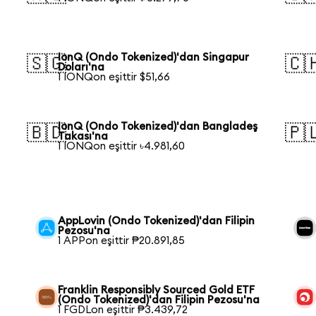
a
IonQ (Ondo Tokenized)'dan Singapur
🇸🇬
🇨
Doları'na
1 IONQon eşittir $51,66
IonQ (Ondo Tokenized)'dan Bangladeş
🇧🇩
🇵
Takası'na
1 IONQon eşittir ৳4.981,60
AppLovin (Ondo Tokenized)'dan Filipin
Pezosu'na
1 APPon eşittir ₱20.891,85
Franklin Responsibly Sourced Gold ETF
(Ondo Tokenized)'dan Filipin Pezosu'na
1 FGDLon eşittir ₱3.439,72