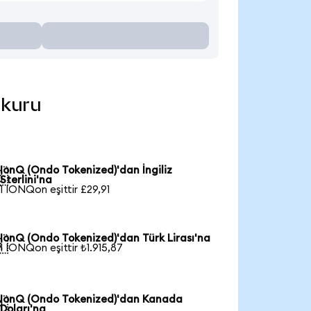
 kuru
IonQ (Ondo Tokenized)'dan İngiliz

Sterlini'na
1 IONQon eşittir £29,91
IonQ (Ondo Tokenized)'dan Türk Lirası'na

1 IONQon eşittir ₺1.915,87
IonQ (Ondo Tokenized)'dan Kanada

Doları'na