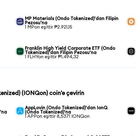
MP Materials (Ondo Tokenized)'dan Filipin
Pezosu'na
1 MPon eşittir ₱2.921,15
Franklin High Yield Corporate ETF (Ondo
Tokenized)'dan Filipin Pezosu'na
1 FLHYon eşittir ₱1.494,32
kenized) (IONQon) coin'e çevirin
AppLovin (Ondo Tokenized)'dan IonQ
'na
(Ondo Tokenized)'na
1 APPon eşittir 8,5371 IONQon