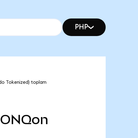
PHP
ndo Tokenized) toplam
IONQon