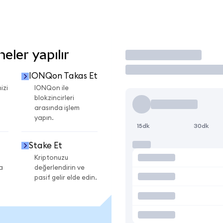
ler yapılır
İşlem Yap
IONQon Takas Et
izi
IONQon ile
blokzincirleri
arasında işlem
yapın.
15dk
30dk
Stake Et
Kriptonuzu
a
değerlendirin ve
pasif gelir elde edin.