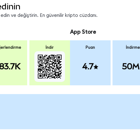
edinin
in ve değiştirin. En güvenilir kripto cüzdanı.
App Store
erlendirme
İndir
Puan
İndirme
83.7K
4.7
50M