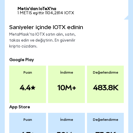
Metis'dan IoTeX'na
1 METIS eşittir 1104,2814 IOTX
Saniyeler içinde IOTX edinin
MetaMask'ta IOTX satın alın, satın,
takas edin ve değiştirin. En güvenilir
kripto cüzdanı.
Google Play
Puan
İndirme
Değerlendirme
4.4
10M+
483.8K
App Store
Puan
İndirme
Değerlendirme