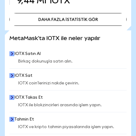
9,44 Mr
IOTX
DAHA FAZLA İSTATİSTİK GÖR
DAHA FAZLA İSTATİSTİK GÖR
MetaMask'ta IOTX ile neler yapılır
IOTX Satın Al
Birkaç dokunuşla satın alın.
IOTX Sat
IOTX coin'lerinizi nakde çevirin.
IOTX Takas Et
IOTX ile blokzincirleri arasında işlem yapın.
Tahmin Et
IOTX ve kripto tahmin piyasalarında işlem yapın.