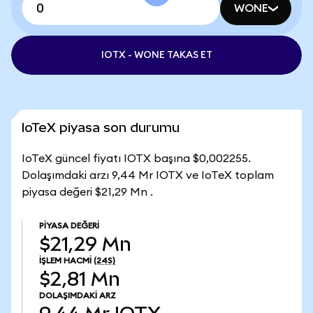
WONE
IOTX - WONE TAKAS ET
IoTeX piyasa son durumu
IoTeX güncel fiyatı IOTX başına $0,002255.
Dolaşımdaki arzı 9,44 Mr IOTX ve IoTeX toplam
piyasa değeri $21,29 Mn .
PIYASA DEĞERI
$21,29 Mn
İŞLEM HACMI
(24S)
$2,81 Mn
DOLAŞIMDAKI ARZ