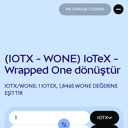
METAMASK'I EDİNİN
METAMASK'I EDİNİN
(IOTX - WONE) IoTeX -
Wrapped One dönüştür
IOTX/WONE: 1 IOTEX, 1,8465 WONE DEĞERINE
EŞITTIR
IOTX