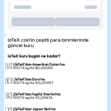
IoTeX coin'in çeşitli para birimlerinde
güncel kuru
IoTeX kuru bugün ne kadar?
IoTeX'dan Amerikan Doları'na
🇺🇸
1 IOTX eşittir $0,002255
IoTeX'dan Euro'na
🇪🇺
1 IOTX eşittir €0,001957
IoTeX'dan İngiliz Sterlini'na
🇬🇧
1 IOTX eşittir £0,001676
IoTeX'dan Japon Yeni'na