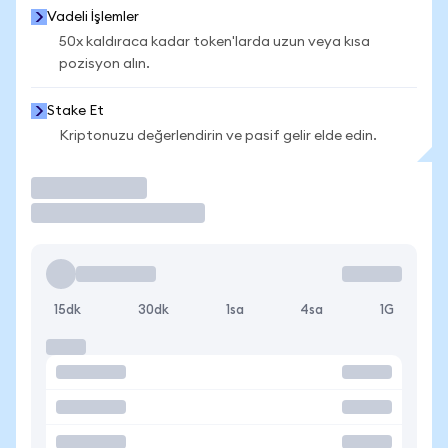
Vadeli İşlemler
50x kaldıraca kadar token'larda uzun veya kısa
pozisyon alın.
Stake Et
Kriptonuzu değerlendirin ve pasif gelir elde edin.
İşlem Yap
15dk
30dk
1sa
4sa
1G