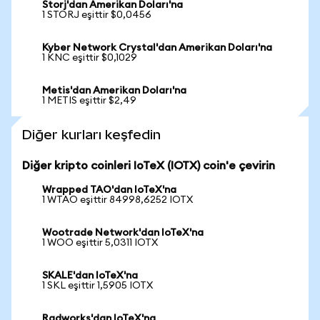
Storj'dan Amerikan Doları'na
1 STORJ eşittir $0,0456
Kyber Network Crystal'dan Amerikan Doları'na
1 KNC eşittir $0,1029
Metis'dan Amerikan Doları'na
1 METIS eşittir $2,49
Diğer kurları keşfedin
Diğer kripto coinleri IoTeX (IOTX) coin'e çevirin
Wrapped TAO'dan IoTeX'na
1 WTAO eşittir 84998,6252 IOTX
Wootrade Network'dan IoTeX'na
1 WOO eşittir 5,0311 IOTX
SKALE'dan IoTeX'na
1 SKL eşittir 1,5905 IOTX
Radworks'dan IoTeX'na