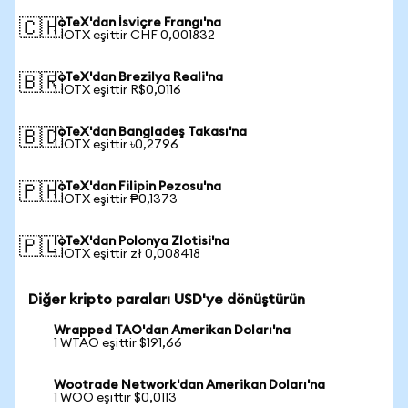
IoTeX'dan İsviçre Frangı'na
🇨🇭
1 IOTX eşittir CHF 0,001832
IoTeX'dan Brezilya Reali'na
🇧🇷
1 IOTX eşittir R$0,0116
IoTeX'dan Bangladeş Takası'na
🇧🇩
1 IOTX eşittir ৳0,2796
IoTeX'dan Filipin Pezosu'na
🇵🇭
1 IOTX eşittir ₱0,1373
IoTeX'dan Polonya Zlotisi'na
🇵🇱
1 IOTX eşittir zł 0,008418
Diğer kripto paraları USD'ye dönüştürün
Wrapped TAO'dan Amerikan Doları'na
1 WTAO eşittir $191,66
Wootrade Network'dan Amerikan Doları'na
1 WOO eşittir $0,0113