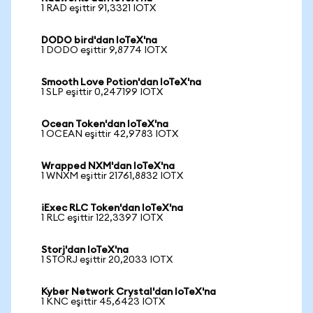
1 RAD eşittir 91,3321 IOTX
DODO bird'dan IoTeX'na
1 DODO eşittir 9,8774 IOTX
Smooth Love Potion'dan IoTeX'na
1 SLP eşittir 0,247199 IOTX
Ocean Token'dan IoTeX'na
1 OCEAN eşittir 42,9783 IOTX
Wrapped NXM'dan IoTeX'na
1 WNXM eşittir 21761,8832 IOTX
iExec RLC Token'dan IoTeX'na
1 RLC eşittir 122,3397 IOTX
Storj'dan IoTeX'na
1 STORJ eşittir 20,2033 IOTX
Kyber Network Crystal'dan IoTeX'na
1 KNC eşittir 45,6423 IOTX