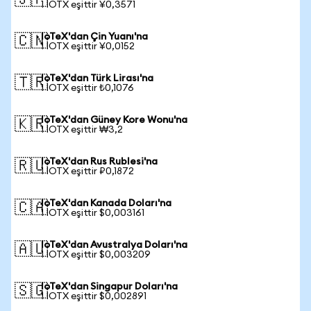
🇯🇵
1 IOTX eşittir ¥0,3571
IoTeX'dan Çin Yuanı'na
🇨🇳
1 IOTX eşittir ¥0,0152
IoTeX'dan Türk Lirası'na
🇹🇷
1 IOTX eşittir ₺0,1076
IoTeX'dan Güney Kore Wonu'na
🇰🇷
1 IOTX eşittir ₩3,2
IoTeX'dan Rus Rublesi'na
🇷🇺
1 IOTX eşittir ₽0,1872
IoTeX'dan Kanada Doları'na
🇨🇦
1 IOTX eşittir $0,003161
IoTeX'dan Avustralya Doları'na
🇦🇺
1 IOTX eşittir $0,003209
IoTeX'dan Singapur Doları'na
🇸🇬
1 IOTX eşittir $0,002891