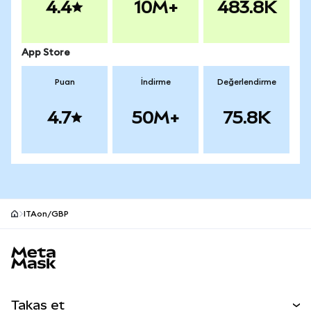
4.4
10M+
483.8K
App Store
Puan
İndirme
Değerlendirme
4.7
50M+
75.8K
ITAon/GBP
MetaMask site alt bilgisi
Takas et