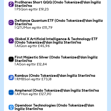
ProShares Short QQQ (Ondo Tokenized)'dan İngiliz
Sterlini'na
1 PSQon eşittir £19,23
Defiance Quantum ETF (Ondo Tokenized)'dan İngiliz
Sterlini'na
1 QTUMon eşittir £111,79
Global X Artificial Intelligence & Technology ETF
(Ondo Tokenized)'dan İngiliz Sterlini'na
1 AIQon eşittir £45,96
First Majestic Silver (Ondo Tokenized)'dan İngiliz
Sterlini'na
1 AGon eşittir £12,84
Rambus (Ondo Tokenized)'dan İngiliz Sterlini'na
1 RMBSon eşittir £73,18
Amphenol (Ondo Tokenized)'dan İngiliz Sterlini'na
1 APHon eşittir £127,90
Opendoor Technologies (Ondo Tokenized)'dan
İngiliz Sterlini'na