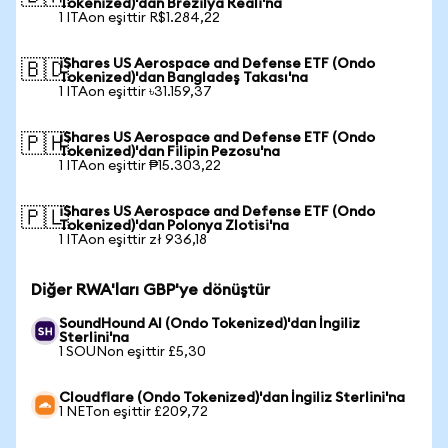
Tokenized)'dan Brezilya Reali'na
1 ITAon eşittir R$1.284,22
iShares US Aerospace and Defense ETF (Ondo
🇧🇩
Tokenized)'dan Bangladeş Takası'na
1 ITAon eşittir ৳31.159,37
iShares US Aerospace and Defense ETF (Ondo
🇵🇭
Tokenized)'dan Filipin Pezosu'na
1 ITAon eşittir ₱15.303,22
iShares US Aerospace and Defense ETF (Ondo
🇵🇱
Tokenized)'dan Polonya Zlotisi'na
1 ITAon eşittir zł 936,18
Diğer RWA'ları GBP'ye dönüştür
SoundHound AI (Ondo Tokenized)'dan İngiliz
Sterlini'na
1 SOUNon eşittir £5,30
Cloudflare (Ondo Tokenized)'dan İngiliz Sterlini'na
1 NETon eşittir £209,72