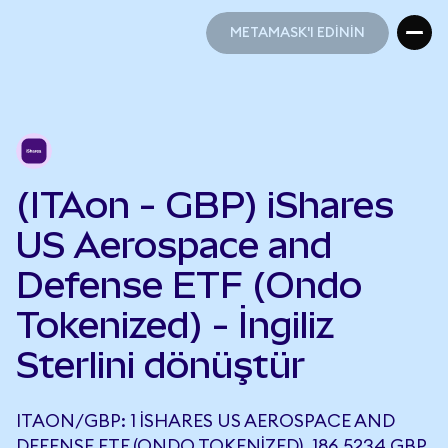
METAMASK'I EDİNİN
METAMASK'I EDİNİN
(ITAon - GBP) iShares
US Aerospace and
Defense ETF (Ondo
Tokenized) - İngiliz
Sterlini dönüştür
ITAON/GBP: 1 ISHARES US AEROSPACE AND
DEFENSE ETF (ONDO TOKENIZED), 186,5234 GBP