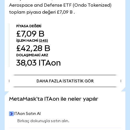
Aerospace and Defense ETF (Ondo Tokenized)
toplam piyasa değeri £7,09 B .
PIYASA DEĞERI
£7,09 B
İŞLEM HACMI
(24S)
£42,28 B
DOLAŞIMDAKI ARZ
38,03
ITAon
DAHA FAZLA İSTATİSTİK GÖR
DAHA FAZLA İSTATİSTİK GÖR
MetaMask'ta ITAon ile neler yapılır
ITAon Satın Al
Birkaç dokunuşla satın alın.