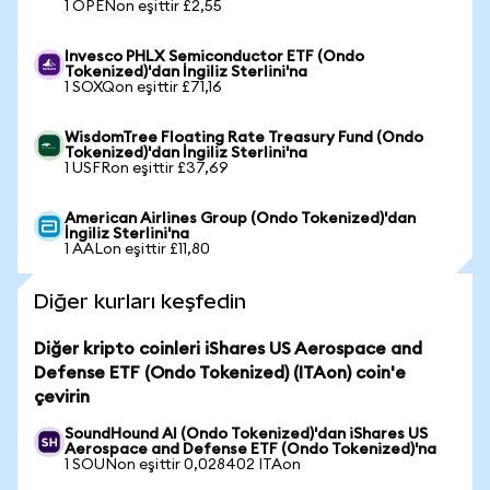
1 OPENon eşittir £2,55
Invesco PHLX Semiconductor ETF (Ondo
Tokenized)'dan İngiliz Sterlini'na
1 SOXQon eşittir £71,16
WisdomTree Floating Rate Treasury Fund (Ondo
Tokenized)'dan İngiliz Sterlini'na
1 USFRon eşittir £37,69
American Airlines Group (Ondo Tokenized)'dan
İngiliz Sterlini'na
1 AALon eşittir £11,80
Diğer kurları keşfedin
Diğer kripto coinleri iShares US Aerospace and
Defense ETF (Ondo Tokenized) (ITAon) coin'e
çevirin
SoundHound AI (Ondo Tokenized)'dan iShares US
Aerospace and Defense ETF (Ondo Tokenized)'na
1 SOUNon eşittir 0,028402 ITAon