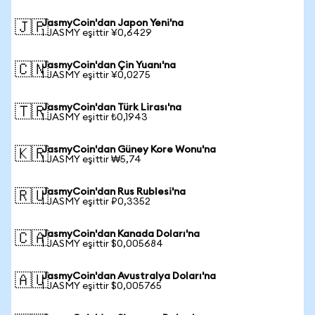
JasmyCoin'dan Japon Yeni'na
🇯🇵
1 JASMY eşittir ¥0,6429
JasmyCoin'dan Çin Yuanı'na
🇨🇳
1 JASMY eşittir ¥0,0275
JasmyCoin'dan Türk Lirası'na
🇹🇷
1 JASMY eşittir ₺0,1943
JasmyCoin'dan Güney Kore Wonu'na
🇰🇷
1 JASMY eşittir ₩5,74
JasmyCoin'dan Rus Rublesi'na
🇷🇺
1 JASMY eşittir ₽0,3352
JasmyCoin'dan Kanada Doları'na
🇨🇦
1 JASMY eşittir $0,005684
JasmyCoin'dan Avustralya Doları'na
🇦🇺
1 JASMY eşittir $0,005765