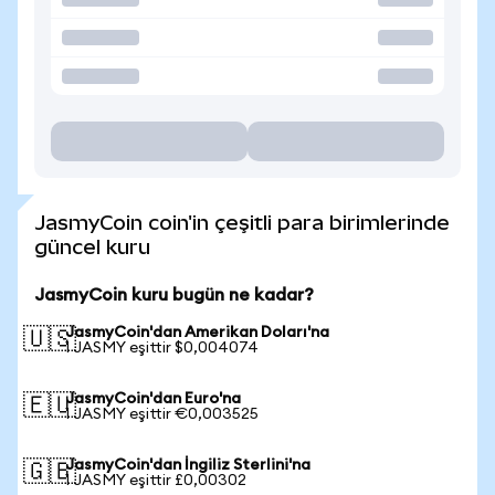
JasmyCoin coin'in çeşitli para birimlerinde
güncel kuru
JasmyCoin kuru bugün ne kadar?
JasmyCoin'dan Amerikan Doları'na
🇺🇸
1 JASMY eşittir $0,004074
JasmyCoin'dan Euro'na
🇪🇺
1 JASMY eşittir €0,003525
JasmyCoin'dan İngiliz Sterlini'na
🇬🇧
1 JASMY eşittir £0,00302