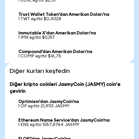
1 DEXE eşittir $2,31
Trust Wallet Token'dan Amerikan Doları'na
1 TWT eşittir $0,4028
Immutable X'dan Amerikan Doları'na
1 IMX eşittir $0,1117
Compound'dan Amerikan Doları'na
1 COMP eşittir $16,75
Diğer kurları keşfedin
Diğer kripto coinleri JasmyCoin (JASMY) coin'e
çevirin
Optimism'dan JasmyCoin'na
1 OP eşittir 21,9113 JASMY
Ethereum Name Service'dan JasmyCoin'na
1 ENS eşittir 1057,8764 JASMY