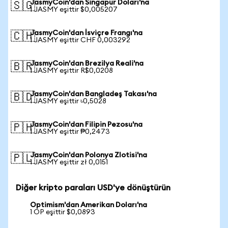
JasmyCoin'dan Singapur Doları'na
🇸🇬
1 JASMY eşittir $0,005207
JasmyCoin'dan İsviçre Frangı'na
🇨🇭
1 JASMY eşittir CHF 0,003292
JasmyCoin'dan Brezilya Reali'na
🇧🇷
1 JASMY eşittir R$0,0208
JasmyCoin'dan Bangladeş Takası'na
🇧🇩
1 JASMY eşittir ৳0,5028
JasmyCoin'dan Filipin Pezosu'na
🇵🇭
1 JASMY eşittir ₱0,2473
JasmyCoin'dan Polonya Zlotisi'na
🇵🇱
1 JASMY eşittir zł 0,0151
Diğer kripto paraları USD'ye dönüştürün
Optimism'dan Amerikan Doları'na
1 OP eşittir $0,0893