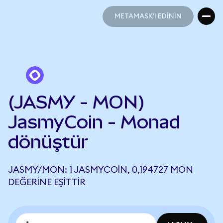
METAMASK'I EDİNİN
METAMASK'I EDİNİN
(JASMY - MON)
JasmyCoin - Monad
dönüştür
JASMY/MON: 1 JASMYCOIN, 0,194727 MON
DEĞERINE EŞITTIR