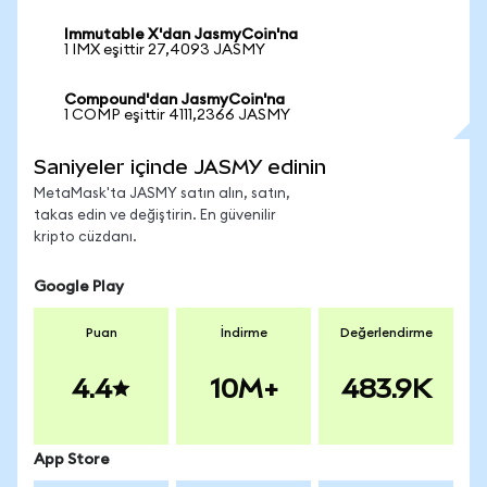
Immutable X'dan JasmyCoin'na
1 IMX eşittir 27,4093 JASMY
Compound'dan JasmyCoin'na
1 COMP eşittir 4111,2366 JASMY
Saniyeler içinde JASMY edinin
MetaMask'ta JASMY satın alın, satın,
takas edin ve değiştirin. En güvenilir
kripto cüzdanı.
Google Play
Puan
İndirme
Değerlendirme
4.4
10M+
483.9K
App Store