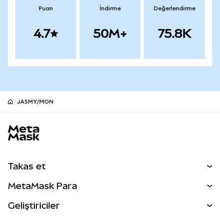
Puan
İndirme
Değerlendirme
4.7
50M+
75.8K
JASMY/MON
MetaMask site alt bilgisi
Takas et
Takas İşlemleri
MetaMask Para
Tahmin Et
YENİ
Kripto Al
Geliştiriciler
Perps
YENİ
MetaMask Kart
Dökümantasyon