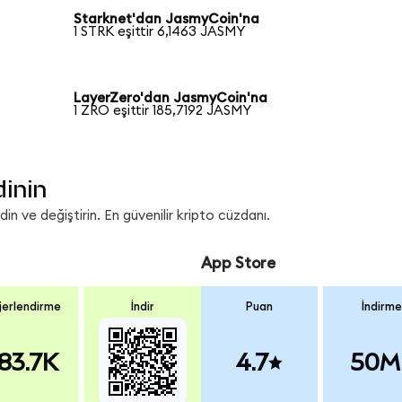
Starknet'dan JasmyCoin'na
1 STRK eşittir 6,1463 JASMY
LayerZero'dan JasmyCoin'na
1 ZRO eşittir 185,7192 JASMY
dinin
n ve değiştirin. En güvenilir kripto cüzdanı.
App Store
erlendirme
İndir
Puan
İndirme
83.7K
4.7
50M