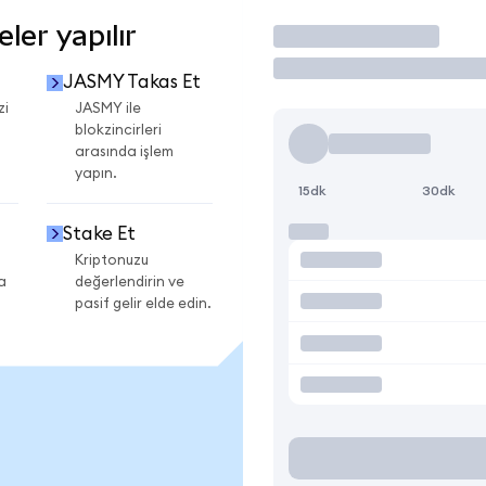
er yapılır
İşlem Yap
JASMY Takas Et
zi
JASMY ile
blokzincirleri
arasında işlem
yapın.
15dk
30dk
Stake Et
Kriptonuzu
a
değerlendirin ve
pasif gelir elde edin.