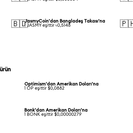
JasmyCoin'dan Bangladeş Takası'na
🇧🇩
🇵
1 JASMY eşittir ৳0,5148
ürün
Optimism'dan Amerikan Doları'na
1 OP eşittir $0,0882
Bonk'dan Amerikan Doları'na
1 BONK eşittir $0,00000279