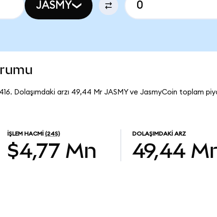
JASMY
urumu
416. Dolaşımdaki arzı 49,44 Mr JASMY ve JasmyCoin toplam piy
İŞLEM HACMI
(24S)
DOLAŞIMDAKI ARZ
$4,77 Mn
49,44 M