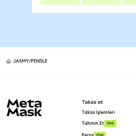
JASMY/PENDLE
MetaMask site alt bilgisi
Takas et
Takas İşlemleri
Tahmin Et
YENİ
Perps
YENİ