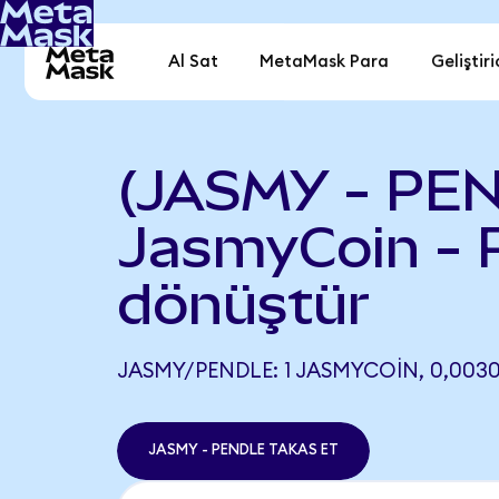
Al Sat
MetaMask Para
Geliştiri
(JASMY - PE
JasmyCoin - 
dönüştür
JASMY/PENDLE: 1 JASMYCOIN, 0,0030
JASMY - PENDLE TAKAS ET