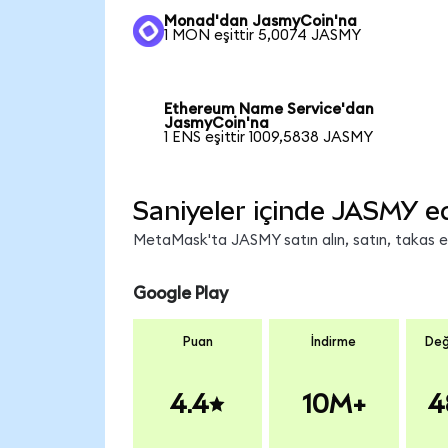
Monad'dan JasmyCoin'na
1 MON eşittir 5,0074 JASMY
Ethereum Name Service'dan
JasmyCoin'na
1 ENS eşittir 1009,5838 JASMY
Saniyeler içinde JASMY e
MetaMask'ta JASMY satın alın, satın, takas edi
Google Play
Puan
İndirme
Değ
4.4
10M+
4