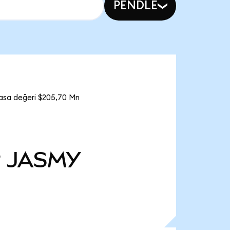
PENDLE
asa değeri $205,70 Mn
r
JASMY