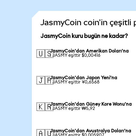
JasmyCoin coin'in çeşitli
JasmyCoin kuru bugün ne kadar?
JasmyCoin'dan Amerikan Doları'na
🇺🇸
1 JASMY eşittir $0,00416
JasmyCoin'dan Japon Yeni'na
🇯🇵
1 JASMY eşittir ¥0,6568
JasmyCoin'dan Güney Kore Wonu'na
🇰🇷
1 JASMY eşittir ₩5,92
JasmyCoin'dan Avustralya Doları'na
🇦🇺
1 JASMY eşittir $0,005907