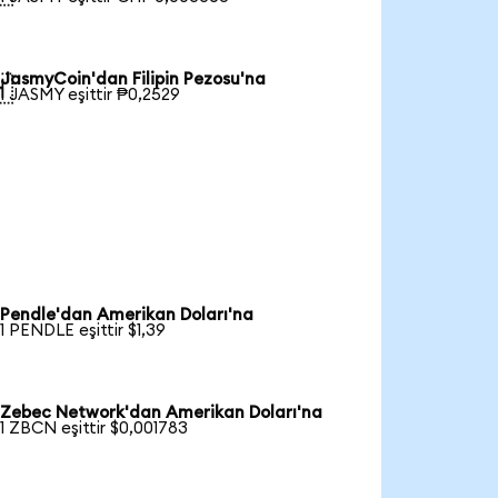
JasmyCoin'dan Filipin Pezosu'na

1 JASMY eşittir ₱0,2529
Pendle'dan Amerikan Doları'na
1 PENDLE eşittir $1,39
Zebec Network'dan Amerikan Doları'na
1 ZBCN eşittir $0,001783