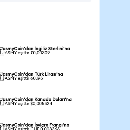
JasmyCoin'dan İngiliz Sterlini'na

1 JASMY eşittir £0,00309
JasmyCoin'dan Türk Lirası'na

1 JASMY eşittir ₺0,198
JasmyCoin'dan Kanada Doları'na

1 JASMY eşittir $0,005824
JasmyCoin'dan İsviçre Frangı'na

1 JASMY eşittir CHF 0,003368