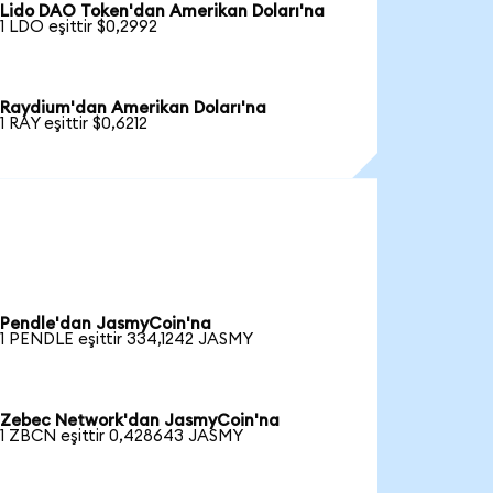
Lido DAO Token'dan Amerikan Doları'na
1 LDO eşittir $0,2992
Raydium'dan Amerikan Doları'na
1 RAY eşittir $0,6212
Pendle'dan JasmyCoin'na
1 PENDLE eşittir 334,1242 JASMY
Zebec Network'dan JasmyCoin'na
1 ZBCN eşittir 0,428643 JASMY