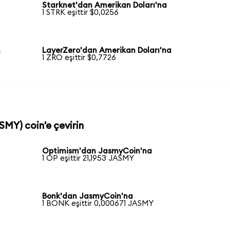
Starknet'dan Amerikan Doları'na
1 STRK eşittir $0,0256
n
LayerZero'dan Amerikan Doları'na
1 ZRO eşittir $0,7726
SMY) coin'e çevirin
Optimism'dan JasmyCoin'na
1 OP eşittir 21,1953 JASMY
Bonk'dan JasmyCoin'na
1 BONK eşittir 0,000671 JASMY