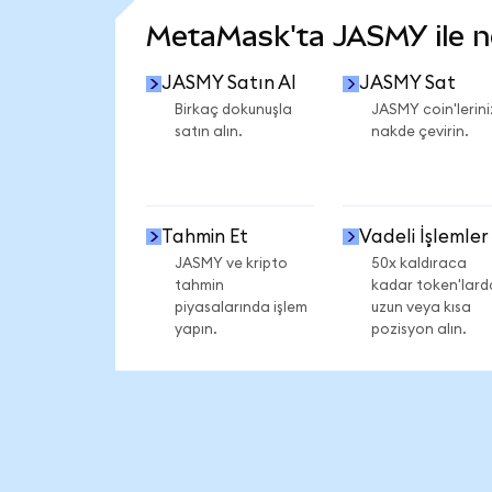
MetaMask'ta JASMY ile nel
JASMY Satın Al
JASMY Sat
Birkaç dokunuşla
JASMY coin'lerini
satın alın.
nakde çevirin.
Tahmin Et
Vadeli İşlemler
JASMY ve kripto
50x kaldıraca
tahmin
kadar token'lard
piyasalarında işlem
uzun veya kısa
yapın.
pozisyon alın.