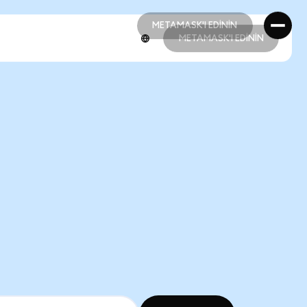
METAMASK'I EDİNİN
METAMASK'I EDİNİN
METAMASK'I EDİNİN
METAMASK'I EDİNİN