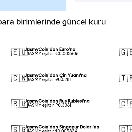
 para birimlerinde güncel kuru
JasmyCoin'dan Euro'na
🇪🇺
🇬
1 JASMY eşittir €0,003605
JasmyCoin'dan Çin Yuanı'na
🇨🇳
🇹
1 JASMY eşittir ¥0,0281
JasmyCoin'dan Rus Rublesi'na
🇷🇺
🇨
1 JASMY eşittir ₽0,3381
JasmyCoin'dan Singapur Doları'na
🇸🇬
🇨
1 JASMY eşittir $0,005334