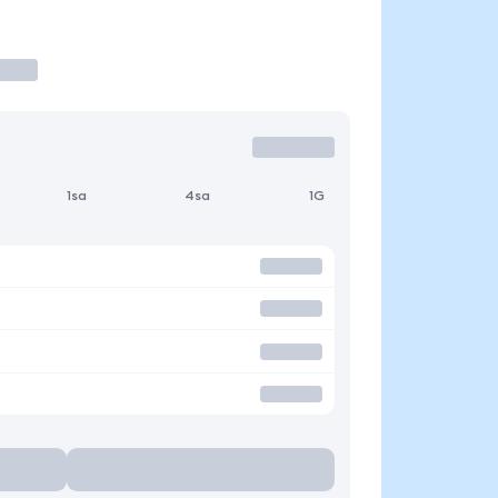
1sa
4sa
1G