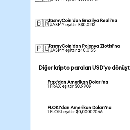
JasmyCoin'dan Brezilya Reali'na
🇧🇷
1 JASMY eşittir R$0,0213
JasmyCoin'dan Polonya Zlotisi'na
🇵🇱
1 JASMY eşittir zł 0,0155
Diğer kripto paraları USD'ye dönüşt
Frax'dan Amerikan Doları'na
1 FRAX eşittir $0,9909
FLOKI'dan Amerikan Doları'na
1 FLOKI eşittir $0,00002066