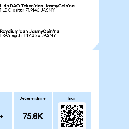
Lido DAO Token'dan JasmyCoin'na
1 LDO eşittir 71,9146 JASMY
Raydium'dan JasmyCoin'na
1 RAY eşittir 149,3126 JASMY
Değerlendirme
İndir
+
75.8K