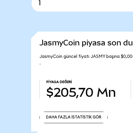
JasmyCoin piyasa son d
JasmyCoin güncel fiyatı JASMY başına $0,00
.
PIYASA DEĞERI
$205,70 Mn
DAHA FAZLA İSTATİSTİK GÖR
DAHA FAZLA İSTATİSTİK GÖR