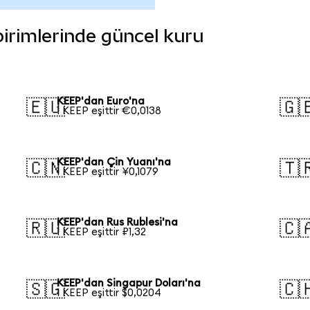
 birimlerinde güncel kuru
KEEP'dan Euro'na
🇪🇺
🇬
1 KEEP eşittir €0,0138
KEEP'dan Çin Yuanı'na
🇨🇳
🇹
1 KEEP eşittir ¥0,1079
KEEP'dan Rus Rublesi'na
🇷🇺
🇨
1 KEEP eşittir ₽1,32
KEEP'dan Singapur Doları'na
🇸🇬
🇨
1 KEEP eşittir $0,0204