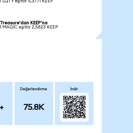
1 LQTY eşittir 11,3771 KEEP
Treasure'dan KEEP'na
1 MAGIC eşittir 2,5823 KEEP
Değerlendirme
İndir
+
75.8K