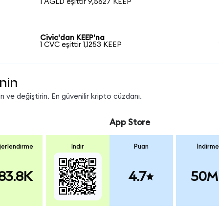
1 AGLD eşittir 9,5627 KEEP
Civic'dan KEEP'na
1 CVC eşittir 1,1253 KEEP
nin
 ve değiştirin. En güvenilir kripto cüzdanı.
App Store
erlendirme
İndir
Puan
İndirme
83.8K
4.7
50M