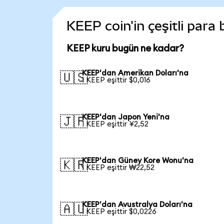
KEEP coin'in çeşitli para
KEEP kuru bugün ne kadar?
KEEP'dan Amerikan Doları'na
🇺🇸
1 KEEP eşittir $0,016
KEEP'dan Japon Yeni'na
🇯🇵
1 KEEP eşittir ¥2,52
KEEP'dan Güney Kore Wonu'na
🇰🇷
1 KEEP eşittir ₩22,52
KEEP'dan Avustralya Doları'na
🇦🇺
1 KEEP eşittir $0,0226