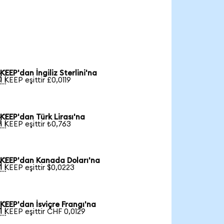
KEEP'dan İngiliz Sterlini'na

1 KEEP eşittir £0,0119
KEEP'dan Türk Lirası'na

1 KEEP eşittir ₺0,763
KEEP'dan Kanada Doları'na

1 KEEP eşittir $0,0223
KEEP'dan İsviçre Frangı'na

1 KEEP eşittir CHF 0,0129