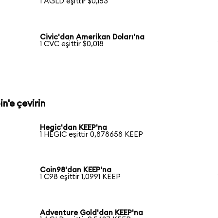
1 AGLD eşittir $0,153
Civic'dan Amerikan Doları'na
1 CVC eşittir $0,018
n'e çevirin
Hegic'dan KEEP'na
1 HEGIC eşittir 0,878658 KEEP
Coin98'dan KEEP'na
1 C98 eşittir 1,0991 KEEP
Adventure Gold'dan KEEP'na