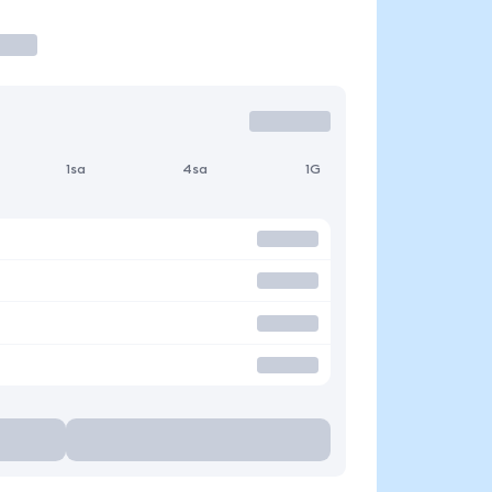
1sa
4sa
1G