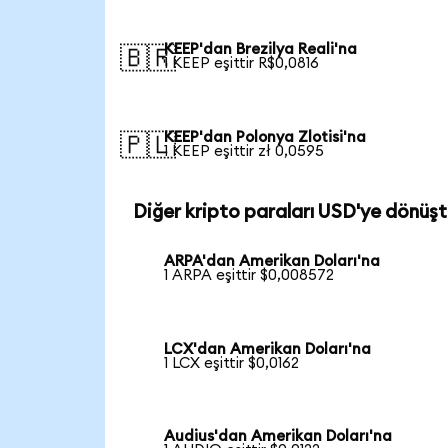
KEEP'dan Brezilya Reali'na
🇧🇷
1 KEEP eşittir R$0,0816
KEEP'dan Polonya Zlotisi'na
🇵🇱
1 KEEP eşittir zł 0,0595
Diğer kripto paraları USD'ye dönüşt
ARPA'dan Amerikan Doları'na
1 ARPA eşittir $0,008572
LCX'dan Amerikan Doları'na
1 LCX eşittir $0,0162
Audius'dan Amerikan Doları'na