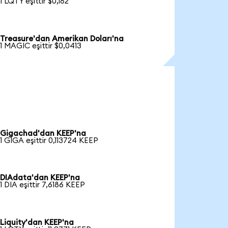
1 LQTY eşittir $0,182
Treasure'dan Amerikan Doları'na
1 MAGIC eşittir $0,0413
Gigachad'dan KEEP'na
1 GIGA eşittir 0,113724 KEEP
DIAdata'dan KEEP'na
1 DIA eşittir 7,6186 KEEP
Liquity'dan KEEP'na