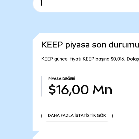
KEEP piyasa son durum
KEEP güncel fiyatı KEEP başına $0,016. Dolaş
PIYASA DEĞERI
$16,00 Mn
DAHA FAZLA İSTATİSTİK GÖR
DAHA FAZLA İSTATİSTİK GÖR