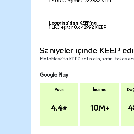
1 AUDIO eşittir 0,763632 KEEP
Loopring'dan KEEP'na
1 LRC eşittir 0,642992 KEEP
Saniyeler içinde KEEP edi
MetaMask'ta KEEP satın alın, satın, takas edin
Google Play
Puan
İndirme
Değ
4.4
10M+
4