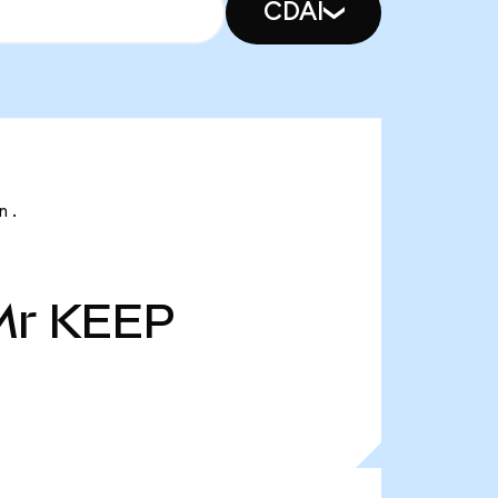
CDAI
n .
Mr
KEEP