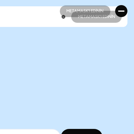
METAMASK'I EDİNİN
METAMASK'I EDİNİN
METAMASK'I EDİNİN
METAMASK'I EDİNİN