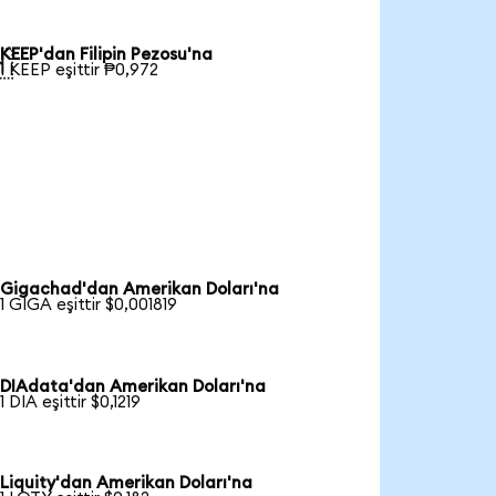
KEEP'dan Filipin Pezosu'na

1 KEEP eşittir ₱0,972
Gigachad'dan Amerikan Doları'na
1 GIGA eşittir $0,001819
DIAdata'dan Amerikan Doları'na
1 DIA eşittir $0,1219
Liquity'dan Amerikan Doları'na