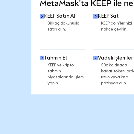
MetaMask'ta KEEP ile nele
KEEP Satın Al
KEEP Sat
Birkaç dokunuşla
KEEP coin'lerinizi
satın alın.
nakde çevirin.
Tahmin Et
Vadeli İşlemler
KEEP ve kripto
50x kaldıraca
tahmin
kadar token'lard
piyasalarında işlem
uzun veya kısa
yapın.
pozisyon alın.