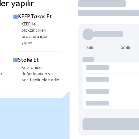
r yapılır
İşlem Yap
KEEP Takas Et
KEEP ile
blokzincirleri
arasında işlem
yapın.
15dk
30dk
Stake Et
Kriptonuzu
a
değerlendirin ve
pasif gelir elde edin.