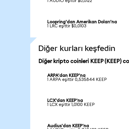
1 AUDIO eşittir $0,0122
Loopring'dan Amerikan Doları'na
1 LRC eşittir $0,0103
Diğer kurları keşfedin
Diğer kripto coinleri KEEP (KEEP) coi
ARPA'dan KEEP'na
1 ARPA eşittir 0,535844 KEEP
LCX'dan KEEP'na
1 LCX eşittir 1,0100 KEEP
Audius'dan KEEP'na