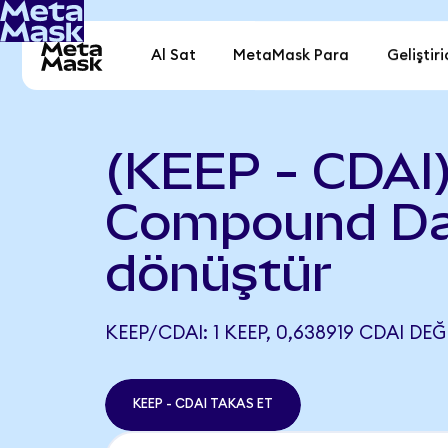
Al Sat
MetaMask Para
Geliştiri
(KEEP - CDAI
Compound Da
dönüştür
KEEP/CDAI: 1 KEEP, 0,638919 CDAI DEĞ
KEEP - CDAI TAKAS ET