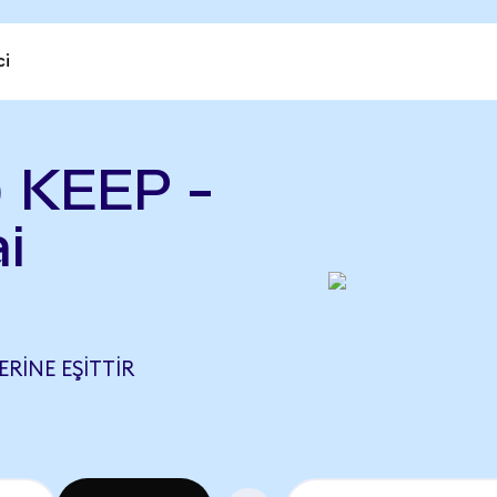
ci
) KEEP -
i
ERINE EŞITTIR