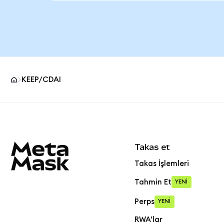
KEEP/CDAI
MetaMask site alt bilgisi
Takas et
Takas İşlemleri
Tahmin Et
YENİ
Perps
YENİ
RWA'lar