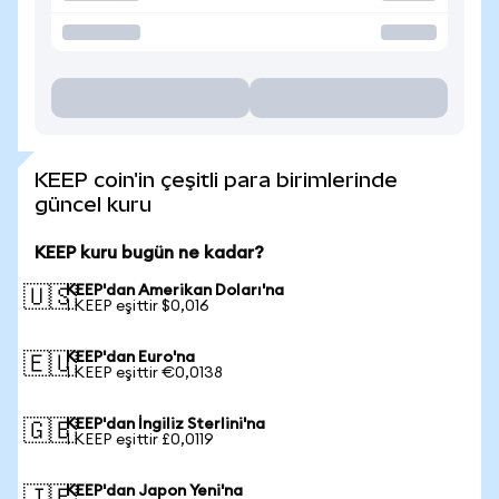
KEEP coin'in çeşitli para birimlerinde
güncel kuru
KEEP kuru bugün ne kadar?
KEEP'dan Amerikan Doları'na
🇺🇸
1 KEEP eşittir $0,016
KEEP'dan Euro'na
🇪🇺
1 KEEP eşittir €0,0138
KEEP'dan İngiliz Sterlini'na
🇬🇧
1 KEEP eşittir £0,0119
KEEP'dan Japon Yeni'na