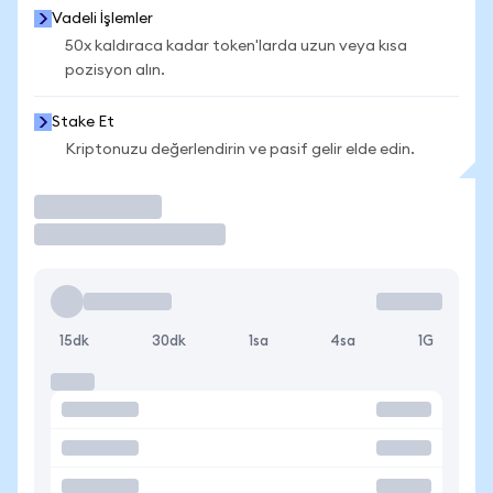
Vadeli İşlemler
50x kaldıraca kadar token'larda uzun veya kısa
pozisyon alın.
Stake Et
Kriptonuzu değerlendirin ve pasif gelir elde edin.
İşlem Yap
15dk
30dk
1sa
4sa
1G