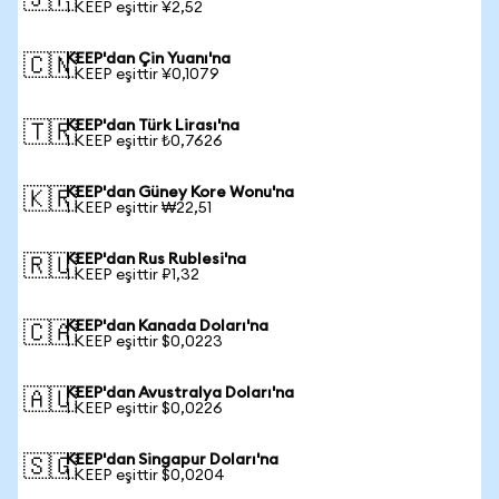
🇯🇵
1 KEEP eşittir ¥2,52
KEEP'dan Çin Yuanı'na
🇨🇳
1 KEEP eşittir ¥0,1079
KEEP'dan Türk Lirası'na
🇹🇷
1 KEEP eşittir ₺0,7626
KEEP'dan Güney Kore Wonu'na
🇰🇷
1 KEEP eşittir ₩22,51
KEEP'dan Rus Rublesi'na
🇷🇺
1 KEEP eşittir ₽1,32
KEEP'dan Kanada Doları'na
🇨🇦
1 KEEP eşittir $0,0223
KEEP'dan Avustralya Doları'na
🇦🇺
1 KEEP eşittir $0,0226
KEEP'dan Singapur Doları'na
🇸🇬
1 KEEP eşittir $0,0204