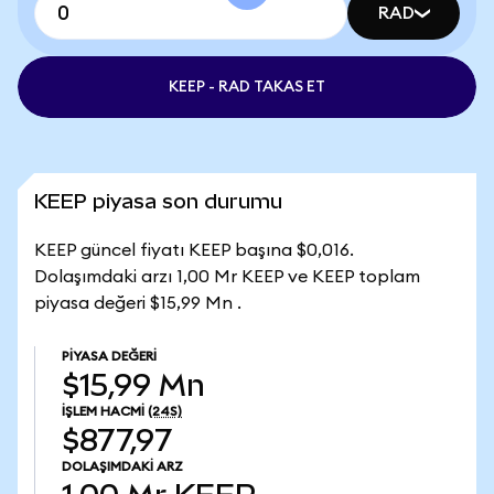
RAD
KEEP - RAD TAKAS ET
KEEP piyasa son durumu
KEEP güncel fiyatı KEEP başına $0,016.
Dolaşımdaki arzı 1,00 Mr KEEP ve KEEP toplam
piyasa değeri $15,99 Mn .
PIYASA DEĞERI
$15,99 Mn
İŞLEM HACMI
(24S)
$877,97
DOLAŞIMDAKI ARZ