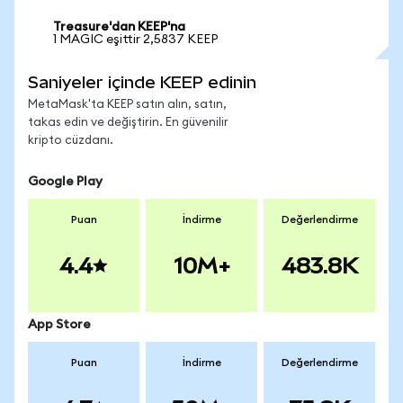
Treasure'dan KEEP'na
1 MAGIC eşittir 2,5837 KEEP
Saniyeler içinde KEEP edinin
MetaMask'ta KEEP satın alın, satın,
takas edin ve değiştirin. En güvenilir
kripto cüzdanı.
Google Play
Puan
İndirme
Değerlendirme
4.4
10M+
483.8K
App Store
Puan
İndirme
Değerlendirme