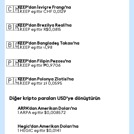
KEEP'dan İsviçre Frangı'na
🇨🇭
1 KEEP eşittir CHF 0,0129
KEEP'dan Brezilya Reali'na
🇧🇷
1 KEEP eşittir R$0,0815
KEEP'dan Bangladeş Takası'na
🇧🇩
1 KEEP eşittir ৳1,98
KEEP'dan Filipin Pezosu'na
🇵🇭
1 KEEP eşittir ₱0,9706
KEEP'dan Polonya Zlotisi'na
🇵🇱
1 KEEP eşittir zł 0,0595
Diğer kripto paraları USD'ye dönüştürün
ARPA'dan Amerikan Doları'na
1 ARPA eşittir $0,008572
Hegic'dan Amerikan Doları'na
1 HEGIC eşittir $0,0141