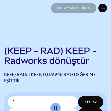
METAMASK'I EDİNİN
METAMASK'I EDİNİN
(KEEP - RAD) KEEP -
Radworks dönüştür
KEEP/RAD: 1 KEEP, 0,076945 RAD DEĞERINE
EŞITTIR
KEEP