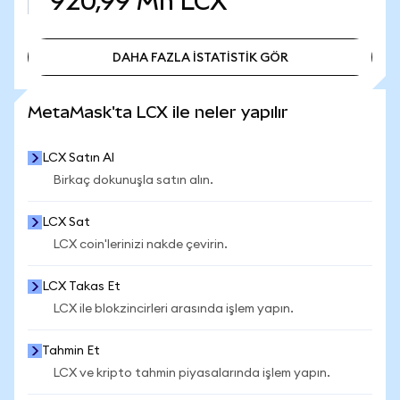
920,99 Mn
LCX
DAHA FAZLA İSTATİSTİK GÖR
DAHA FAZLA İSTATİSTİK GÖR
MetaMask'ta LCX ile neler yapılır
LCX Satın Al
Birkaç dokunuşla satın alın.
LCX Sat
LCX coin'lerinizi nakde çevirin.
LCX Takas Et
LCX ile blokzincirleri arasında işlem yapın.
Tahmin Et
LCX ve kripto tahmin piyasalarında işlem yapın.