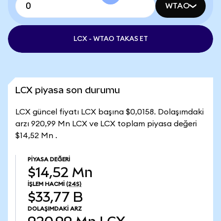
WTAO
LCX - WTAO TAKAS ET
LCX piyasa son durumu
LCX güncel fiyatı LCX başına $0,0158. Dolaşımdaki
arzı 920,99 Mn LCX ve LCX toplam piyasa değeri
$14,52 Mn .
PIYASA DEĞERI
$14,52 Mn
İŞLEM HACMI
(24S)
$33,77 B
DOLAŞIMDAKI ARZ