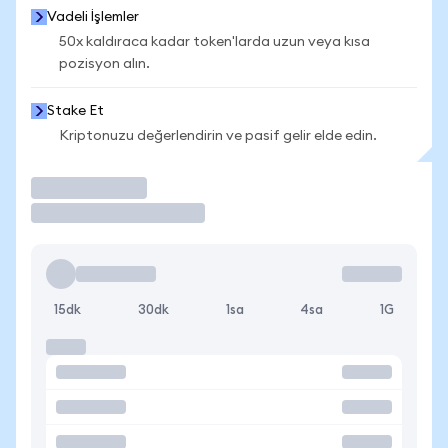
Vadeli İşlemler
50x kaldıraca kadar token'larda uzun veya kısa
pozisyon alın.
Stake Et
Kriptonuzu değerlendirin ve pasif gelir elde edin.
İşlem Yap
15dk
30dk
1sa
4sa
1G