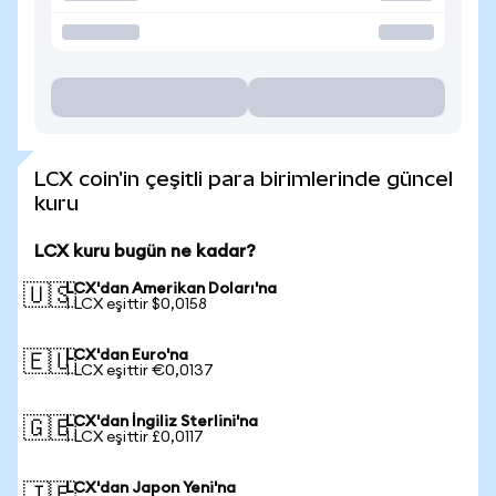
LCX coin'in çeşitli para birimlerinde güncel
kuru
LCX kuru bugün ne kadar?
LCX'dan Amerikan Doları'na
🇺🇸
1 LCX eşittir $0,0158
LCX'dan Euro'na
🇪🇺
1 LCX eşittir €0,0137
LCX'dan İngiliz Sterlini'na
🇬🇧
1 LCX eşittir £0,0117
LCX'dan Japon Yeni'na