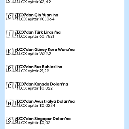
🇯🇵
1 LCX eşittir ¥2,49
LCX'dan Çin Yuanı'na
🇨🇳
1 LCX eşittir ¥0,1064
LCX'dan Türk Lirası'na
🇹🇷
1 LCX eşittir ₺0,7521
LCX'dan Güney Kore Wonu'na
🇰🇷
1 LCX eşittir ₩22,2
LCX'dan Rus Rublesi'na
🇷🇺
1 LCX eşittir ₽1,29
LCX'dan Kanada Doları'na
🇨🇦
1 LCX eşittir $0,022
LCX'dan Avustralya Doları'na
🇦🇺
1 LCX eşittir $0,0224
LCX'dan Singapur Doları'na
🇸🇬
1 LCX eşittir $0,02