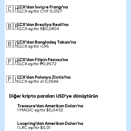
LCX'dan İsviçre Frangı'na
🇨🇭
1 LCX eşittir CHF 0,0127
LCX'dan Brezilya Reali'na
🇧🇷
1 LCX eşittir R$0,0804
LCX'dan Bangladeş Takası'na
🇧🇩
1 LCX eşittir ৳1,95
LCX'dan Filipin Pezosu'na
🇵🇭
1 LCX eşittir ₱0,9572
LCX'dan Polonya Zlotisi'na
🇵🇱
1 LCX eşittir zł 0,0586
Diğer kripto paraları USD'ye dönüştürün
Treasure'dan Amerikan Doları'na
1 MAGIC eşittir $0,0432
Loopring'dan Amerikan Doları'na
1 LRC eşittir $0,01