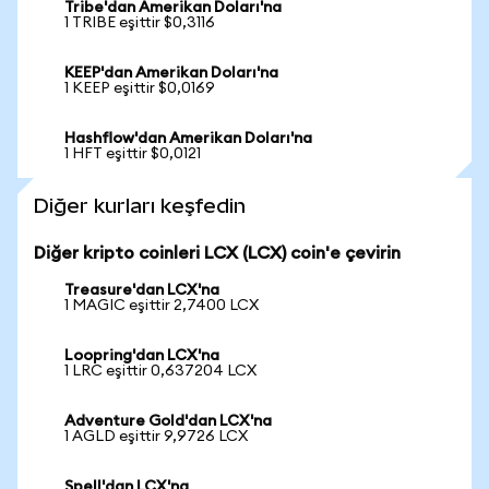
Tribe'dan Amerikan Doları'na
1 TRIBE eşittir $0,3116
KEEP'dan Amerikan Doları'na
1 KEEP eşittir $0,0169
Hashflow'dan Amerikan Doları'na
1 HFT eşittir $0,0121
Diğer kurları keşfedin
Diğer kripto coinleri LCX (LCX) coin'e çevirin
Treasure'dan LCX'na
1 MAGIC eşittir 2,7400 LCX
Loopring'dan LCX'na
1 LRC eşittir 0,637204 LCX
Adventure Gold'dan LCX'na
1 AGLD eşittir 9,9726 LCX
Spell'dan LCX'na