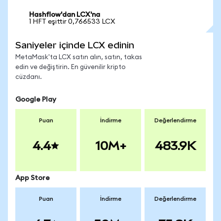
Hashflow'dan LCX'na
1 HFT eşittir 0,766533 LCX
Saniyeler içinde LCX edinin
MetaMask'ta LCX satın alın, satın, takas
edin ve değiştirin. En güvenilir kripto
cüzdanı.
Google Play
Puan
İndirme
Değerlendirme
4.4
10M+
483.9K
App Store
Puan
İndirme
Değerlendirme