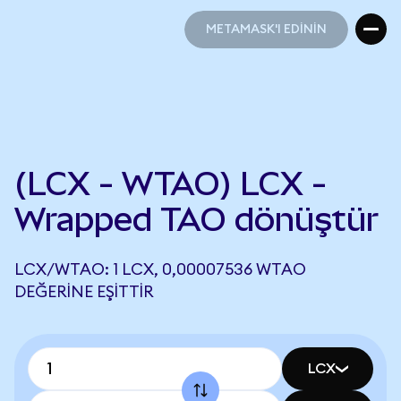
METAMASK'I EDİNİN
METAMASK'I EDİNİN
(LCX - WTAO) LCX -
Wrapped TAO dönüştür
LCX/WTAO: 1 LCX, 0,00007536 WTAO
DEĞERINE EŞITTIR
LCX